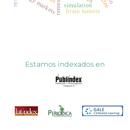
remeshing
energy markets
simulation
brain tumors
Estamos indexados en