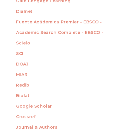
Gale Cengage Learning
Dialnet
Fuente Acádemica Premier - EBSCO -
Academic Search Complete - EBSCO -
Scielo
SCI
DOAJ
MIAR
Redib
Biblat
Google Scholar
Crossref
MIEMBRO DE
Journal & Authors