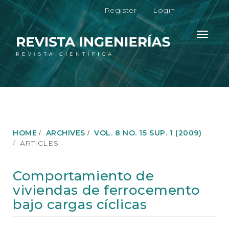
M
Register
Login
a
i
n
Toggle
N
navigati
a
v
i
g
a
t
i
o
HOME
ARCHIVES
VOL. 8 NO. 15 SUP. 1 (2009)
n
ARTICLES
M
a
i
Comportamiento de
n
viviendas de ferrocemento
C
o
bajo cargas cíclicas
n
t