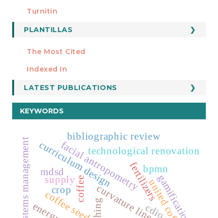
Turnitin
PLANTILLAS
FORMATOS
Manuscript Template
The Most Cited
ESTADÍSTICOS
Indexed In
LATEST PUBLICATIONS
KEYWORDS
bibliographic review
systems management
curriculum design
facial antropometry
technological renovation
fertilizers
bpmn
mdsd
gamification
supply
coffee
united coffee
curvature lines
crop
coffee seeds
cdio