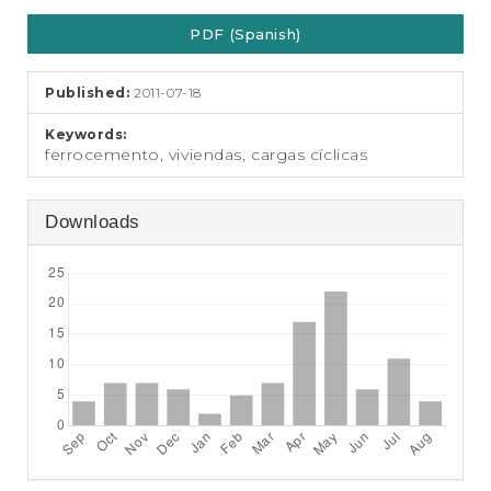
e
Article
n
PDF (Spanish)
Sidebar
t
S
i
Published:
2011-07-18
d
e
Keywords:
b
ferrocemento, viviendas, cargas cíclicas
a
r
Downloads