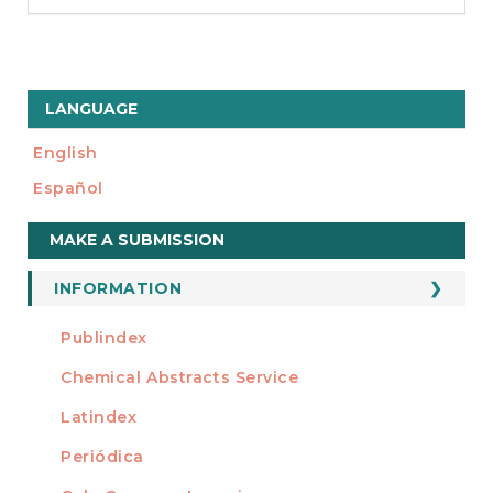
LANGUAGE
English
Español
Make
MAKE A SUBMISSION
a
Submission
INFORMATION
For Readers
Publindex
INDEXADA EN
For Authors
Chemical Abstracts Service
For Librarians
Latindex
Periódica