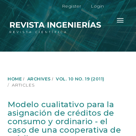
M
Register
Login
a
i
n
Toggle
N
navigati
a
v
i
g
a
t
i
o
HOME
ARCHIVES
VOL. 10 NO. 19 (2011)
n
ARTICLES
M
a
i
Modelo cualitativo para la
n
asignación de créditos de
C
o
consumo y ordinario - el
n
caso de una cooperativa de
t