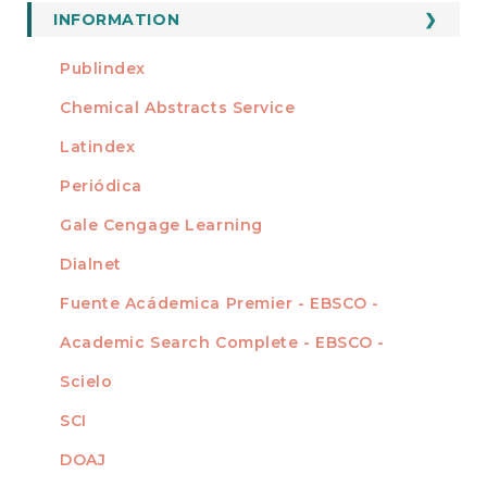
Submission
INFORMATION
For Readers
Publindex
INDEXADA EN
For Authors
Chemical Abstracts Service
For Librarians
Latindex
Periódica
Gale Cengage Learning
Dialnet
Fuente Acádemica Premier - EBSCO -
Academic Search Complete - EBSCO -
Scielo
SCI
DOAJ