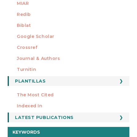
MIAR
Redib
Biblat
Google Scholar
Crossref
MIEMBRO DE
Journal & Authors
Turnitin
PLANTILLAS
FORMATOS
Manuscript Template
The Most Cited
ESTADÍSTICOS
Indexed In
LATEST PUBLICATIONS
KEYWORDS