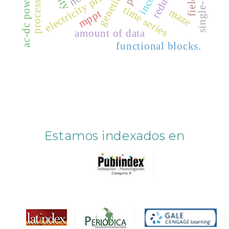
processing
electricity prices
time series
maze
mppt
amount of data
functional blocks.
Estamos indexados en