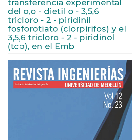
transferencia experimental
e
n
del o,o - dietil o - 3,5,6
t
tricloro - 2 - piridinil
S
i
fosforotiato (clorpirifos) y el
d
3,5,6 tricloro - 2 - piridinol
e
(tcp), en el Emb
b
a
r
Article
Sidebar