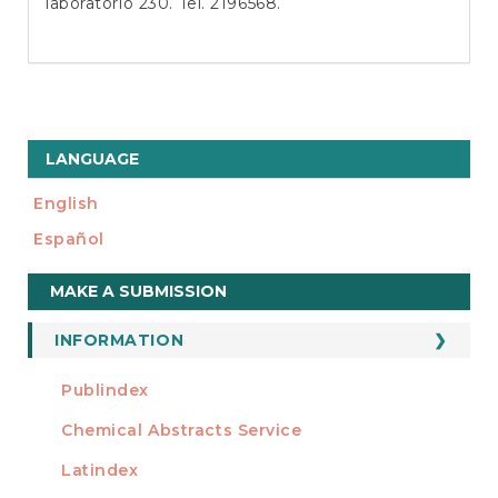
laboratorio 230. Tel. 2196568.
LANGUAGE
English
Español
Make
MAKE A SUBMISSION
a
Submission
INFORMATION
For Readers
Publindex
INDEXADA EN
For Authors
Chemical Abstracts Service
For Librarians
Latindex