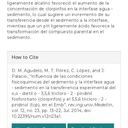
ligeramente alcalino favoreció el aumento de la
concentración de clorpirifos en la interfase agua -
sedimento, lo cual sugiere un incremento de su
transferencia desde el sedimento a la interfase,
mientras que un pH ligeramente ácido favorece la
transformación del compuesto parental en el
sedimento.
Article
How to Cite
Details
D. M. Agudelo, M. T. Flórez, C. López, and J.
Palacio, “Influencia de las condiciones
fisicoquímicas del sedimento y la interfase agua
- sedimento en la transferencia experimental del
o,o - dietil o - 3,5,6 tricloro - 2 - piridinil
fosforotiato (clorpirifos) y el 3,5,6 tricloro - 2 -
piridinol (tcp), en el Emb”,
rev.ing.univ.Medellin
,
vol. 12, no. 23, pp. 13–22, Jul. 2014, doi:
10.22395/rium.v12n23a1
.