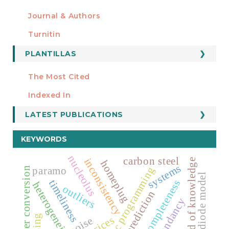
Journal & Authors
Turnitin
PLANTILLAS
FORMATOS
Manuscript Template
The Most Cited
ESTADÍSTICOS
Indexed In
LATEST PUBLICATIONS
KEYWORDS
nucleolus
carbon steel
inconsistency
field of knowledge
homeplug
systems
paramo
genetic programming
ac-dc power conversion
single-diode model
timeliness
incompleteness
heterogeneity
outliers
prediction
redundancy
noise