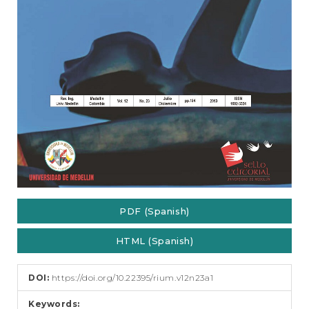
PDF (Spanish)
HTML (Spanish)
DOI:
https://doi.org/10.22395/rium.v12n23a1
Keywords: