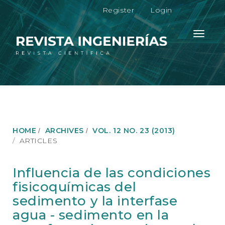
M
Register
Login
a
i
n
Toggle
N
navigati
a
v
i
g
a
t
i
o
HOME
ARCHIVES
VOL. 12 NO. 23 (2013)
n
ARTICLES
M
a
i
Influencia de las condiciones
n
fisicoquímicas del
C
o
sedimento y la interfase
n
agua - sedimento en la
t