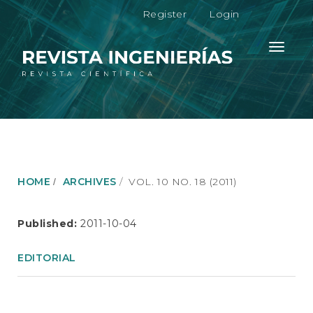
M
Register
Login
a
i
n
Toggle
N
navigati
a
v
i
g
a
t
i
o
HOME
ARCHIVES
VOL. 10 NO. 18 (2011)
n
M
a
Published:
2011-10-04
i
n
EDITORIAL
C
o
n
t