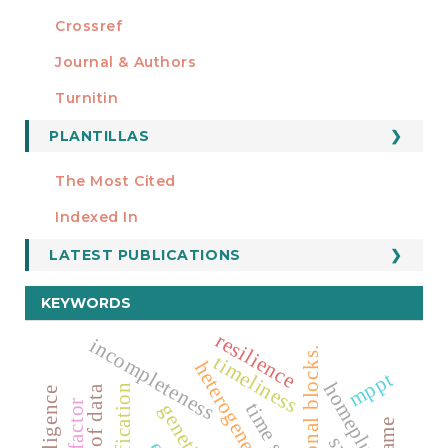
Crossref
MIEMBRO DE
Journal & Authors
Turnitin
PLANTILLAS
FORMATOS
Manuscript Template
The Most Cited
ESTADÍSTICOS
Indexed In
LATEST PUBLICATIONS
KEYWORDS
resilience
incompleteness
functional blocks.
timeliness
heterogeneity
mppt
homeplug
gamification
time series