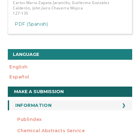
Carlos Mario Zapata Jaramillo, Guillermo González
Calderón, John Jairo Chaverra Mojica
127-135
PDF (Spanish)
LANGUAGE
English
Español
Make
MAKE A SUBMISSION
a
Submission
INFORMATION
For Readers
Publindex
INDEXADA EN
For Authors
Chemical Abstracts Service
For Librarians