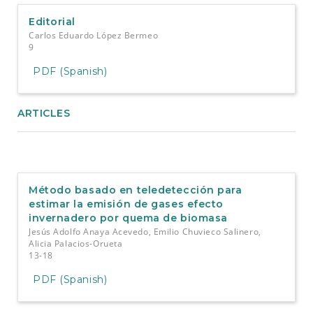
e
n
Editorial
t
Carlos Eduardo López Bermeo
S
9
i
d
PDF (Spanish)
e
b
a
ARTICLES
r
Método basado en teledetección para
estimar la emisión de gases efecto
invernadero por quema de biomasa
Jesús Adolfo Anaya Acevedo, Emilio Chuvieco Salinero,
Alicia Palacios-Orueta
13-18
PDF (Spanish)