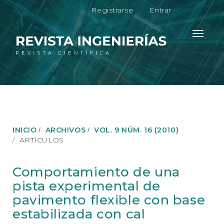
N
Registrarse
Entrar
a
v
e
Toggle
g
navigati
a
c
i
ó
n
p
r
i
INICIO
ARCHIVOS
VOL. 9 NÚM. 16 (2010)
n
ARTÍCULOS
c
i
p
Comportamiento de una
a
pista experimental de
l
C
pavimento flexible con base
o
estabilizada con cal
n