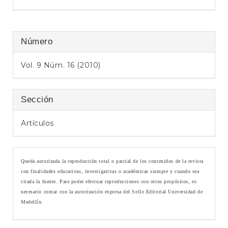
e
r
a
l
Número
Vol. 9 Núm. 16 (2010)
Sección
Artículos
Queda autorizada la reproducción total o parcial de los contenidos de la revista
con finalidades educativas, investigativas o académicas siempre y cuando sea
citada la fuente. Para poder efectuar reproducciones con otros propósitos, es
necesario contar con la autorización expresa del Sello Editorial Universidad de
Medellín.