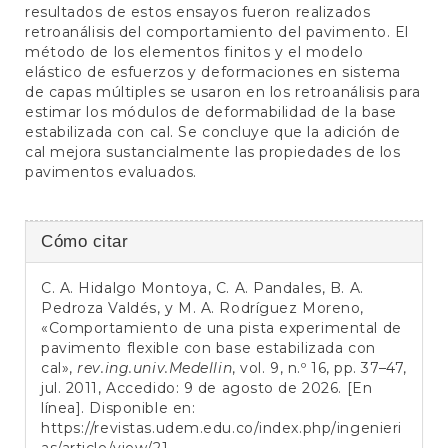
resultados de estos ensayos fueron realizados
retroanálisis del comportamiento del pavimento. El
método de los elementos finitos y el modelo
elástico de esfuerzos y deformaciones en sistema
de capas múltiples se usaron en los retroanálisis para
estimar los módulos de deformabilidad de la base
estabilizada con cal. Se concluye que la adición de
cal mejora sustancialmente las propiedades de los
pavimentos evaluados.
Detalles
Cómo citar
del
C. A. Hidalgo Montoya, C. A. Pandales, B. A.
artículo
Pedroza Valdés, y M. A. Rodríguez Moreno,
«Comportamiento de una pista experimental de
pavimento flexible con base estabilizada con
cal»,
rev.ing.univ.Medellin
, vol. 9, n.º 16, pp. 37–47,
jul. 2011, Accedido: 9 de agosto de 2026. [En
línea]. Disponible en:
https://revistas.udem.edu.co/index.php/ingenieri