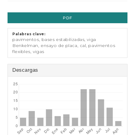
t
e
Barra
n
PDF
i
lateral
d
del
o
Palabras clave:
p
artículo
pavimentos, bases estabilizadas, viga
r
Benkelman, ensayo de placa, cal, pavimentos
i
flexibles, vigas
n
c
i
Descargas
p
a
l
B
a
r
r
a
l
a
t