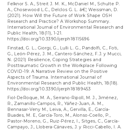
Felknor S. A., Streit J. M. K., McDaniel M., Schulte P.
A., Chosewood L.C., Delclos G. L. â€¦ Weissman, D.
(2021). How Will the Future of Work Shape OSH
Research and Practice? A Workshop Summary.
International Journal of Environmental Research and
Public Health, 18(11), 1-21.
https://doi.org/10.3390/ijerph18115696
Finstad, G. L., Giorgi, G., Lulli L. G., Pandolfi, C., Foti,
G., León-Pérez, J. M., Cantero-Sánchez, F.J. y Mucci,
N. (2021) Resilience, Coping Strategies and
Posttraumatic Growth in the Workplace Following
COVID-19: A Narrative Review on the Positive
Aspects of Trauma. International Journal of
Environmental Research and Public Health, 18(18).
https://doi.org/10.3390/ijerph18189453
Fiol-DeRoque, M. A., Serrano-Ripoll, M. J., Jiménez,
R., Zamanillo-Campos, R., Yáñez-Juan, A. M.,
Bennasar-Veny M., Leiva, A., Gervilla, E., García-
Buades, M. E, García-Toro, M., Alonso-Coello, P.,
Pastor-Moreno, G., Ruiz-Pérez, I., Sitges, C., García-
Campayo, J., Llobera-Cánaves, J. y Ricci-Cabello, I. A.