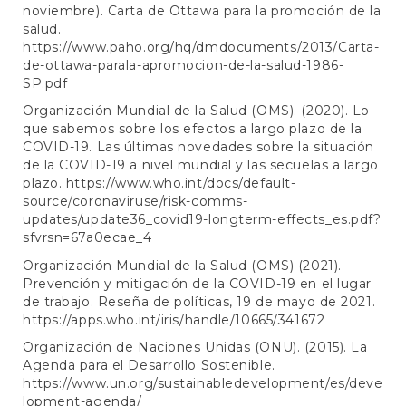
noviembre). Carta de Ottawa para la promoción de la
salud.
https://www.paho.org/hq/dmdocuments/2013/Carta-
de-ottawa-parala-apromocion-de-la-salud-1986-
SP.pdf
Organización Mundial de la Salud (OMS). (2020). Lo
que sabemos sobre los efectos a largo plazo de la
COVID-19. Las últimas novedades sobre la situación
de la COVID-19 a nivel mundial y las secuelas a largo
plazo.
https://www.who.int/docs/default-
source/coronaviruse/risk-comms-
updates/update36_covid19-longterm-effects_es.pdf?
sfvrsn=67a0ecae_4
Organización Mundial de la Salud (OMS) (2021).
Prevención y mitigación de la COVID-19 en el lugar
de trabajo. Reseña de políticas, 19 de mayo de 2021.
https://apps.who.int/iris/handle/10665/341672
Organización de Naciones Unidas (ONU). (2015). La
Agenda para el Desarrollo Sostenible.
https://www.un.org/sustainabledevelopment/es/deve
lopment-agenda/