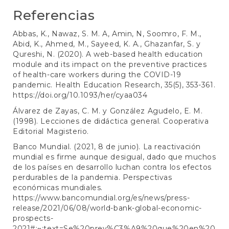
Referencias
Abbas, K., Nawaz, S. M. A, Amin, N, Soomro, F. M.,
Abid, K., Ahmed, M., Sayeed, K. A., Ghazanfar, S. y
Qureshi, N. (2020). A web-based health education
module and its impact on the preventive practices
of health-care workers during the COVID-19
pandemic. Health Education Research, 35(5), 353-361.
https://doi.org/10.1093/her/cyaa034
Álvarez de Zayas, C. M. y González Agudelo, E. M.
(1998). Lecciones de didáctica general. Cooperativa
Editorial Magisterio.
Banco Mundial. (2021, 8 de junio). La reactivación
mundial es firme aunque desigual, dado que muchos
de los países en desarrollo luchan contra los efectos
perdurables de la pandemia. Perspectivas
económicas mundiales.
https://www.bancomundial.org/es/news/press-
release/2021/06/08/world-bank-global-economic-
prospects-
2021#:~:text=Se%20prev%C3%A9%20que%20en%20