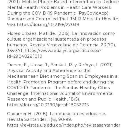
(2021). Mobile Phone-Based Intervention to Reduce
Mental Health Problems in Health Care Workers
During the COVID-19 Pandemic (PsyCovidApp):
Randomized Controlled Trial. JMIR Mhealth Uhealth,
9(5).
https://doi.org/10.2196/27039
Flores Urbáez, Matilde. (2015). La innovación como
cultura organizacional sustentada en procesos
humanos. Revista Venezolana de Gerencia, 20(70),
355-371.
https://www.redalyc.org/articulo.oa?
id=29040281010
Franco, E., Urosa, J., Barakat, R. y Refoyo, I. (2021).
Physical Activity and Adherence to the
Mediterranean Diet among Spanish Employees in a
Health-Promotion Program before and during the
COVID-19 Pandemic: The Sanitas-Healthy Cities
Challenge. International Journal of Environmental
Research and Public Health, 18(5).
https://doi.org/10.3390/ijerph18052735
Gadamer H. (2018). La educación es educarse.
Revista Santander, 1(6), 90-99.
https://revistas.uis.edu.co/index.php/revistasantander