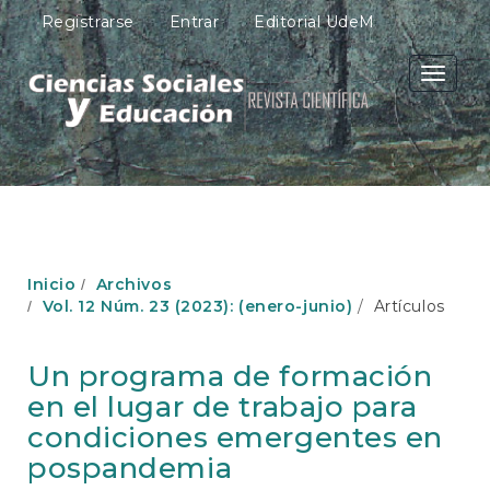
N
Registrarse
Entrar
Editorial UdeM
a
v
e
Toggle
g
navigati
a
c
i
ó
n
p
r
i
Inicio
Archivos
n
Vol. 12 Núm. 23 (2023): (enero-junio)
Artículos
c
i
p
Un programa de formación
a
en el lugar de trabajo para
l
C
condiciones emergentes en
o
pospandemia
n