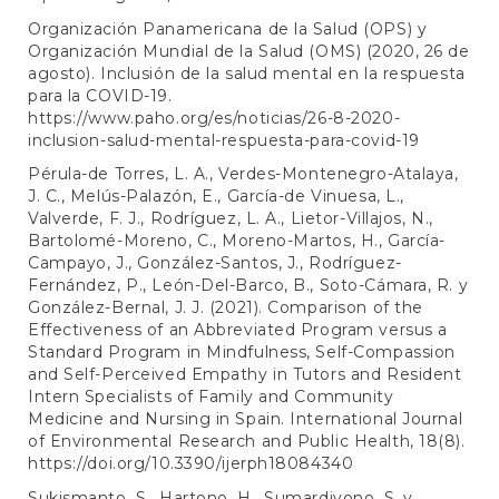
Organización Panamericana de la Salud (OPS) y
Organización Mundial de la Salud (OMS) (2020, 26 de
agosto). Inclusión de la salud mental en la respuesta
para la COVID-19.
https://www.paho.org/es/noticias/26-8-2020-
inclusion-salud-mental-respuesta-para-covid-19
Pérula-de Torres, L. A., Verdes-Montenegro-Atalaya,
J. C., Melús-Palazón, E., García-de Vinuesa, L.,
Valverde, F. J., Rodríguez, L. A., Lietor-Villajos, N.,
Bartolomé-Moreno, C., Moreno-Martos, H., García-
Campayo, J., González-Santos, J., Rodríguez-
Fernández, P., León-Del-Barco, B., Soto-Cámara, R. y
González-Bernal, J. J. (2021). Comparison of the
Effectiveness of an Abbreviated Program versus a
Standard Program in Mindfulness, Self-Compassion
and Self-Perceived Empathy in Tutors and Resident
Intern Specialists of Family and Community
Medicine and Nursing in Spain. International Journal
of Environmental Research and Public Health, 18(8).
https://doi.org/10.3390/ijerph18084340
Sukismanto, S., Hartono, H., Sumardiyono, S. y