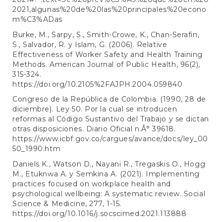
2021,algunas%20de%20las%20principales%20econo
m%C3%ADas
Burke, M., Sarpy, S., Smith-Crowe, K., Chan-Serafin,
S., Salvador, R. y Islam, G. (2006). Relative
Effectiveness of Worker Safety and Health Training
Methods. American Journal of Public Health, 96(2),
315-324.
https://doi.org/10.2105%2FAJPH.2004.059840
Congreso de la República de Colombia. (1990, 28 de
diciembre). Ley 50. Por la cual se introducen
reformas al Código Sustantivo del Trabajo y se dictan
otras disposiciones. Diario Oficial n.Â° 39618.
https://www.icbf.gov.co/cargues/avance/docs/ley_00
50_1990.htm
Daniels K., Watson D., Nayani R., Tregaskis O., Hogg
M., Etuknwa A. y Semkina A. (2021). Implementing
practices focused on workplace health and
psychological wellbeing: A systematic review. Social
Science & Medicine, 277, 1-15.
https://doi.org/10.1016/j.socscimed.2021.113888