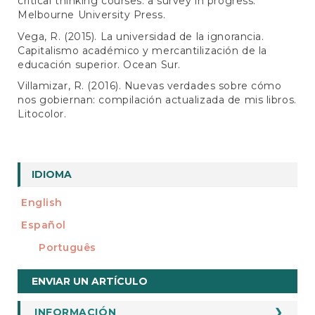
critical thinking courses: a survey in progress.
Melbourne University Press.
Vega, R. (2015). La universidad de la ignorancia.
Capitalismo académico y mercantilización de la
educación superior. Ocean Sur.
Villamizar, R. (2016). Nuevas verdades sobre cómo
nos gobiernan: compilación actualizada de mis libros.
Litocolor.
IDIOMA
English
Español
Português
Enviar
ENVIAR UN ARTÍCULO
un
INFORMACIÓN
INFORMACION