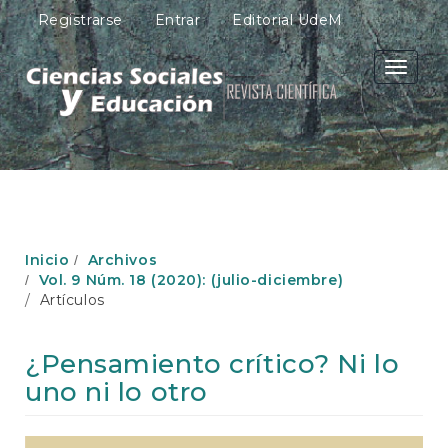
N
Registrarse
Entrar
Editorial UdeM
a
v
e
Toggle
g
navigati
a
c
i
ó
n
p
r
i
Inicio
Archivos
n
Vol. 9 Núm. 18 (2020): (julio-diciembre)
c
Artículos
i
p
a
¿Pensamiento crítico? Ni lo
l
uno ni lo otro
C
o
n