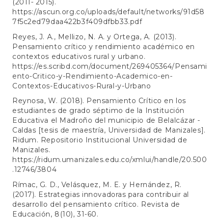
(2011- 2015).
https://ascun.org.co/uploads/default/networks/91d58
7f5c2ed79daa422b3f409dfbb33.pdf
Reyes, J. A., Mellizo, N. A. y Ortega, A. (2013).
Pensamiento crítico y rendimiento académico en
contextos educativos rural y urbano.
https://es.scribd.com/document/269405364/Pensami
ento-Critico-y-Rendimiento-Academico-en-
Contextos-Educativos-Rural-y-Urbano
Reynosa, W. (2018). Pensamiento Crítico en los
estudiantes de grado séptimo de la Institución
Educativa el Madroño del municipio de Belalcázar -
Caldas [tesis de maestría, Universidad de Manizales].
Ridum. Repositorio Institucional Universidad de
Manizales.
https://ridum.umanizales.edu.co/xmlui/handle/20.500
.12746/3804
Rímac, G. D., Velásquez, M. E. y Hernández, R.
(2017). Estrategias innovadoras para contribuir al
desarrollo del pensamiento crítico. Revista de
Educación, 8(10), 31-60.