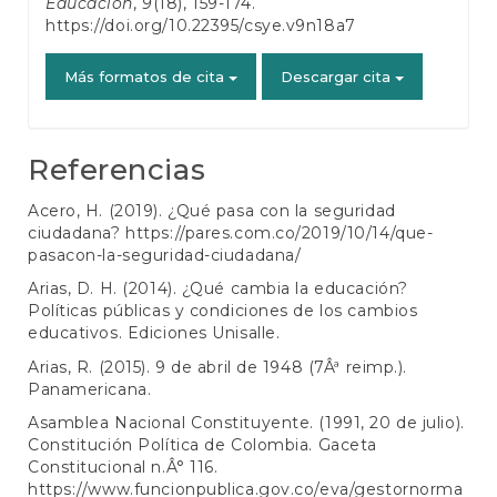
Educación
,
9
(18), 159-174.
https://doi.org/10.22395/csye.v9n18a7
Más formatos de cita
Descargar cita
Referencias
Acero, H. (2019). ¿Qué pasa con la seguridad
ciudadana?
https://pares.com.co/2019/10/14/que-
pasacon-la-seguridad-ciudadana/
Arias, D. H. (2014). ¿Qué cambia la educación?
Políticas públicas y condiciones de los cambios
educativos. Ediciones Unisalle.
Arias, R. (2015). 9 de abril de 1948 (7Âª reimp.).
Panamericana.
Asamblea Nacional Constituyente. (1991, 20 de julio).
Constitución Política de Colombia. Gaceta
Constitucional n.Â° 116.
https://www.funcionpublica.gov.co/eva/gestornorma