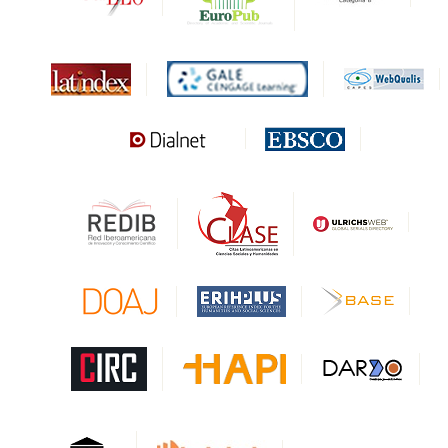
Biblat
MIAR
Sapiens Research
HESBURGH
Gale Cengage Learning
CAPES