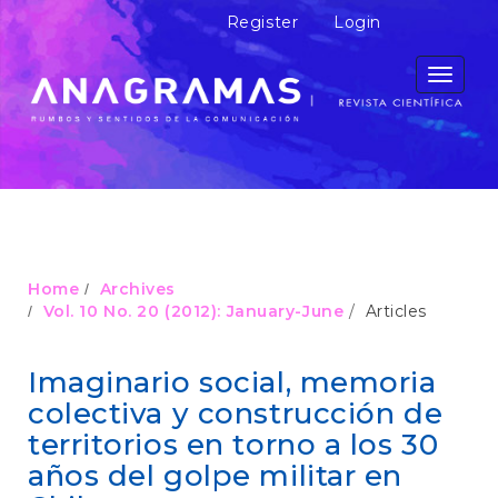
M
Register
Login
a
i
n
Toggle
N
navigati
a
v
i
g
a
t
i
o
Home
Archives
n
Vol. 10 No. 20 (2012): January-June
Articles
M
a
i
Imaginario social, memoria
n
colectiva y construcción de
C
o
territorios en torno a los 30
n
años del golpe militar en
t