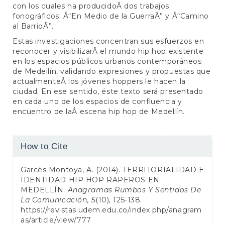
con los cuales ha producidoÂ dos trabajos
fonográficos: Â“En Medio de la GuerraÂ” y Â“Camino
al BarrioÂ”.
Estas investigaciones concentran sus esfuerzos en
reconocer y visibilizarÂ el mundo hip hop existente
en los espacios públicos urbanos contemporáneos
de Medellín, validando expresiones y propuestas que
actualmenteÂ los jóvenes hoppers le hacen la
ciudad. En ese sentido, éste texto será presentado
en cada uno de los espacios de confluencia y
encuentro de laÂ escena hip hop de Medellín.
Article
How to Cite
Details
Garcés Montoya, A. (2014). TERRITORIALIDAD E
IDENTIDAD HIP HOP RAPEROS EN
MEDELLÍN.
Anagramas Rumbos Y Sentidos De
La Comunicación
,
5
(10), 125-138.
https://revistas.udem.edu.co/index.php/anagram
as/article/view/777