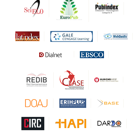
DARDO
Biblat
MIAR
Sapiens Research
HESBURGH
Gale Cengage Learning
CAPES