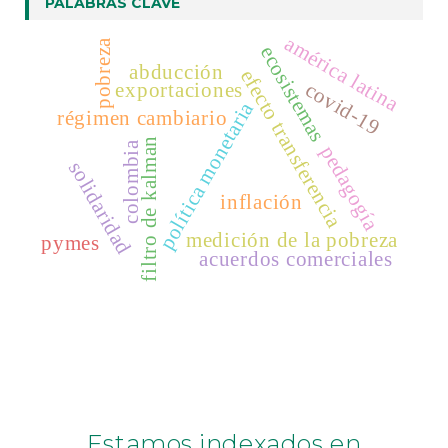
PALABRAS CLAVE
Plantilla De Articulos
Biblat
américa latina
pobreza
ecosistemas
Clase
abducción
efecto transferencia
Publindex
covid-19
exportaciones
política monetaria
Fuente Académica Plus
régimen cambiario
MIAR
filtro de kalman
colombia
pedagogía
DOAJ
solidaridad
ABI/Inform
inflación
ProQuest
medición de la pobreza
pymes
acuerdos comerciales
Estamos indexados en