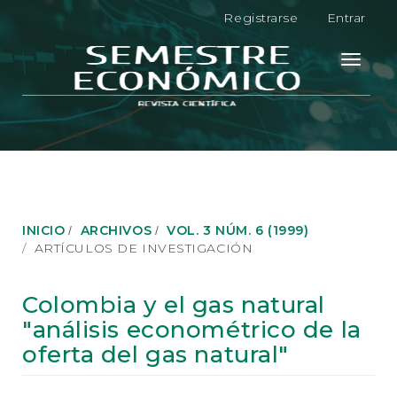
N
Registrarse
Entrar
a
v
e
Toggle
g
navigati
a
c
i
ó
n
p
r
i
INICIO
ARCHIVOS
VOL. 3 NÚM. 6 (1999)
n
ARTÍCULOS DE INVESTIGACIÓN
c
i
p
Colombia y el gas natural
a
"análisis econométrico de la
l
C
oferta del gas natural"
o
n