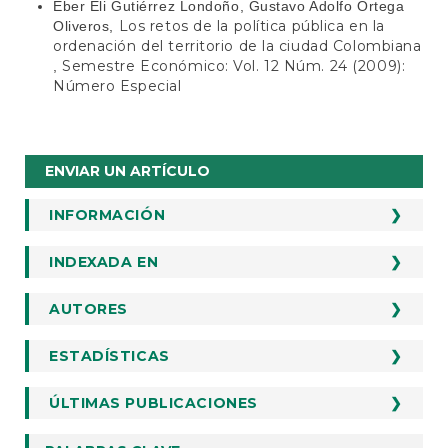
Eber Eli Gutiérrez Londoño, Gustavo Adolfo Ortega
Los retos de la política pública en la
Oliveros,
ordenación del territorio de la ciudad Colombiana
Semestre Económico: Vol. 12 Núm. 24 (2009):
,
Número Especial
Enviar
ENVIAR UN ARTÍCULO
un
artículo
INFORMACIÓN
Para lectores/as
INDEXADA EN
INDEXADA EN
Para autores/as
Para bibliotecarios/as
Google Scholar
AUTORES
AUTORES
Scielo
Envios
ESTADÍSTICAS
ESTADÍSTICOS
Redib
Ficha Información Autores
Dialnet
Lo Más Citado
ÚLTIMAS PUBLICACIONES
Formato De Originalidad Y Derechos
Latindex
Indices
Orientaciones Para Autores
EconLit