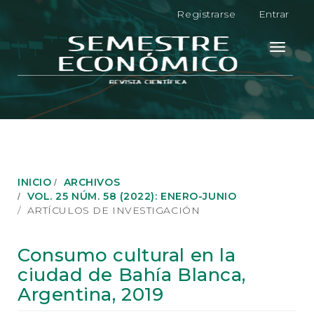
N
Registrarse
Entrar
a
v
e
Toggle
g
navigati
a
c
i
ó
n
p
r
i
INICIO
ARCHIVOS
n
VOL. 25 NÚM. 58 (2022): ENERO-JUNIO
c
ARTÍCULOS DE INVESTIGACIÓN
i
p
a
Consumo cultural en la
l
ciudad de Bahía Blanca,
C
o
Argentina, 2019
n