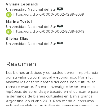
Contenido
Viviana Leonardi
Universidad Nacional del Sur
principal
https://orcid.org/0000-0002-4289-5039
del
Marina Tortul
artículo
Universidad Nacional del Sur
https://orcid.org/0000-0002-8739-6049
Silvina Elías
Universidad Nacional del Sur
Resumen
Los bienes artísticos y culturales tienen importancia
por su valor cultural, social y económico. Por ello,
analizar los determinantes del consumo cultural se
torna relevante. En esta investigación se testea la
hipótesis de aprendizaje basado en el consumo para
la demanda de bienes culturales en Bahía Blanca,
Argentina, en el año 2019. Para medir el consumo
cultural se elabora un índice de consumo general de