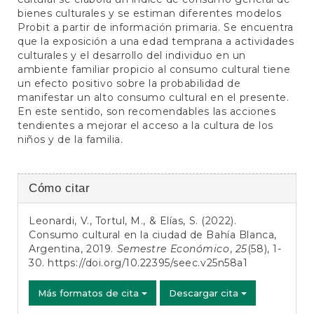
bienes culturales y se estiman diferentes modelos
Probit a partir de información primaria. Se encuentra
que la exposición a una edad temprana a actividades
culturales y el desarrollo del individuo en un
ambiente familiar propicio al consumo cultural tiene
un efecto positivo sobre la probabilidad de
manifestar un alto consumo cultural en el presente.
En este sentido, son recomendables las acciones
tendientes a mejorar el acceso a la cultura de los
niños y de la familia.
Detalles
Cómo citar
del
Leonardi, V., Tortul, M., & Elías, S. (2022).
artículo
Consumo cultural en la ciudad de Bahía Blanca,
Argentina, 2019.
Semestre Económico
,
25
(58), 1-
30.
https://doi.org/10.22395/seec.v25n58a1
Más formatos de cita
Descargar cita