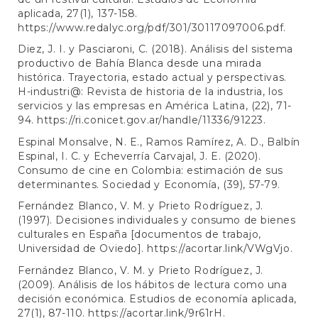
aplicada, 27(1), 137-158.
https://www.redalyc.org/pdf/301/30117097006.pdf
.
Diez, J. I. y Pasciaroni, C. (2018). Análisis del sistema
productivo de Bahía Blanca desde una mirada
histórica. Trayectoria, estado actual y perspectivas.
H-industri@: Revista de historia de la industria, los
servicios y las empresas en América Latina, (22), 71-
94.
https://ri.conicet.gov.ar/handle/11336/91223
.
Espinal Monsalve, N. E., Ramos Ramírez, A. D., Balbín
Espinal, I. C. y Echeverría Carvajal, J. E. (2020).
Consumo de cine en Colombia: estimación de sus
determinantes. Sociedad y Economía, (39), 57-79.
Fernández Blanco, V. M. y Prieto Rodríguez, J.
(1997). Decisiones individuales y consumo de bienes
culturales en España [documentos de trabajo,
Universidad de Oviedo].
https://acortar.link/VWgVjo
.
Fernández Blanco, V. M. y Prieto Rodríguez, J.
(2009). Análisis de los hábitos de lectura como una
decisión económica. Estudios de economía aplicada,
27(1), 87-110.
https://acortar.link/9r61rH
.