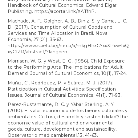
Handbook of Cultural Economics. Edward Elgar
Publishing.
https://acortar.link/XATfnP
.
Machado, A. F., Golgher, A. B., Diniz, S. y Gama, L. C.
D. (2017). Consumption of Cultural Goods and
Services and Time Allocation in Brazil. Nova
Economia, 27(01), 35-63.
https://www.scielo.br/j/neco/a/mkgHhxCYxxXPxw4xQ
xyCfZR/abstract/?lang=en
.
Morrison, W. G. y West, E. G. (1986). Child Exposure
to the Performing Arts: The Implications for Adult
Demand. Journal of Cultural Economics, 10(1), 17-24.
Muñiz, C., Rodríguez, P. y Suárez, M. J. (2017).
Participation in Cultural Activities: Specification
Issues. Journal of Cultural Economics, 41(1), 71-93.
Pérez-Bustamante, D. C. y Yábar Sterling, A. Y.
(2010). El valor económico de los bienes culturales y
ambientales. Cultura, desarrollo y sostenibilidad*/The
economic value of cultural and environmental
goods. culture, development and sustainability.
Observatorio medioambiental,13, 41-63.