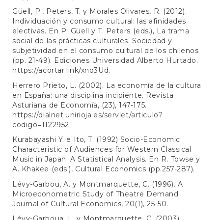
Güell, P., Peters, T. y Morales Olivares, R. (2012).
Individuación y consumo cultural: las afinidades
electivas. En P. Güell y T. Peters (eds.), La trama
social de las prácticas culturales. Sociedad y
subjetividad en el consumo cultural de los chilenos
(pp. 21-49). Ediciones Universidad Alberto Hurtado.
https://acortar.link/xnq3Ud
.
Herrero Prieto, L. (2002). La economía de la cultura
en España: una disciplina incipiente. Revista
Asturiana de Economía, (23), 147-175.
https://dialnet.unirioja.es/servlet/articulo?
codigo=1122952
.
Kurabayashi Y. e Ito, T. (1992) Socio-Economic
Characteristic of Audiences for Western Classical
Music in Japan: A Statistical Analysis. En R. Towse y
A. Khakee (eds.), Cultural Economics (pp.257-287).
Lévy-Garbou, A. y Montmarquette, C. (1996). A
Microeconometric Study of Theatre Demand.
Journal of Cultural Economics, 20(1), 25-50.
Lévy-Garboua, L. y Montmarquette, C. (2003).