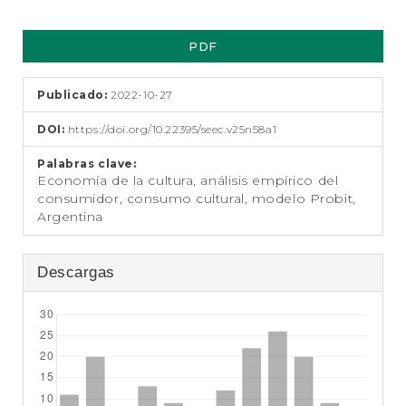
t
e
Barra
n
PDF
lateral
i
d
del
o
Publicado:
2022-10-27
artículo
p
r
DOI:
https://doi.org/10.22395/seec.v25n58a1
i
n
Palabras clave:
Economía de la cultura, análisis empírico del
c
consumidor, consumo cultural, modelo Probit,
i
Argentina
p
a
l
Descargas
B
a
r
r
a
l
a
t