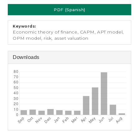
e
Article
n
PDF (Spanish)
Sidebar
t
S
i
Keywords:
d
Economic theory of finance, CAPM, APT model,
e
OPM model, risk, asset valuation
b
a
r
Downloads