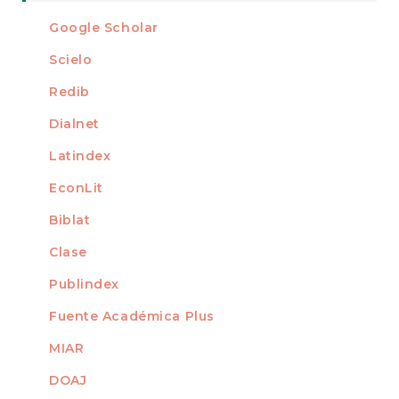
For Readers
Google Scholar
INDEXED AT
For Authors
Scielo
For Librarians
Redib
Dialnet
Latindex
EconLit
Biblat
Clase
Publindex
Fuente Académica Plus
MIAR
DOAJ