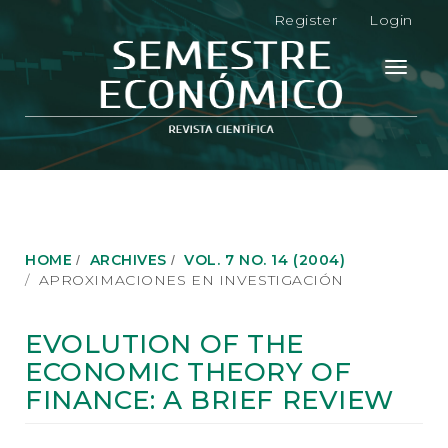
M
Register
Login
a
i
n
Toggle
N
navigati
a
v
i
g
a
t
i
o
HOME
ARCHIVES
VOL. 7 NO. 14 (2004)
n
APROXIMACIONES EN INVESTIGACIÓN
M
a
i
EVOLUTION OF THE
n
ECONOMIC THEORY OF
C
o
FINANCE: A BRIEF REVIEW
n
t