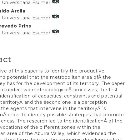
n Universitaria Esumer
aldo Arcila
t
n Universitaria Esumer
cevedo Prins
n Universitaria Esumer
act
ive of this paper is to identify the productive
nd potential that the metropolitan area ofÂ the
ley has for the development of its territory. The paper
red under two methodologicalÂ processes; the first
identification of capacities, constraints and potential
 territoryÂ and the second one is a perception
f the agents that intervene in the territoryÂ´s
Â order to identify possible strategies that promote
eness. The research led to the identificationÂ of the
ocations of the different zones within the
an area of the Aburra Valley, which evidenced the
clusters formation for the economic development of