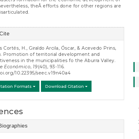
nevertheless, theÂ efforts done for other regions are
isarticulated.
Cite
s
 Cortés, H., Giraldo Arcila, Óscar, & Acevedo Prins,
). Promotion of territorial development and
iveness in the municipalities fo the Aburra Valley.
e Económico
,
19
(40), 93-116.
doi.org/10.22395/seec.v19n40a4
itation Formats
Download Citation
house
ences
Biographies