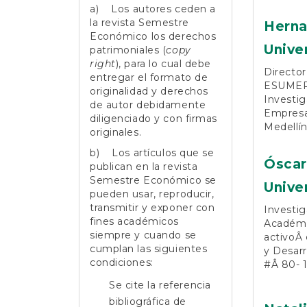
a) Los autores ceden a
la revista Semestre
Herna
Económico los derechos
Unive
patrimoniales (
copy
right
), para lo cual debe
Director
entregar el formato de
ESUMER,
originalidad y derechos
Investig
de autor debidamente
Empresar
diligenciado y con firmas
Medellín
originales.
b) Los artículos que se
Óscar
publican en la revista
Semestre Económico se
Unive
pueden usar, reproducir,
transmitir y exponer con
Investig
fines académicos
Académic
siempre y cuando se
activoÂ 
cumplan las siguientes
y Desarr
condiciones:
#Â 80- 1
Se cite la referencia
bibliográfica de