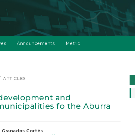
ves
Announcements
Metric
M
ARTICLES
a
S
l development and
unicipalities fo the Aburra
 Granados Cortés