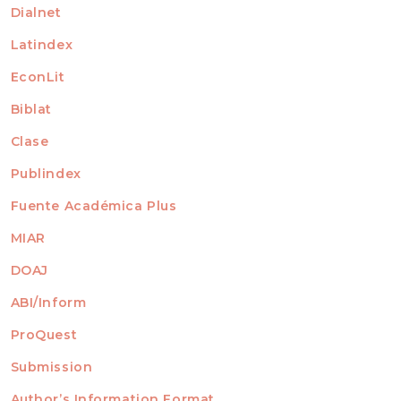
Dialnet
Latindex
EconLit
Biblat
Clase
Publindex
Fuente Académica Plus
MIAR
DOAJ
ABI/Inform
ProQuest
Submission
AUTHORS
Author’s Information Format