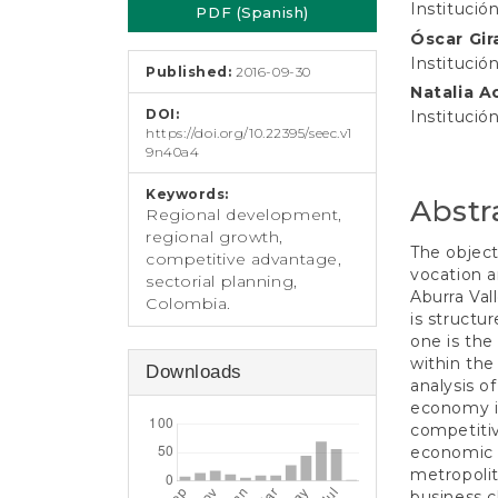
e
Institució
PDF (Spanish)
Sidebar
Article
n
Óscar Gir
t
Conten
Institució
S
Published:
2016-09-30
i
Natalia A
d
DOI:
Institució
e
https://doi.org/10.22395/seec.v1
9n40a4
b
a
Keywords:
r
Abstr
Regional development,
regional growth,
The object
competitive advantage,
vocation a
sectorial planning,
Aburra Val
Colombia.
is structu
one is the 
within the
Downloads
analysis o
economy in
competitiv
economic v
metropolit
business 