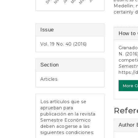
Medellin; 
certainly d
Article
Issue
How to 
Detail
Vol. 19 No. 40 (2016)
Granados
N. (2016
competit
Section
Semestr
https://
Articles
More C
Los artículos que se
aprueban para
Refer
publicación en la revista
Semestre Económico
Author 
deben acogerse a las
siguientes condiciones: