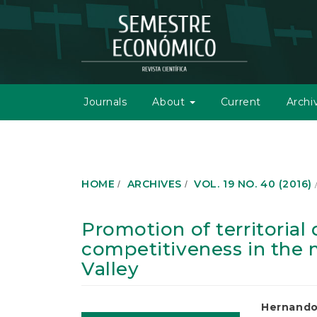
M
a
i
n
N
a
v
Journals
About
Current
Archi
i
g
a
t
i
o
HOME
ARCHIVES
VOL. 19 NO. 40 (2016)
n
M
a
Promotion of territoria
i
competitiveness in the m
n
C
Valley
o
n
t
Article
Main
Hernando