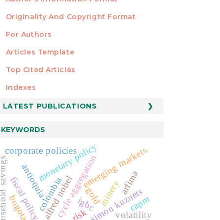
Originality And Copyright Format
For Authors
Articles Template
Top Cited Articles
STATISTICS
Indexes
LATEST PUBLICATIONS
KEYWORDS
monetary policy
emerging markets
corporate policies
cycle aggregation
hold savings
antioquia
arfima
alfred nobel
fiscal policy
colombia
minery
gold
simon kuznets
bogota
capm
igbc
risk
volatility