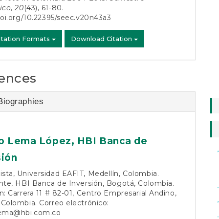
ico
,
20
(43), 61-80.
doi.org/10.22395/seec.v20n43a3
itation Formats
Download Citation
ences
Biographies
o Lema López,
HBI Banca de
colombia
sión
ta, Universidad EAFIT, Medellín, Colombia.
nte, HBI Banca de Inversión, Bogotá, Colombia.
n: Carrera 11 # 82-01, Centro Empresarial Andino,
Colombia. Correo electrónico:
lema@hbi.com.co