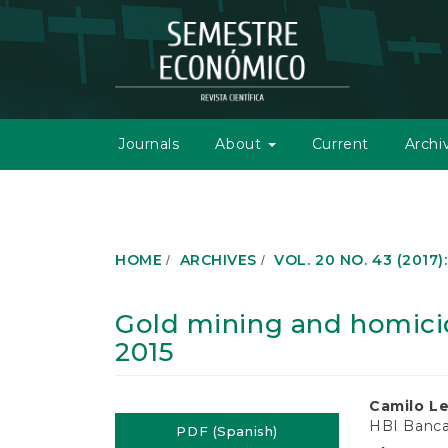
M
a
i
n
N
a
v
Journals
About
Current
Archi
i
g
a
t
i
o
HOME
ARCHIVES
VOL. 20 NO. 43 (2017)
n
M
a
Gold mining and homicid
i
2015
n
C
o
Article
Main
Camilo L
n
HBI Banca
t
PDF (Spanish)
Sidebar
Article