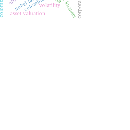
simon kuznets
colombia
volatility
asset valuation