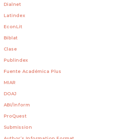
Dialnet
Latindex
EconLit
Biblat
Clase
Publindex
Fuente Académica Plus
MIAR
DOAJ
ABI/Inform
ProQuest
Submission
AUTHORS
Author’s Information Format