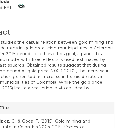
Goda
t
ad EAFIT
act
 studies the casual relation between gold mining and
de rates in gold producing municipalities in Colombia
04-2015 period. To achieve this goal, a panel data
c model with fixed effects is used, estimated by
east squares. Obtained results suggest that during
g period of gold price (2004-2010), the increase in
ction generated an increase in homicide rates in
 municipalities of Colombia. While the gold price
1-2015) led to a reduction in violent deaths.
Cite
s
ez, C., & Goda, T. (2015). Gold mining and
e rate in Colombia 2004-2015.
Semestre