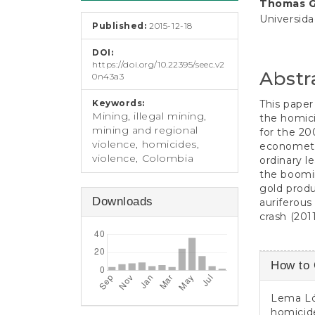
e
Thomas 
Conten
n
Universid
Published:
2015-12-18
t
S
DOI:
i
https://doi.org/10.22395/seec.v2
d
Abstr
0n43a3
e
b
Keywords:
This paper
a
Mining, illegal mining,
the homici
r
mining and regional
for the 20
violence, homicides,
econometri
violence, Colombia
ordinary l
the boomin
gold produ
Downloads
auriferous
crash (201
Article
How to 
Detail
Lema Lóp
homicid