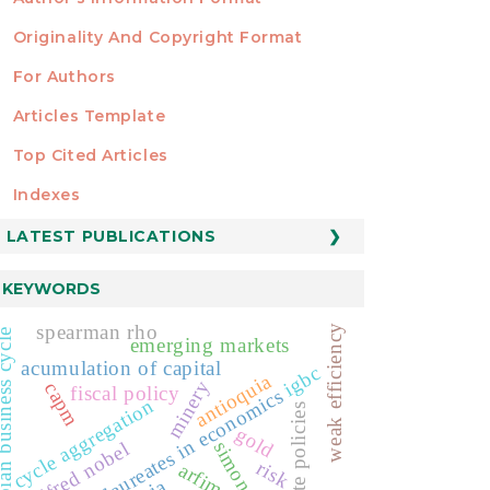
Originality And Copyright Format
For Authors
Articles Template
Top Cited Articles
STATISTICS
Indexes
LATEST PUBLICATIONS
KEYWORDS
spearman rho
weak efficiency
n business cycle
emerging markets
acumulation of capital
igbc
antioquia
minery
capm
fiscal policy
nobel laureates in economics
cycle aggregation
corporate policies
gold
alfred nobel
risk
arfima