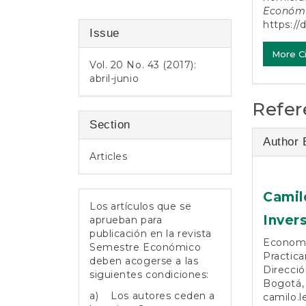
Económ
https://
Issue
More C
Vol. 20 No. 43 (2017):
abril-junio
Refer
Section
Author 
Articles
Camil
Los artículos que se
Inver
aprueban para
publicación en la revista
Economis
Semestre Económico
Practica
deben acogerse a las
Direcció
siguientes condiciones:
Bogotá, 
a) Los autores ceden a
camilo.