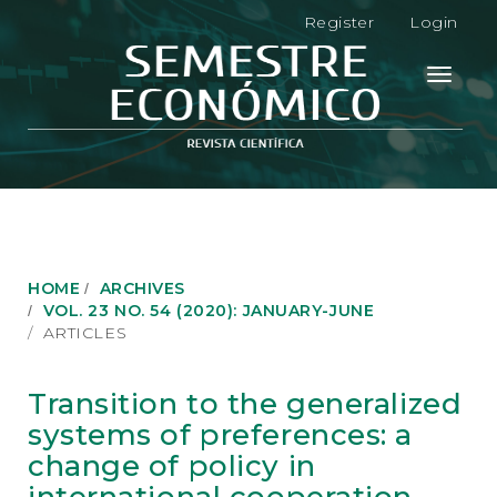
M
Register
Login
a
i
n
Toggle
N
navigati
a
v
i
g
a
t
i
o
HOME
ARCHIVES
n
VOL. 23 NO. 54 (2020): JANUARY-JUNE
M
ARTICLES
a
i
n
Transition to the generalized
C
systems of preferences: a
o
n
change of policy in
t