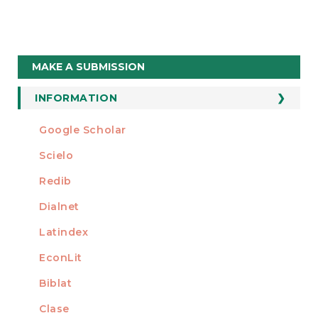
Make
MAKE A SUBMISSION
a
Submission
INFORMATION
For Readers
Google Scholar
INDEXED AT
For Authors
Scielo
For Librarians
Redib
Dialnet
Latindex
EconLit
Biblat
Clase