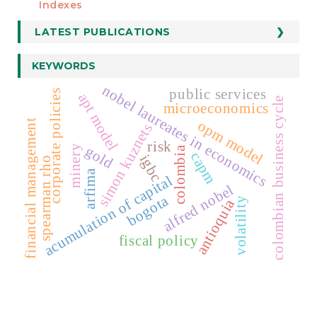
Indexes
LATEST PUBLICATIONS
KEYWORDS
nobel laureates in economics
public services
corporate policies
apt model
colombian business cycle
microeconomics
opm model
financial management
simon kuznets
risk
gold
minery
colombia
capm
igbc
spearman rho
arfima
acumulation of capital
alfred nobel
bogota
volatility
antioquia
fiscal policy