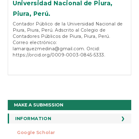
Universidad Nacional de Piura,
Piura, Perú.
Contador Público de la Universidad Nacional de
Piura, Piura, Perú. Adscrito al Colegio de
Contadores Públicos de Piura, Piura, Perú.
Correo electrónico:
lamarquezmedina@gmail.com
. Orcid:
https://orcid.org/0009-0003-0845-5333
.
Make
MAKE A SUBMISSION
a
Submission
INFORMATION
For Readers
Google Scholar
INDEXED AT
For Authors