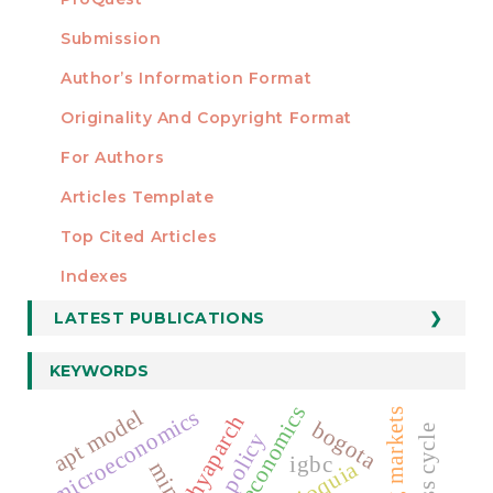
Submission
AUTHORS
Author’s Information Format
Originality And Copyright Format
For Authors
Articles Template
Top Cited Articles
STATISTICS
Indexes
LATEST PUBLICATIONS
KEYWORDS
microeconomics
apt model
hyaparch
bogota
fiscal policy
igbc
antioquia