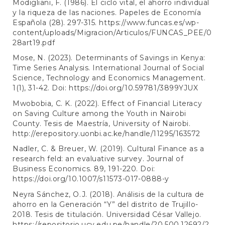
Modigliani, F. (1986). El ciclo vital, el ahorro individual
y la riqueza de las naciones. Papeles de Economía
Española (28). 297-315.
https://www.funcas.es/wp-
content/uploads/Migracion/Articulos/FUNCAS_PEE/0
28art19.pdf
Mose, N. (2023). Determinants of Savings in Kenya:
Time Series Analysis. International Journal of Social
Science, Technology and Economics Management.
1(1), 31-42. Doi:
https://doi.org/10.59781/3899YJUX
Mwobobia, C. K. (2022). Effect of Financial Literacy
on Saving Culture among the Youth in Nairobi
County. Tesis de Maestría, University of Nairobi.
http://erepository.uonbi.ac.ke/handle/11295/163572
Nadler, C. & Breuer, W. (2019). Cultural Finance as a
research feld: an evaluative survey. Journal of
Business Economics. 89, 191-220. Doi:
https://doi.org/10.1007/s11573-017-0888-y
Neyra Sánchez, O.J. (2018). Análisis de la cultura de
ahorro en la Generación “Y” del distrito de Trujillo-
2018. Tesis de titulación. Universidad César Vallejo.
https://repositorio.ucv.edu.pe/handle/20.500.12692/2