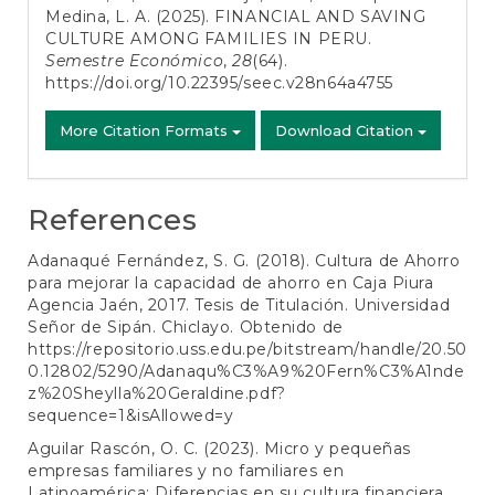
Medina, L. A. (2025). FINANCIAL AND SAVING
CULTURE AMONG FAMILIES IN PERU.
Semestre Económico
,
28
(64).
https://doi.org/10.22395/seec.v28n64a4755
More Citation Formats
Download Citation
References
Adanaqué Fernández, S. G. (2018). Cultura de Ahorro
para mejorar la capacidad de ahorro en Caja Piura
Agencia Jaén, 2017. Tesis de Titulación. Universidad
Señor de Sipán. Chiclayo. Obtenido de
https://repositorio.uss.edu.pe/bitstream/handle/20.50
0.12802/5290/Adanaqu%C3%A9%20Fern%C3%A1nde
z%20Sheylla%20Geraldine.pdf?
sequence=1&isAllowed=y
Aguilar Rascón, O. C. (2023). Micro y pequeñas
empresas familiares y no familiares en
Latinoamérica: Diferencias en su cultura financiera.