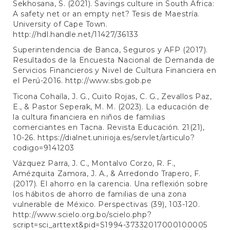
Sekhosana, S. (2021). Savings culture in South Africa:
A safety net or an empty net? Tesis de Maestría.
University of Cape Town.
http://hdl.handle.net/11427/36133
Superintendencia de Banca, Seguros y AFP (2017).
Resultados de la Encuesta Nacional de Demanda de
Servicios Financieros y Nivel de Cultura Financiera en
el Perú-2016.
http://www.sbs.gob.pe
Ticona Cohaíla, J. G., Cuito Rojas, C. G., Zevallos Paz,
E., & Pastor Seperak, M. M. (2023). La educación de
la cultura financiera en niños de familias
comerciantes en Tacna. Revista Educación. 21(21),
10-26.
https://dialnet.unirioja.es/servlet/articulo?
codigo=9141203
Vázquez Parra, J. C., Montalvo Corzo, R. F.,
Amézquita Zamora, J. A., & Arredondo Trapero, F.
(2017). El ahorro en la carencia. Una reflexión sobre
los hábitos de ahorro de familias de una zona
vulnerable de México. Perspectivas (39), 103-120.
http://www.scielo.org.bo/scielo.php?
script=sci_arttext&pid=S1994-37332017000100005