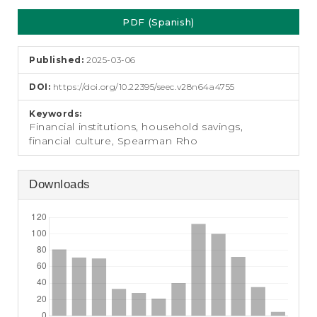
e
Article
n
PDF (Spanish)
Sidebar
t
S
i
Published:
2025-03-06
d
e
DOI:
https://doi.org/10.22395/seec.v28n64a4755
b
a
Keywords:
Financial institutions, household savings,
r
financial culture, Spearman Rho
Downloads