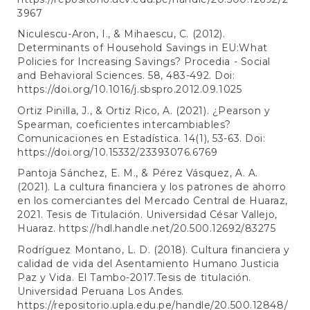
3967
Niculescu-Aron, I., & Mihaescu, C. (2012).
Determinants of Household Savings in EU:What
Policies for Increasing Savings? Procedia - Social
and Behavioral Sciences. 58, 483-492. Doi:
https://doi.org/10.1016/j.sbspro.2012.09.1025
Ortiz Pinilla, J., & Ortiz Rico, A. (2021). ¿Pearson y
Spearman, coeficientes intercambiables?
Comunicaciones en Estadística. 14(1), 53-63. Doi:
https://doi.org/10.15332/23393076.6769
Pantoja Sánchez, E. M., & Pérez Vásquez, A. A.
(2021). La cultura financiera y los patrones de ahorro
en los comerciantes del Mercado Central de Huaraz,
2021. Tesis de Titulación. Universidad César Vallejo,
Huaraz.
https://hdl.handle.net/20.500.12692/83275
Rodríguez Montano, L. D. (2018). Cultura financiera y
calidad de vida del Asentamiento Humano Justicia
Paz y Vida. El Tambo-2017.Tesis de titulación.
Universidad Peruana Los Andes.
https://repositorio.upla.edu.pe/handle/20.500.12848/