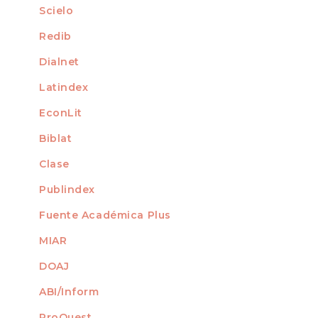
Scielo
For Librarians
Redib
Dialnet
Latindex
EconLit
Biblat
Clase
Publindex
Fuente Académica Plus
MIAR
DOAJ
ABI/Inform
ProQuest