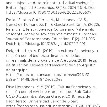
and subjective determinants individual savings in
Britain. Applied Economics. 55(23). 2624-2644. Doi:
https://doi.org/10.1080/00036846.2022.2103507
De los Santos-Gutiérrez, A., Molchanova, V. S.,
González-Fernandez, R., & García-Santillán, A. (2022).
Financial Literacy, Savings Culture and Millennials
Students Behavior Towards Retirement. European
Journal of Contemporary Education, 11(2). 491-503.
Doi:
https://doi.org/10.13187/ejced.2022.2.491
Delgadillo Uria, V. B. (2019). La cultura financiera y su
relación con el bienestar financiero de los
milleannials de la provincia de Arequipa, 2019. Tesis
de titulación. Universidad Nacional de San Agustín
de Arequipa.
https://repositorio.unsa.edu.pe/items/ce396b31-
ba8e-44f4-9b05-418424d9c069
Díaz Hernández, Y. Y. (2019). Cultura financiera y su
relación con el nivel de morosidad del Sub Cafae
UGE-Utcubamba, Bagua Grande, 2019. Tesis de
bachillerato. Universidad Señor de Sipán.
https://repositorio.uss.edu.pe/handle/20.500.12802/6