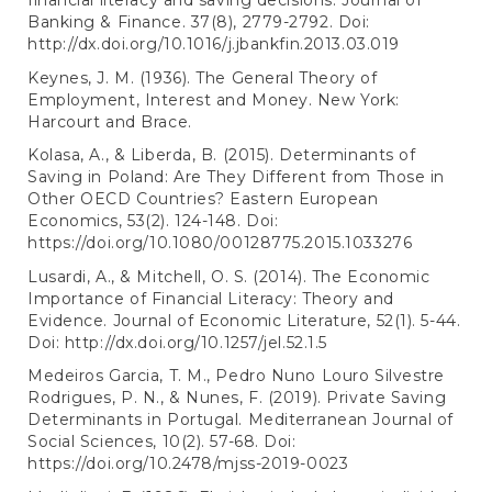
financial literacy and saving decisions. Journal of
Banking & Finance. 37(8), 2779-2792. Doi:
http://dx.doi.org/10.1016/j.jbankfin.2013.03.019
Keynes, J. M. (1936). The General Theory of
Employment, Interest and Money. New York:
Harcourt and Brace.
Kolasa, A., & Liberda, B. (2015). Determinants of
Saving in Poland: Are They Different from Those in
Other OECD Countries? Eastern European
Economics, 53(2). 124-148. Doi:
https://doi.org/10.1080/00128775.2015.1033276
Lusardi, A., & Mitchell, O. S. (2014). The Economic
Importance of Financial Literacy: Theory and
Evidence. Journal of Economic Literature, 52(1). 5-44.
Doi:
http://dx.doi.org/10.1257/jel.52.1.5
Medeiros Garcia, T. M., Pedro Nuno Louro Silvestre
Rodrigues, P. N., & Nunes, F. (2019). Private Saving
Determinants in Portugal. Mediterranean Journal of
Social Sciences, 10(2). 57-68. Doi:
https://doi.org/10.2478/mjss-2019-0023