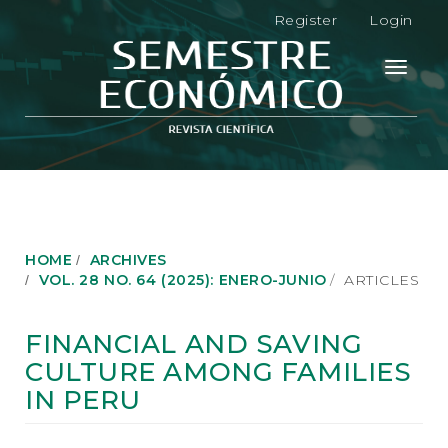
M
Register
Login
a
i
n
Toggle
N
navigati
a
v
i
g
a
t
i
o
HOME
ARCHIVES
n
VOL. 28 NO. 64 (2025): ENERO-JUNIO
ARTICLES
M
a
i
FINANCIAL AND SAVING
n
CULTURE AMONG FAMILIES
C
o
IN PERU
n
t