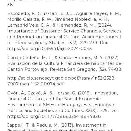
381
Escobedo, F., Cruz-Tarrillo, J. J., Aguirre Reyes, E. M.,
Morillo Galarza, F. W., Jiménez Noblecilla, V. H.,
Lamadrid Vela, C. A., & Hernandez, R. M., (2024).
Importance of Customer Service Channels, Services,
and Products in Financial Culture. Academic Journal
of Interdisciplinary Studies, 13(2). 229-239. Doi:
https://doi.org/10.36941/ajis-2024-0045
García-Cedeño, M. L., & García-Briones, M. Y. (2022).
Evaluación de la Cultura Financiera de habitantes del
Cantón Portoviejo. Revista San Gregorio, (52), 74-88.
http://scielo.senescyt.gob.ec/pdf/rsan/v1n52/2528-
7907-rsan-1-52-00074.pdf
Győri, Á., Czakó, Á., & Horzsa, G. (2019). Innovation,
Financial Culture, and the Social-Economic
Environment of SMEs in Hungary. East European
Politics and Societies and Cultures. XX(X). 1-29. Doi:
https://doi.org/10.1177/0888325419844828
Jappelli, T., & Padula, M. (2013). Investment in