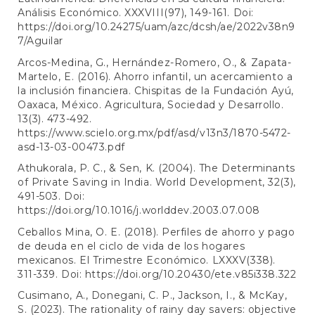
Análisis Económico. XXXVIII(97), 149-161. Doi:
https://doi.org/10.24275/uam/azc/dcsh/ae/2022v38n9
7/Aguilar
Arcos-Medina, G., Hernández-Romero, O., & Zapata-
Martelo, E. (2016). Ahorro infantil, un acercamiento a
la inclusión financiera. Chispitas de la Fundación Ayú,
Oaxaca, México. Agricultura, Sociedad y Desarrollo.
13(3). 473-492.
https://www.scielo.org.mx/pdf/asd/v13n3/1870-5472-
asd-13-03-00473.pdf
Athukorala, P. C., & Sen, K. (2004). The Determinants
of Private Saving in India. World Development, 32(3),
491-503. Doi:
https://doi.org/10.1016/j.worlddev.2003.07.008
Ceballos Mina, O. E. (2018). Perfiles de ahorro y pago
de deuda en el ciclo de vida de los hogares
mexicanos. El Trimestre Económico. LXXXV(338).
311-339. Doi:
https://doi.org/10.20430/ete.v85i338.322
Cusimano, A., Donegani, C. P., Jackson, I., & McKay,
S. (2023). The rationality of rainy day savers: objective