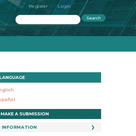
Register
Login
Search
LANGUAGE
nglish
spañol
ake
MAKE A SUBMISSION
ubmission
INFORMATION