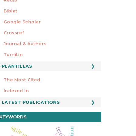
Biblat
Google Scholar
Crossref
MIEMBRO DE
Journal & Authors
Turnitin
PLANTILLAS
FORMATOS
Manuscript Template
The Most Cited
ESTADÍSTICOS
Indexed In
LATEST PUBLICATIONS
KEYWORDS