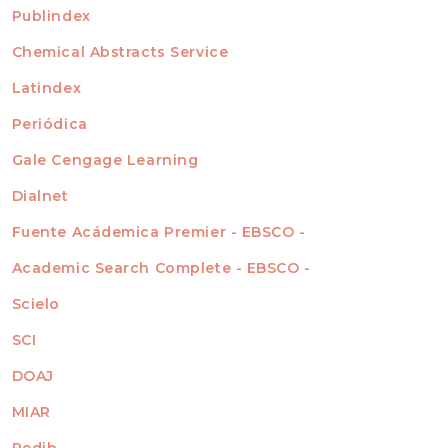
For Readers
Publindex
INDEXADA EN
For Authors
Chemical Abstracts Service
For Librarians
Latindex
Periódica
Gale Cengage Learning
Dialnet
Fuente Acádemica Premier - EBSCO -
Academic Search Complete - EBSCO -
Scielo
SCI
DOAJ
MIAR
Redib