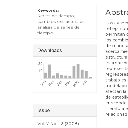
e
Conten
n
Abstr
Keywords:
t
Series de tiempo,
S
cambios estructurales,
Los avance
i
análisis de series de
reflejan u
d
tiempo
permitan c
e
los cambio
b
de manera 
a
Downloads
acercamie
r
estructura
estimació
representa
regresores
trabajo es
modelado 
afectan la
de estabil
creciendo 
literatura
Issue
relacionad
Vol. 7 No. 12 (2008)