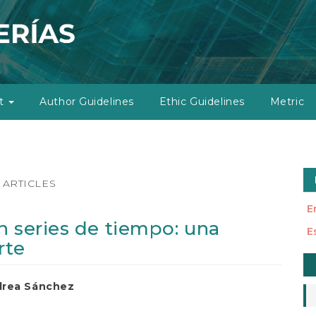
ut
Author Guidelines
Ethic Guidelines
Metric
ARTICLES
E
n series de tiempo: una
E
rte
M
a
drea Sánchez
S