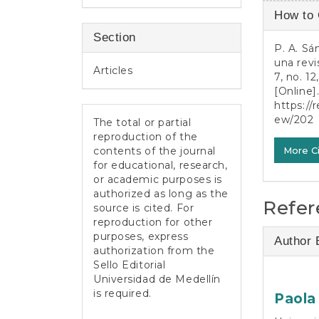
Article
How to 
Detail
Section
P. A. Sá
una revi
Articles
7, no. 1
[Online].
https://
ew/202
The total or partial
reproduction of the
More C
contents of the journal
for educational, research,
or academic purposes is
authorized as long as the
Refer
source is cited. For
reproduction for other
purposes, express
Author 
authorization from the
Sello Editorial
Universidad de Medellín
is required.
Paola