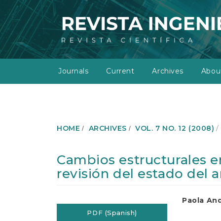
M
a
i
n
N
a
v
Journals
Current
Archives
Abo
i
g
a
t
i
o
HOME
ARCHIVES
VOL. 7 NO. 12 (2008)
n
M
a
Cambios estructurales e
i
revisión del estado del a
n
C
o
Article
Main
Paola An
n
t
PDF (Spanish)
Sidebar
Article