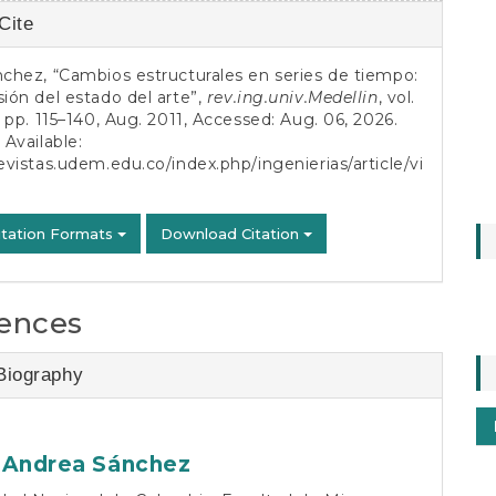
Cite
s
nchez, “Cambios estructurales en series de tiempo:
sión del estado del arte”,
rev.ing.univ.Medellin
, vol.
2, pp. 115–140, Aug. 2011, Accessed: Aug. 06, 2026.
 Available:
revistas.udem.edu.co/index.php/ingenierias/article/vi
itation Formats
Download Citation
ences
Biography
 Andrea Sánchez