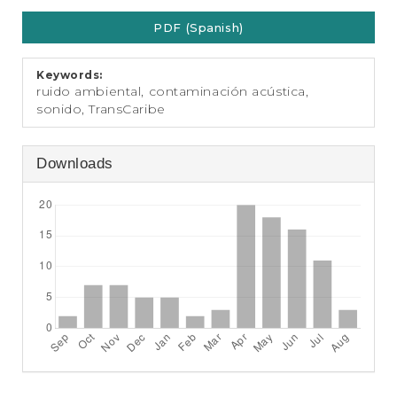
e
Article
n
PDF (Spanish)
Sidebar
t
S
i
Keywords:
d
ruido ambiental, contaminación acústica,
e
sonido, TransCaribe
b
a
r
Downloads