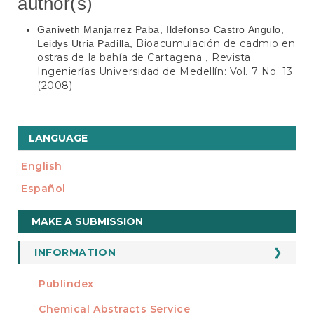
author(s)
Ganiveth Manjarrez Paba, Ildefonso Castro Angulo,
Bioacumulación de cadmio en
Leidys Utria Padilla,
ostras de la bahía de Cartagena
Revista
,
Ingenierías Universidad de Medellín: Vol. 7 No. 13
(2008)
LANGUAGE
English
Español
Make
MAKE A SUBMISSION
a
Submission
INFORMATION
For Readers
Publindex
INDEXADA EN
For Authors
Chemical Abstracts Service
For Librarians