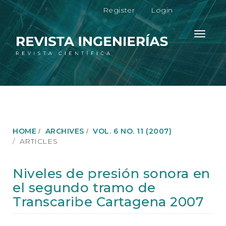
M
Register
Login
a
i
n
Toggle
N
navigati
a
v
i
g
a
t
i
o
HOME
ARCHIVES
VOL. 6 NO. 11 (2007)
n
ARTICLES
M
a
i
Niveles de presión sonora en
n
el segundo tramo de
C
o
Transcaribe Cartagena 2007
n
t