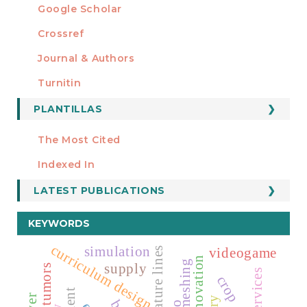
Google Scholar
Crossref
MIEMBRO DE
Journal & Authors
Turnitin
PLANTILLAS
FORMATOS
Manuscript Template
The Most Cited
ESTADÍSTICOS
Indexed In
LATEST PUBLICATIONS
KEYWORDS
curriculum design
simulation
videogame
curvature lines
remeshing
supply
brain tumors
web services
crop