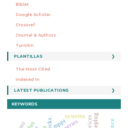
Biblat
Google Scholar
Crossref
MIEMBRO DE
Journal & Authors
Turnitin
PLANTILLAS
FORMATOS
Manuscript Template
The Most Cited
ESTADÍSTICOS
Indexed In
LATEST PUBLICATIONS
KEYWORDS
homeplug
systems
mppt
time series