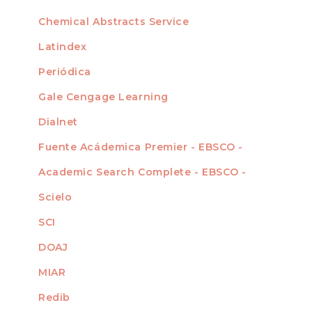
For Authors
Chemical Abstracts Service
For Librarians
Latindex
Periódica
Gale Cengage Learning
Dialnet
Fuente Acádemica Premier - EBSCO -
Academic Search Complete - EBSCO -
Scielo
SCI
DOAJ
MIAR
Redib