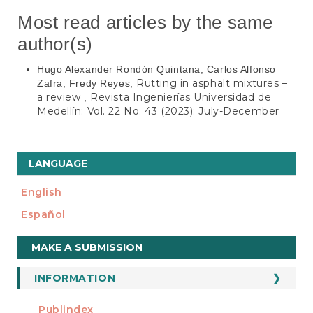
Most read articles by the same
author(s)
Hugo Alexander Rondón Quintana, Carlos Alfonso
Rutting in asphalt mixtures –
Zafra, Fredy Reyes,
a review
Revista Ingenierías Universidad de
,
Medellín: Vol. 22 No. 43 (2023): July-December
LANGUAGE
English
Español
Make
MAKE A SUBMISSION
a
Submission
INFORMATION
For Readers
Publindex
INDEXADA EN