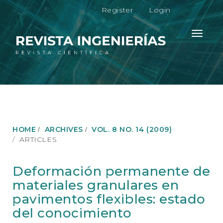
M
Register
Login
a
i
n
Toggle
N
navigati
a
v
i
g
a
t
i
o
HOME
ARCHIVES
VOL. 8 NO. 14 (2009)
n
ARTICLES
M
a
i
Deformación permanente de
n
materiales granulares en
C
o
pavimentos flexibles: estado
n
del conocimiento
t