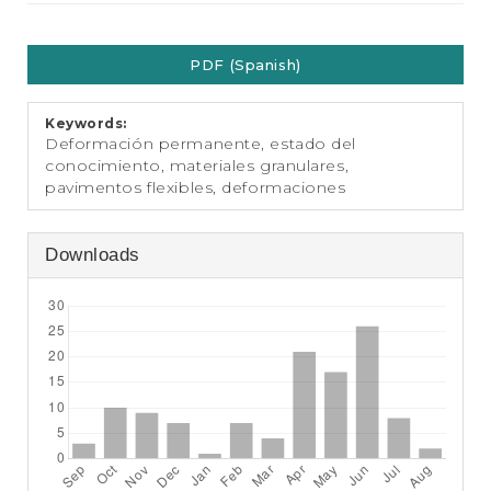
e
n
Article
t
PDF (Spanish)
S
Sidebar
i
d
Keywords:
e
Deformación permanente, estado del
b
conocimiento, materiales granulares,
a
pavimentos flexibles, deformaciones
r
Downloads