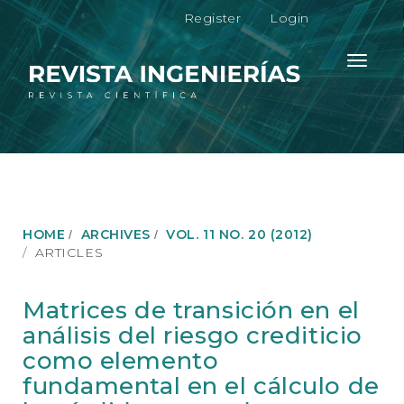
M
Register
Login
a
i
n
Toggle
N
navigati
a
v
i
g
a
t
i
o
HOME
ARCHIVES
VOL. 11 NO. 20 (2012)
n
ARTICLES
M
a
i
Matrices de transición en el
n
análisis del riesgo crediticio
C
o
como elemento
n
fundamental en el cálculo de
t