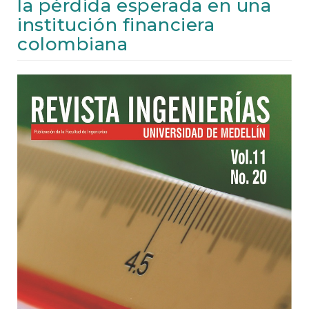
la pérdida esperada en una
e
n
institución financiera
t
colombiana
S
i
d
Article
e
b
Sidebar
a
r