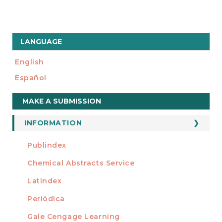
LANGUAGE
English
Español
Make
MAKE A SUBMISSION
a
Submission
INFORMATION
For Readers
Publindex
INDEXADA EN
For Authors
Chemical Abstracts Service
For Librarians
Latindex
Periódica
Gale Cengage Learning