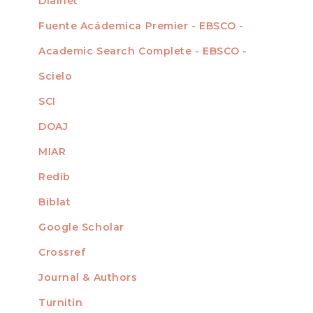
Dialnet
Fuente Acádemica Premier - EBSCO -
Academic Search Complete - EBSCO -
Scielo
SCI
DOAJ
MIAR
Redib
Biblat
Google Scholar
Crossref
MIEMBRO DE
Journal & Authors
Turnitin