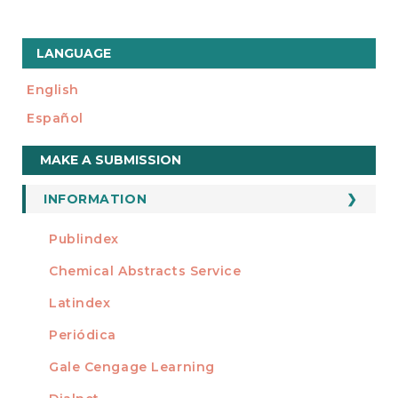
LANGUAGE
English
Español
Make
MAKE A SUBMISSION
a
Submission
INFORMATION
For Readers
Publindex
INDEXADA EN
For Authors
Chemical Abstracts Service
For Librarians
Latindex
Periódica
Gale Cengage Learning