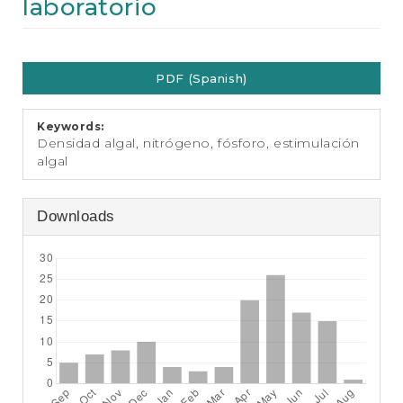
laboratorio
e
n
t
Article
S
i
PDF (Spanish)
Sidebar
d
e
b
Keywords:
Densidad algal, nitrógeno, fósforo, estimulación
a
algal
r
Downloads