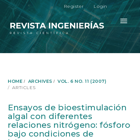
M
Register
Login
a
i
n
Toggle
N
navigati
a
v
i
g
a
t
i
o
HOME
ARCHIVES
VOL. 6 NO. 11 (2007)
n
ARTICLES
M
a
i
Ensayos de bioestimulación
n
algal con diferentes
C
o
relaciones nitrógeno: fósforo
n
bajo condiciones de
t