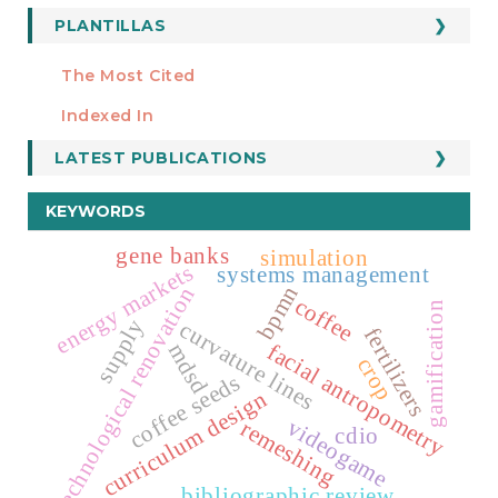
PLANTILLAS
FORMATOS
Manuscript Template
The Most Cited
ESTADÍSTICOS
Indexed In
LATEST PUBLICATIONS
KEYWORDS
gene banks
simulation
energy markets
systems management
bpmn
technological renovation
coffee
gamification
supply
curvature lines
fertilizers
facial antropometry
mdsd
crop
coffee seeds
curriculum design
videogame
remeshing
cdio
bibliographic review