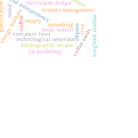
facial antropometry
curriculum design
fication
mdsd
systems management
energy markets
weighted median
coffee
supply
remeshing
bpmn
crop
brain tumors
coffee seeds
curvature lines
technological renovation
bibliographic review
3d modeling