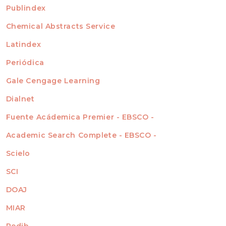
For Readers
Publindex
INDEXADA EN
For Authors
Chemical Abstracts Service
For Librarians
Latindex
Periódica
Gale Cengage Learning
Dialnet
Fuente Acádemica Premier - EBSCO -
Academic Search Complete - EBSCO -
Scielo
SCI
DOAJ
MIAR
Redib