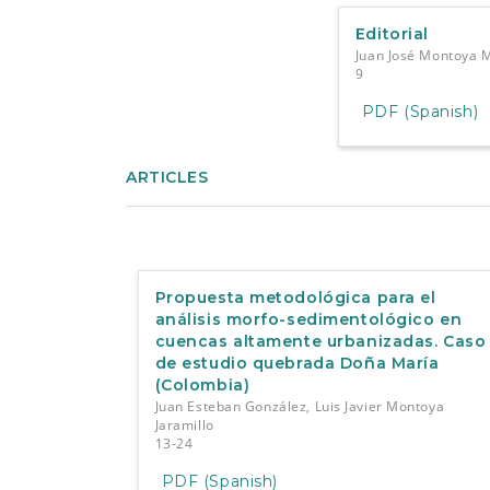
e
n
Editorial
t
Juan José Montoya 
S
9
i
d
PDF (Spanish)
e
b
a
ARTICLES
r
Propuesta metodológica para el
análisis morfo-sedimentológico en
cuencas altamente urbanizadas. Caso
de estudio quebrada Doña María
(Colombia)
Juan Esteban González, Luis Javier Montoya
Jaramillo
13-24
PDF (Spanish)