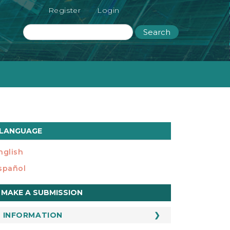
Register
Login
Search
LANGUAGE
nglish
spañol
ake
MAKE A SUBMISSION
ubmission
INFORMATION