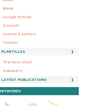
Biblat
Google Scholar
Crossref
MIEMBRO DE
Journal & Authors
Turnitin
PLANTILLAS
FORMATOS
Manuscript Template
The Most Cited
ESTADÍSTICOS
Indexed In
LATEST PUBLICATIONS
KEYWORDS
simulation
cdio