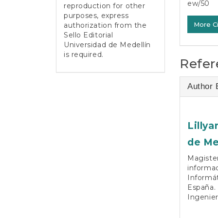
ew/50
reproduction for other
purposes, express
More C
authorization from the
Sello Editorial
Universidad de Medellín
is required.
Refer
Author 
Lillya
de Me
Magister
informa
Informát
España.
Ingenier