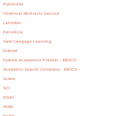
For Readers
Publindex
INDEXADA EN
For Authors
Chemical Abstracts Service
For Librarians
Latindex
Periódica
Gale Cengage Learning
Dialnet
Fuente Acádemica Premier - EBSCO -
Academic Search Complete - EBSCO -
Scielo
SCI
DOAJ
MIAR
Redib