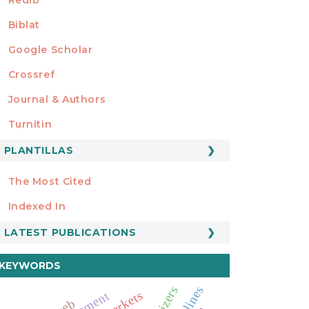
Biblat
Google Scholar
Crossref
MIEMBRO DE
Journal & Authors
Turnitin
PLANTILLAS
FORMATOS
Manuscript Template
The Most Cited
ESTADÍSTICOS
Indexed In
LATEST PUBLICATIONS
KEYWORDS