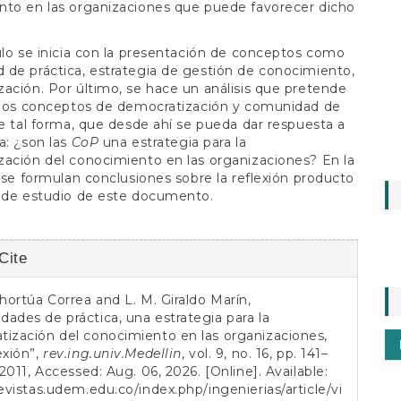
nto en las organizaciones que puede favorecer dicho
ulo se inicia con la presentación de conceptos como
de práctica, estrategia de gestión de conocimiento,
ación. Por último, se hace un análisis que pretende
r los conceptos de democratización y comunidad de
de tal forma, que desde ahí se pueda dar respuesta a
a: ¿son las
CoP
una estrategia para la
ación del conocimiento en las organizaciones? En la
l se formulan conclusiones sobre la reflexión producto
o de estudio de este documento.
Cite
s
ehortúa Correa and L. M. Giraldo Marín,
ades de práctica, una estrategia para la
ización del conocimiento en las organizaciones,
exión”,
rev.ing.univ.Medellin
, vol. 9, no. 16, pp. 141–
. 2011, Accessed: Aug. 06, 2026. [Online]. Available:
revistas.udem.edu.co/index.php/ingenierias/article/vi