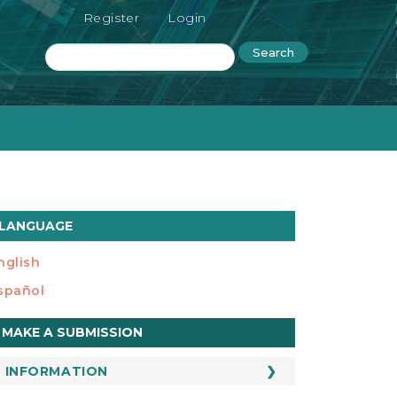
Register
Login
Search
LANGUAGE
nglish
spañol
ake
MAKE A SUBMISSION
ubmission
INFORMATION