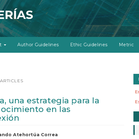
ut
Author Guidelines
Ethic Guidelines
Metric
ARTICLES
E
, una estrategia para la
E
ocimiento en las
M
exión
a
S
nando Atehortúa Correa