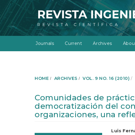
M
a
i
n
N
a
v
Journals
Current
Archives
Abo
i
g
a
t
i
o
HOME
ARCHIVES
VOL. 9 NO. 16 (2010)
n
M
a
Comunidades de práctica
i
democratización del con
n
C
organizaciones, una refl
o
n
t
Article
Main
Luis Fer