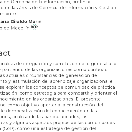
ta en Gerencia de la información, profesor
rio en las áreas de Gerencia de Información y Gestión
t
imiento
María Giraldo Marín
ad de Medellín
act
nálisis de integración y correlación de lo general a lo
 y partiendo de las organizaciones como contexto
las actuales circunstancias de generación de
to y estimulación del aprendizaje organizacional e
, se exploran los conceptos de comunidad de práctica
ización, como estrategia para compartir y orientar el
nocimiento en las organizaciones. El presente
iene como objetivo aportar a la construcción del
de democratización del conocimiento en las
ones, analizando las particularidades, las
ticas y algunos aspectos propios de las comunidades
a (CoP), como una estrategia de gestión del