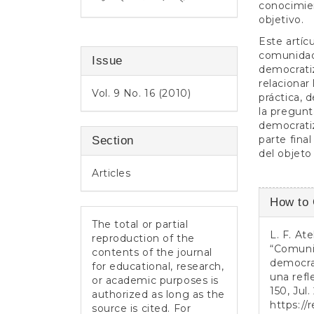
conocimie
objetivo.
Este artíc
comunidad 
Issue
democratiz
relaciona
Vol. 9 No. 16 (2010)
práctica, 
la pregunt
democratiz
parte fina
Section
del objet
Articles
Article
How to 
Detail
The total or partial
L. F. At
reproduction of the
“Comunid
contents of the journal
democrat
for educational, research,
una refl
or academic purposes is
150, Jul
authorized as long as the
https://
source is cited. For