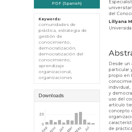
e
Especialis
PDF (Spanish)
Sidebar
Article
n
universita
t
Conten
del Conoc
S
Keywords:
Lillyana 
i
comunidades de
Universid
d
práctica, estrategia de
e
gestión de
b
conocimiento,
a
democratización,
Abstr
r
democratización del
conocimiento,
Desde un a
aprendizaje
particular
organizacional,
propio en 
organizaciones
conocimien
individual
y democrat
Downloads
uso del co
artículo t
concepto 
organizaci
caracterís
de práctic