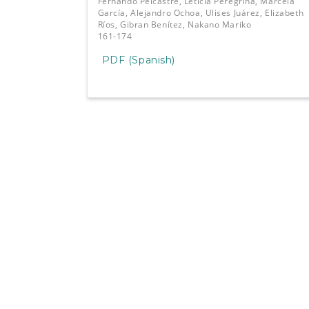
Fernando Pelcastre, Leticia Peregrina, Marcela
García, Alejandro Ochoa, Ulises Juárez, Elizabeth
Ríos, Gibran Benítez, Nakano Mariko
161-174
PDF (Spanish)