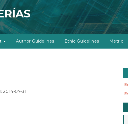
ut
Author Guidelines
Ethic Guidelines
Metric
E
d:
2014-07-31
E
M
a
S