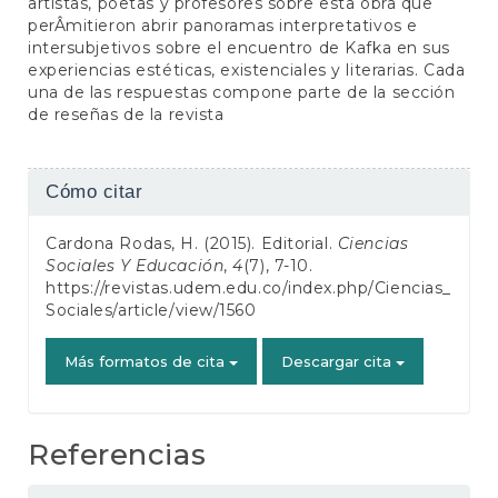
artistas, poetas y profesores sobre esta obra que
perÂ­mitieron abrir panoramas interpretativos e
intersubjetivos sobre el encuentro de Kafka en sus
experiencias estéticas, existenciales y literarias. Cada
una de las respuestas compone parte de la sección
de reseñas de la revista
Detalles
Cómo citar
del
Cardona Rodas, H. (2015). Editorial.
Ciencias
artículo
Sociales Y Educación
,
4
(7), 7-10.
https://revistas.udem.edu.co/index.php/Ciencias_
Sociales/article/view/1560
Más formatos de cita
Descargar cita
Referencias