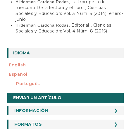
La trompeta de
Hilderman Cardona Rodas,
mercurio De la lectura y el libro
Ciencias
,
Sociales y Educación: Vol. 3 Núm. 5 (2014): enero-
junio
Editorial
Ciencias
Hilderman Cardona Rodas,
,
Sociales y Educación: Vol. 4 Núm. 8 (2015)
IDIOMA
English
Español
Português
Enviar
ENVIAR UN ARTÍCULO
un
artículo
INFORMACIÓN
INFORMACION
Para Autores
FORMATOS
FORMATOS
Para Revisores