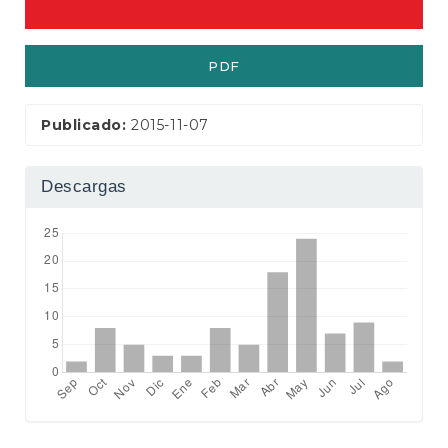
e
r
a
PDF
l
Publicado:
2015-11-07
Descargas