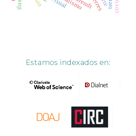
covid-19
surrealismo
visual
Estamos indexados en: