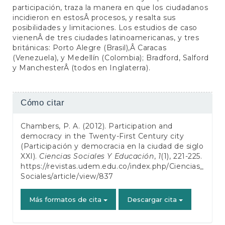
participación, traza la manera en que los ciudadanos
incidieron en estosÂ procesos, y resalta sus
posibilidades y limitaciones. Los estudios de caso
vienenÂ de tres ciudades latinoamericanas, y tres
británicas: Porto Alegre (Brasil),Â Caracas
(Venezuela), y Medellín (Colombia); Bradford, Salford
y ManchesterÂ (todos en Inglaterra).
Detalles
Cómo citar
del
Chambers, P. A. (2012). Participation and
artículo
democracy in the Twenty-First Century city
(Participación y democracia en la ciudad de siglo
XXI).
Ciencias Sociales Y Educación
,
1
(1), 221-225.
https://revistas.udem.edu.co/index.php/Ciencias_
Sociales/article/view/837
Más formatos de cita
Descargar cita