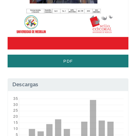
e
r
a
l
PDF
Descargas