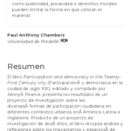
como publicidad, privacidad o derechos morales
pueden limitar la forma en que utilizan el
material.
Contenido
Paul Anthony Chambers
Universidad de Medellín
principal
del
artículo
Resumen
El libro
Participation and democracy in the Twenty-
First Century city
(ParticipaciónÂ y democracia en la
ciudad de siglo XXI), editado y compilado por
JennyÂ Pearce, presenta los resultados de un
proyecto de investigación sobre las
diversasÂ formas de participación ciudadana en
diferentes contextos urbanos enÂ América Latina e
Inglaterra. Producto de un proyecto de
investigación de dosÂ años, el libro recopila análisis y
reflexiones sobre los mecanismos y espaciosÂ de