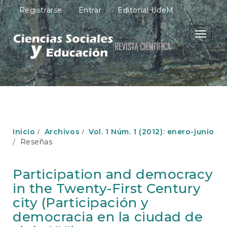
N
Registrarse
Entrar
Editorial UdeM
a
v
e
Toggle
g
navigati
a
c
i
ó
n
p
r
i
Inicio
Archivos
Vol. 1 Núm. 1 (2012): enero-junio
n
Reseñas
c
i
p
Participation and democracy
a
in the Twenty-First Century
l
C
city (Participación y
o
democracia en la ciudad de
n