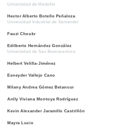
a
Universidad de Medellín
l
Hector Alberto Botello Peñaloza
Universidad Industrial de Santander
Fauzi Choukr
Edilberto Hernández González
Universidad de San Buenaventura
Helbert Velilla-Jiménez
Esneyder Vallejo Cano
Milany Andrea Gómez Betancur
Anlly Viviana Montoya Rodríguez
Kevin Alexander Jaramillo Castrillón
Mayra Lucio