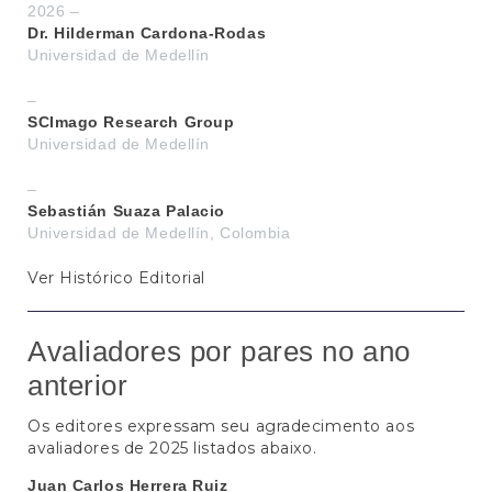
e
2026 –
ú
Dr. Hilderman Cardona-Rodas
d
Universidad de Medellín
o
p
–
r
SCImago Research Group
i
Universidad de Medellín
n
c
–
i
Sebastián Suaza Palacio
p
Universidad de Medellín, Colombia
a
l
Ver
Histórico Editorial
B
a
r
Avaliadores por pares no ano
r
a
anterior
L
a
Os editores expressam seu agradecimento aos
t
avaliadores de 2025 listados abaixo.
e
r
Juan Carlos Herrera Ruiz