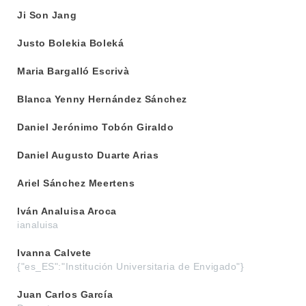
Ji Son Jang
Justo Bolekia Boleká
Maria Bargalló Escrivà
Blanca Yenny Hernández Sánchez
Daniel Jerónimo Tobón Giraldo
Daniel Augusto Duarte Arias
Ariel Sánchez Meertens
Iván Analuisa Aroca
ianaluisa
Ivanna Calvete
{"es_ES":"Institución Universitaria de Envigado"}
Juan Carlos García