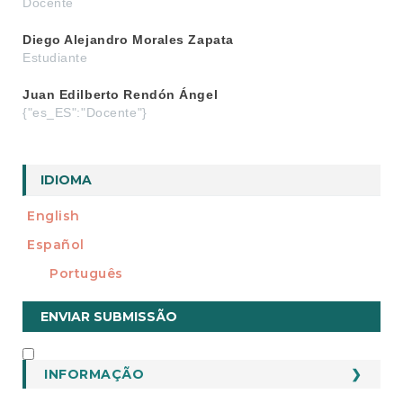
Docente
Diego Alejandro Morales Zapata
Estudiante
Juan Edilberto Rendón Ángel
{"es_ES":"Docente"}
IDIOMA
English
Español
Português
Enviar
ENVIAR SUBMISSÃO
Submissão
INFORMAÇÃO
INFORMAÇÃO