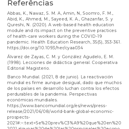
Referências
Abbas, K., Nawaz, S. M. A, Amin, N, Soomro, F. M.,
Abid, K., Ahmed, M., Sayeed, K. A., Ghazanfar, S. y
Qureshi, N. (2020). A web-based health education
module and its impact on the preventive practices
of health-care workers during the COVID-19
pandemic. Health Education Research, 35(5), 353-361.
https://doi.org/10.1093/her/cyaa034
Álvarez de Zayas, C. M. y González Agudelo, E. M.
(1998). Lecciones de didáctica general. Cooperativa
Editorial Magisterio.
Banco Mundial. (2021, 8 de junio). La reactivación
mundial es firme aunque desigual, dado que muchos
de los países en desarrollo luchan contra los efectos
perdurables de la pandemia. Perspectivas
económicas mundiales.
https://www.bancomundial.org/es/news/press-
release/2021/06/08/world-bank-global-economic-
prospects-
2021#:~:text=Se%20prev%C3%A9%20que%20en%20
2021,algunas%20de%20las%20principales%20econo