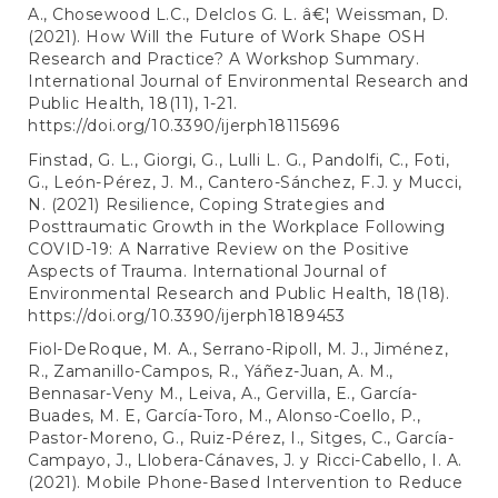
A., Chosewood L.C., Delclos G. L. â€¦ Weissman, D.
(2021). How Will the Future of Work Shape OSH
Research and Practice? A Workshop Summary.
International Journal of Environmental Research and
Public Health, 18(11), 1-21.
https://doi.org/10.3390/ijerph18115696
Finstad, G. L., Giorgi, G., Lulli L. G., Pandolfi, C., Foti,
G., León-Pérez, J. M., Cantero-Sánchez, F.J. y Mucci,
N. (2021) Resilience, Coping Strategies and
Posttraumatic Growth in the Workplace Following
COVID-19: A Narrative Review on the Positive
Aspects of Trauma. International Journal of
Environmental Research and Public Health, 18(18).
https://doi.org/10.3390/ijerph18189453
Fiol-DeRoque, M. A., Serrano-Ripoll, M. J., Jiménez,
R., Zamanillo-Campos, R., Yáñez-Juan, A. M.,
Bennasar-Veny M., Leiva, A., Gervilla, E., García-
Buades, M. E, García-Toro, M., Alonso-Coello, P.,
Pastor-Moreno, G., Ruiz-Pérez, I., Sitges, C., García-
Campayo, J., Llobera-Cánaves, J. y Ricci-Cabello, I. A.
(2021). Mobile Phone-Based Intervention to Reduce