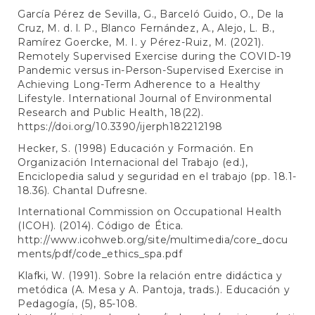
García Pérez de Sevilla, G., Barceló Guido, O., De la
Cruz, M. d. l. P., Blanco Fernández, A., Alejo, L. B.,
Ramírez Goercke, M. I. y Pérez-Ruiz, M. (2021).
Remotely Supervised Exercise during the COVID-19
Pandemic versus in-Person-Supervised Exercise in
Achieving Long-Term Adherence to a Healthy
Lifestyle. International Journal of Environmental
Research and Public Health, 18(22).
https://doi.org/10.3390/ijerph182212198
Hecker, S. (1998) Educación y Formación. En
Organización Internacional del Trabajo (ed.),
Enciclopedia salud y seguridad en el trabajo (pp. 18.1-
18.36). Chantal Dufresne.
International Commission on Occupational Health
(ICOH). (2014). Código de Ética.
http://www.icohweb.org/site/multimedia/core_docu
ments/pdf/code_ethics_spa.pdf
Klafki, W. (1991). Sobre la relación entre didáctica y
metódica (A. Mesa y A. Pantoja, trads.). Educación y
Pedagogía, (5), 85-108.