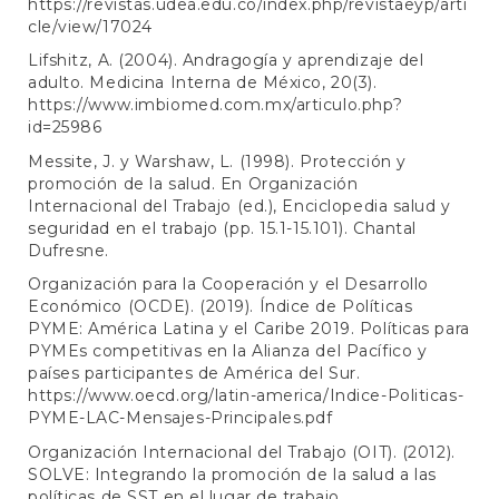
https://revistas.udea.edu.co/index.php/revistaeyp/arti
cle/view/17024
Lifshitz, A. (2004). Andragogía y aprendizaje del
adulto. Medicina Interna de México, 20(3).
https://www.imbiomed.com.mx/articulo.php?
id=25986
Messite, J. y Warshaw, L. (1998). Protección y
promoción de la salud. En Organización
Internacional del Trabajo (ed.), Enciclopedia salud y
seguridad en el trabajo (pp. 15.1-15.101). Chantal
Dufresne.
Organización para la Cooperación y el Desarrollo
Económico (OCDE). (2019). Índice de Políticas
PYME: América Latina y el Caribe 2019. Políticas para
PYMEs competitivas en la Alianza del Pacífico y
países participantes de América del Sur.
https://www.oecd.org/latin-america/Indice-Politicas-
PYME-LAC-Mensajes-Principales.pdf
Organización Internacional del Trabajo (OIT). (2012).
SOLVE: Integrando la promoción de la salud a las
políticas de SST en el lugar de trabajo.