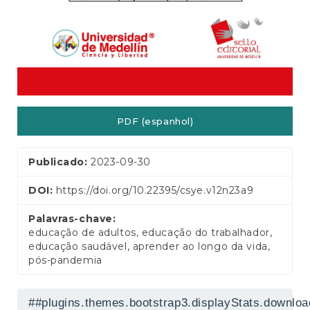
a
l
PDF (espanhol)
Publicado:
2023-09-30
DOI:
https://doi.org/10.22395/csye.v12n23a9
Palavras-chave:
educação de adultos, educação do trabalhador,
educação saudável, aprender ao longo da vida,
pós-pandemia
##plugins.themes.bootstrap3.displayStats.downlo