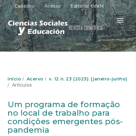
N
Cadastro
Acesso
Editorial UdeM
a
v
e
Toggle
g
navigati
a
ç
ã
o
P
r
i
n
Início
Acervo
v. 12 n. 23 (2023): (janeiro-junho)
c
Artículos
i
p
a
Um programa de formação
l
no local de trabalho para
C
o
condições emergentes pós-
n
pandemia
t