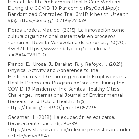
Mental Health Problems in Health Care Workers
During the COVID-19 Pandemic (PsyCovidApp):
Randomized Controlled Trial. JMIR Mhealth Uhealth,
9(5).
https://doi.org/10.2196/27039
Flores Urbáez, Matilde. (2015). La innovación como
cultura organizacional sustentada en procesos
humanos. Revista Venezolana de Gerencia, 20(70),
355-371.
https://www.redalyc.org/articulo.oa?
id=29040281010
Franco, E., Urosa, J., Barakat, R. y Refoyo, I. (2021).
Physical Activity and Adherence to the
Mediterranean Diet among Spanish Employees in a
Health-Promotion Program before and during the
COVID-19 Pandemic: The Sanitas-Healthy Cities
Challenge. International Journal of Environmental
Research and Public Health, 18(5).
https://doi.org/10.3390/ijerph18052735
Gadamer H. (2018). La educación es educarse.
Revista Santander, 1(6), 90-99.
https://revistas.uis.edu.co/index.php/revistasantander
/article/view/8847