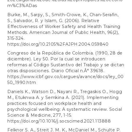
m%C3%ADas
Burke, M., Sarpy, S., Smith-Crowe, K., Chan-Serafin,
S., Salvador, R. y Islam, G. (2006). Relative
Effectiveness of Worker Safety and Health Training
Methods. American Journal of Public Health, 96(2),
315-324.
https://doi.org/10.2105%2FAJPH.2004.059840
Congreso de la República de Colombia. (1990, 28 de
diciembre). Ley 50. Por la cual se introducen
reformas al Código Sustantivo del Trabajo y se dictan
otras disposiciones. Diario Oficial n.Â° 39618.
https://www.icbf.gov.co/cargues/avance/docs/ley_00
50_1990.htm
Daniels K., Watson D., Nayani R., Tregaskis O., Hogg
M., Etuknwa A. y Semkina A. (2021). Implementing
practices focused on workplace health and
psychological wellbeing: A systematic review. Social
Science & Medicine, 277, 1-15.
https://doi.org/10.1016/j.socscimed.2021.113888
Felknor S. A., Streit J. M. K., McDaniel M., Schulte P.