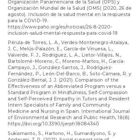
Organización Panamericana de la Salud (OPS) y
Organización Mundial de la Salud (OMS) (2020, 26 de
agosto). Inclusión de la salud mental en la respuesta
para la COVID-19.
https://www.paho.org/es/noticias/26-8-2020-
inclusion-salud-mental-respuesta-para-covid-19
Pérula-de Torres, L. A., Verdes-Montenegro-Atalaya,
J. C., Melús-Palazón, E., García-de Vinuesa, L.,
Valverde, F. J., Rodríguez, L. A., Lietor-Villajos, N.,
Bartolomé-Moreno, C., Moreno-Martos, H., García-
Campayo, J., González-Santos, J., Rodríguez-
Fernández, P., León-Del-Barco, B., Soto-Cámara, R. y
González-Bernal, J. J. (2021). Comparison of the
Effectiveness of an Abbreviated Program versus a
Standard Program in Mindfulness, Self-Compassion
and Self-Perceived Empathy in Tutors and Resident
Intern Specialists of Family and Community
Medicine and Nursing in Spain. International Journal
of Environmental Research and Public Health, 18(8).
https://doi.org/10.3390/ijerph18084340
Sukismanto, S., Hartono, H., Sumardiyono, S. y
Andayani, T. R. (2021). Social support role of