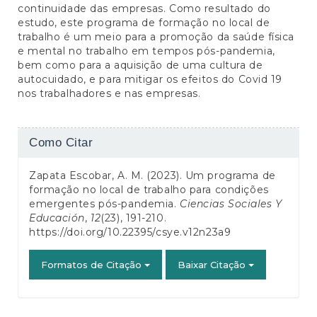
continuidade das empresas. Como resultado do
estudo, este programa de formação no local de
trabalho é um meio para a promoção da saúde física
e mental no trabalho em tempos pós-pandemia,
bem como para a aquisição de uma cultura de
autocuidado, e para mitigar os efeitos do Covid 19
nos trabalhadores e nas empresas.
Detalhes
Como Citar
do
Zapata Escobar, A. M. (2023). Um programa de
artigo
formação no local de trabalho para condições
emergentes pós-pandemia.
Ciencias Sociales Y
Educación
,
12
(23), 191-210.
https://doi.org/10.22395/csye.v12n23a9
Formatos de Citação
Baixar Citação