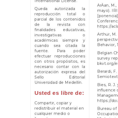
International License
.
ArÄan, M., 
Queda autorizada la
mayo). IRI
reproducción total o
[ponencia
parcial de los contenidos
Conference
de la revista con
https://ac
finalidades educativas,
Arthur, M.
investigativas o
perspectiv
académicas siempre y
Behavior, 
cuando sea citada la
fuente. Para poder
Belgian Ch
efectuar reproducciones
survey rep
con otros propósitos, es
bkvt.org/
necesario contar con la
Berardi, F
autorización expresa del
Semiotext(
Sello Editorial
Universidad de Medellín.
Bies, R. J.
influence 
Usted es libre de:
Management
https://do
Compartir, copiar y
redistribuir el material en
Bureau of L
cualquier medio o
Occupation