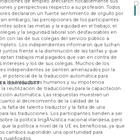
condiciones de empleo afectaron notablemente sus
ones y perspectivas respecto a su profesión. Todos
tores declararon un fuerte sentimiento de orgullo por
; sin embargo, las percepciones de los participantes
ntes sobre las metas y la equidad en el trabajo, el
colegas y la seguridad laboral son desfavorables en
n con las de sus colegas del servicio público a
mpleto. Los independientes informaron que luchan
r juntos frente a la disminución de las tarifas y que
ceptan trabajos mal pagados que van en contra de
s intereses y los de sus colegas. Muchos de los
tes independientes se sienten amenazados por la
, el potencial de la traducción automática para
r a los traductores humanos y su impotencia
ats.downloads##
 la reutilización de traducciones para la capacitación
ucción automática. Las respuestas muestran un
uanto al decrecimiento de la calidad de la
 la falta de talento traductor y la falta de una
para las traducciones. Los participantes tienden a ser
sobre la política lingÃ¼ística nacional irlandesa, pero
 que la política a nivel de la UE es beneficiosa, ya que
mos cambios supondrán una oportunidad para
s cualificados.