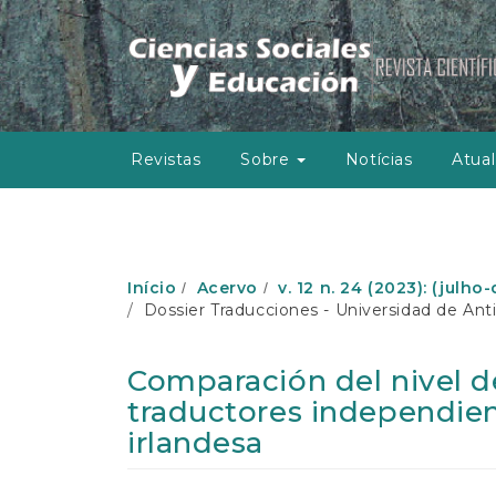
N
a
v
e
g
a
ç
Revistas
Sobre
Notícias
Atual
ã
o
P
r
i
n
Início
Acervo
v. 12 n. 24 (2023): (julh
c
Dossier Traducciones - Universidad de Ant
i
p
a
Comparación del nivel de
l
traductores independien
C
o
irlandesa
n
t