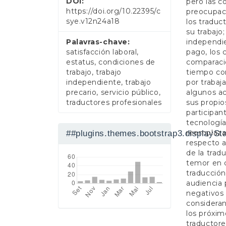
DOI:
pero las 
a
https://doi.org/10.22395/c
preocupaci
l
sye.v12n24a18
los traduc
su trabajo
Palavras-chave:
independie
satisfacción laboral,
pago, los 
estatus, condiciones de
comparació
trabajo, trabajo
tiempo co
independiente, trabajo
por trabaja
precario, servicio público,
algunos a
traductores profesionales
sus propio
participan
tecnología
reemplaza
##plugins.themes.bootstrap3.displaySt
respecto a
de la trad
temor en c
traducción,
audiencia 
negativos 
consideran
los próxi
traductore