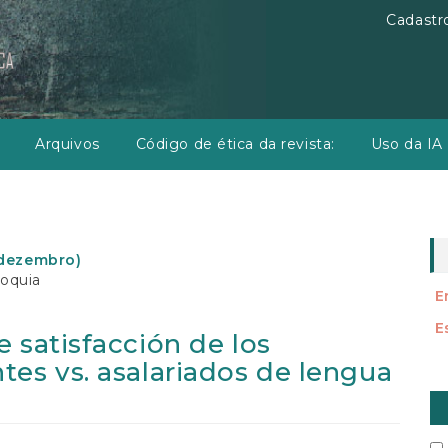
Cadastr
Arquivos
Código de ética da revista:
Uso da IA
o-dezembro)
ioquia
E
E
 satisfacción de los
tes vs. asalariados de lengua
E
S