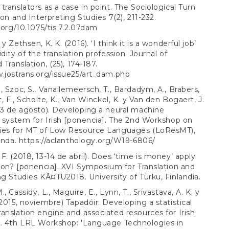
translators as a case in point. The Sociological Turn
ion and Interpreting Studies 7(2), 211-232.
i.org/10.1075/tis.7.2.07dam
y Zethsen, K. K. (2016). ‘I think it is a wonderful job’
dity of the translation profession. Journal of
 Translation, (25), 174-187.
.jostrans.org/issue25/art_dam.php
, Szoc, S., Vanallemeersch, T., Bardadym, A., Brabers,
t, F., Scholte, K., Van Winckel, K. y Van den Bogaert, J.
23 de agosto). Developing a neural machine
n system for Irish [ponencia]. The 2nd Workshop on
ies for MT of Low Resource Languages (LoResMT),
landa.
https://aclanthology.org/W19-6806/
F. (2018, 13-14 de abril). Does ‘time is money’ apply
tion? [ponencia]. XVI Symposium for Translation and
ng Studies KÃ¤TU2018. University of Turku, Finlandia.
, Cassidy, L., Maguire, E., Lynn, T., Srivastava, A. K. y
(2015, noviembre) Tapadóir: Developing a statistical
anslation engine and associated resources for Irish
]. 4th LRL Workshop: 'Language Technologies in