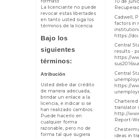
formato
10 de juni
La licenciante no puede
Recupera
revocar estas libertades
Cadwell, P.
en tanto usted siga los
factors in
términos de la licencia
institution
https://do
Bajo los
Central St
siguientes
results - pa
https://w
términos:
sus2016su
Central St
Atribución
unemploym
Usted debe dar crédito
https://ww
de manera adecuada,
unemploy
brindar un enlace a la
Chartered 
licencia, e indicar si se
translator
han realizado cambios.
http://www
Puede hacerlo en
Report-We
cualquier forma
razonable, pero no de
Chesterman
forma tal que sugiera
ideas in t