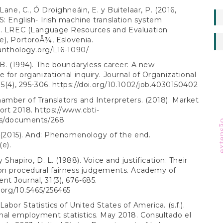
Lane, C., Ó Droighneáin, E. y Buitelaar, P. (2016,
S: English- Irish machine translation system
]. LREC (Language Resources and Evaluation
), PortoroÅ¾, Eslovenia.
lanthology.org/L16-1090/
 B. (1994). The boundaryless career: A new
e for organizational inquiry. Journal of Organizational
15(4), 295-306.
https://doi.org/10.1002/job.4030150402
amber of Translators and Interpreters. (2018). Market
ort 2018.
https://www.cbti-
es/documents/268
exte
. (2015). And: Phenomenology of the end.
e).
 y Shapiro, D. L. (1988). Voice and justification: Their
on procedural fairness judgements. Academy of
 Journal, 31(3), 676-685.
i.org/10.5465/256465
abor Statistics of United States of America. (s.f.).
al employment statistics. May 2018. Consultado el