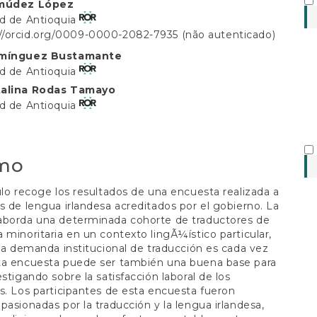
údo
rmúdez López
ad de Antioquia
://orcid.org/0009-0000-2082-7935 (não autenticado)
omínguez Bustamante
al
ad de Antioquia
talina Rodas Tamayo
ad de Antioquia
mo
ulo recoge los resultados de una encuesta realizada a
s de lengua irlandesa acreditados por el gobierno. La
aborda una determinada cohorte de traductores de
 minoritaria en un contexto lingÃ¼ístico particular,
 la demanda institucional de traducción es cada vez
ta encuesta puede ser también una buena base para
estigando sobre la satisfacción laboral de los
s. Los participantes de esta encuesta fueron
pasionadas por la traducción y la lengua irlandesa,