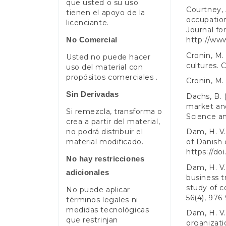
que usted o su uso
Courtney, 
tienen el apoyo de la
occupation
licenciante.
Journal for
No Comercial
http://www
Cronin, M. 
Usted no puede hacer
cultures. 
uso del material con
propósitos comerciales .
Cronin, M.
Sin Derivadas
Dachs, B. 
market an
Si remezcla, transforma o
Science a
crea a partir del material,
no podrá distribuir el
Dam, H. V.
material modificado.
of Danish 
https://do
No hay restricciones
Dam, H. V.
adicionales
business t
study of c
No puede aplicar
56(4), 976
términos legales ni
medidas tecnológicas
Dam, H. V.,
que restrinjan
organizati