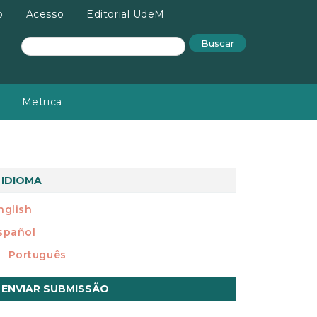
o
Acesso
Editorial UdeM
Buscar
Metrica
IDIOMA
nglish
spañol
Português
nviar
ENVIAR SUBMISSÃO
ubmissão