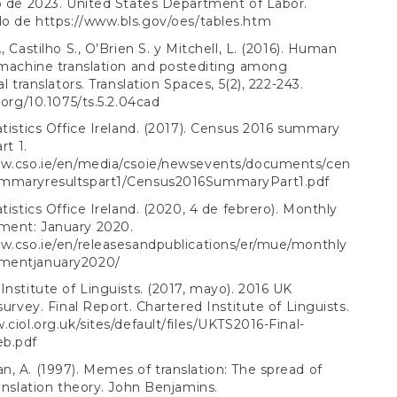
o de 2023. United States Department of Labor.
do de
https://www.bls.gov/oes/tables.htm
, Castilho S., O’Brien S. y Mitchell, L. (2016). Human
 machine translation and postediting among
al translators. Translation Spaces, 5(2), 222-243.
i.org/10.1075/ts.5.2.04cad
atistics Office Ireland. (2017). Census 2016 summary
rt 1.
ww.cso.ie/en/media/csoie/newsevents/documents/cen
mmaryresultspart1/Census2016SummaryPart1.pdf
atistics Office Ireland. (2020, 4 de febrero). Monthly
ent: January 2020.
w.cso.ie/en/releasesandpublications/er/mue/monthly
mentjanuary2020/
Institute of Linguists. (2017, mayo). 2016 UK
 survey. Final Report. Chartered Institute of Linguists.
.ciol.org.uk/sites/default/files/UKTS2016-Final-
b.pdf
, A. (1997). Memes of translation: The spread of
ranslation theory. John Benjamins.