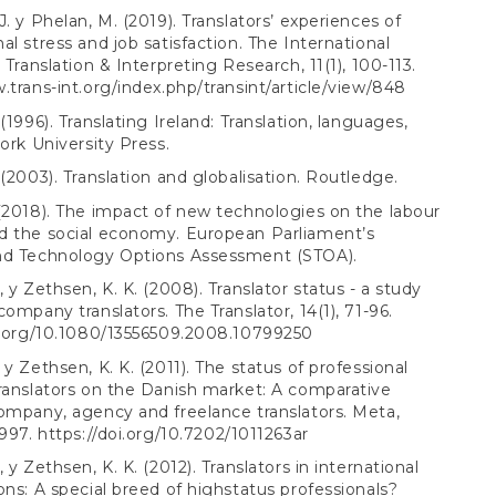
J. y Phelan, M. (2019). Translators’ experiences of
al stress and job satisfaction. The International
 Translation & Interpreting Research, 11(1), 100-113.
.trans-int.org/index.php/transint/article/view/848
(1996). Translating Ireland: Translation, languages,
Cork University Press.
 (2003). Translation and globalisation. Routledge.
(2018). The impact of new technologies on the labour
d the social economy. European Parliament’s
nd Technology Options Assessment (STOA).
, y Zethsen, K. K. (2008). Translator status - a study
company translators. The Translator, 14(1), 71-96.
i.org/10.1080/13556509.2008.10799250
 y Zethsen, K. K. (2011). The status of professional
ranslators on the Danish market: A comparative
ompany, agency and freelance translators. Meta,
-997.
https://doi.org/10.7202/1011263ar
 y Zethsen, K. K. (2012). Translators in international
ons: A special breed of highstatus professionals?