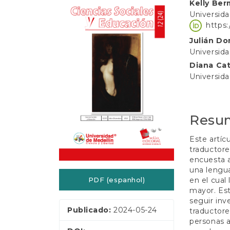
e
Barra
Conte
Kelly Be
ú
Universid
lateral
do
d
https
o
de
artigo
Julián D
p
artigos
princip
Universid
r
i
Diana Ca
n
Universid
c
i
p
a
Resu
l
B
Este artíc
a
traductore
r
encuesta 
r
una lengua
a
en el cual
PDF (espanhol)
L
mayor. Es
a
seguir inv
t
Publicado:
2024-05-24
traductore
e
personas a
r