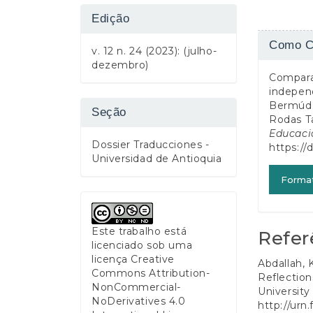
Edição
Detalh
Como C
v. 12 n. 24 (2023): (julho-
do
dezembro)
Comparac
artigo
independ
Bermúde
Seção
Rodas Ta
Educaci
Dossier Traducciones -
https://
Universidad de Antioquia
Forma
Este trabalho está
Refer
licenciado sob uma
licença
Creative
Abdallah, 
Commons Attribution-
Reflection
NonCommercial-
University
NoDerivatives 4.0
http://urn