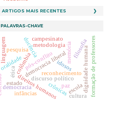
ARTIGOS MAIS RECENTES
PALAVRAS-CHAVE
campesinato
formação de professores
docência
linguagem
filosofia
memória
metodologia
dignidade humana
pesquisa
democracia liberal
pós-conflito
colômbia
oralidade
idosos
ética
reconhecimento
direitos humanos
nsão
discurso político
estado
crônicas
escola
paz
democracia
infâncias
cultura