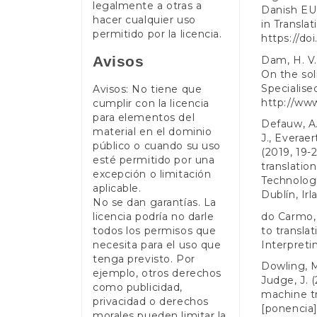
legalmente a otras a
Danish EU 
hacer cualquier uso
in Translat
permitido por la licencia.
https://do
Avisos
Dam, H. V. 
On the soli
Specialised
Avisos: No tiene que
http://www
cumplir con la licencia
para elementos del
Defauw, A.
material en el dominio
J., Everaer
público o cuando su uso
(2019, 19-
esté permitido por una
translatio
excepción o limitación
Technolog
aplicable.
Dublín, Ir
No se dan garantías. La
licencia podría no darle
do Carmo, 
todos los permisos que
to transla
necesita para el uso que
Interpreti
tenga previsto. Por
Dowling, M.
ejemplo, otros derechos
Judge, J. 
como publicidad,
machine tr
privacidad o derechos
[ponencia
morales pueden limitar la