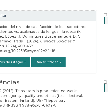
es
itar
ión del nivel de satisfacción de los traductores
ientes vs. asalariados de lengua irlandesa (K.
z López, J. Domínguez Bustamante, & D. C.
mayo, Trads.). (2024).
Ciencias Sociales Y
ón
,
12
(24), 409-438.
doi.org/10.22395/csye.v12n24a18
tos de Citação
Baixar Citação
ências
K. (2012). Translators in production networks.
s on agency, quality and ethics [tesis doctoral,
 of Eastern Finland]. UEF//Repository.
.fi/URN:ISBN:978-952-61-0609-0