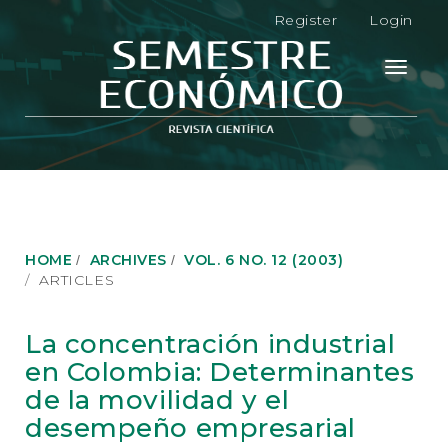
M
Register
Login
a
i
n
Toggle
N
navigati
a
v
i
g
a
t
i
o
HOME
ARCHIVES
VOL. 6 NO. 12 (2003)
n
ARTICLES
M
a
i
La concentración industrial
n
en Colombia: Determinantes
C
o
de la movilidad y el
n
desempeño empresarial
t