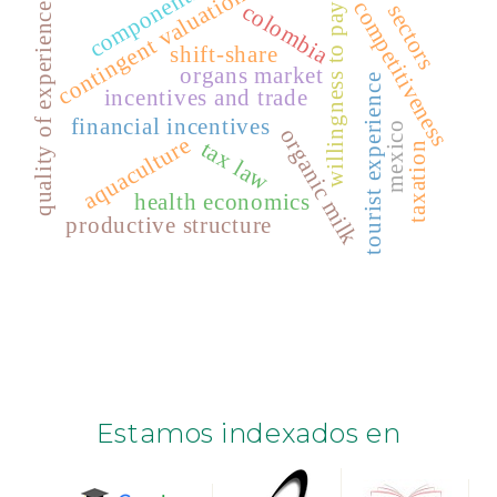
components
contingent valuation
competitiveness
colombia
sectors
willingness to pay
quality of experience
shift-share
organs market
tourist experience
incentives and trade
financial incentives
mexico
organic milk
aquaculture
tax law
taxation
health economics
productive structure
Estamos indexados en