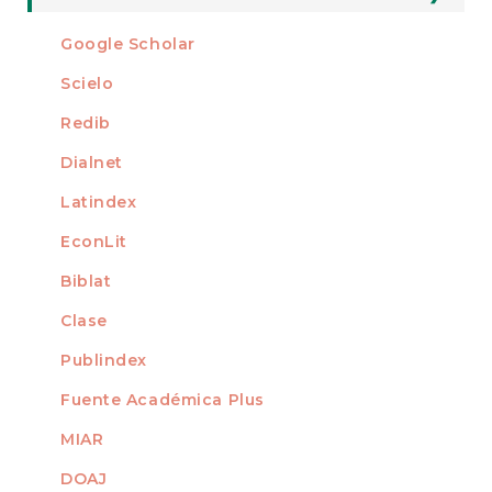
For Readers
Google Scholar
INDEXED AT
For Authors
Scielo
For Librarians
Redib
Dialnet
Latindex
EconLit
Biblat
Clase
Publindex
Fuente Académica Plus
MIAR
DOAJ