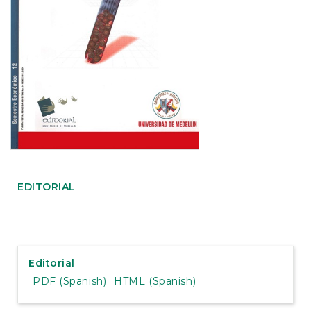
e
n
t
S
i
d
e
b
a
r
EDITORIAL
Editorial
PDF (Spanish)
HTML (Spanish)