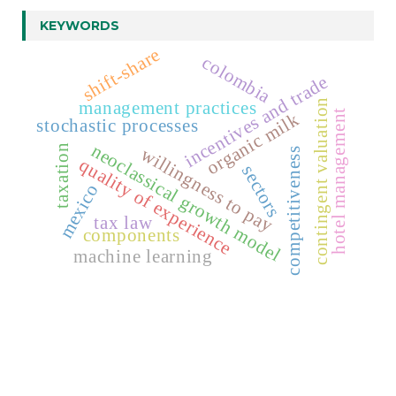
KEYWORDS
shift-share
colombia
incentives and trade
contingent valuation
management practices
hotel management
organic milk
stochastic processes
neoclassical growth model
taxation
willingness to pay
competitiveness
quality of experience
sectors
mexico
tax law
components
machine learning