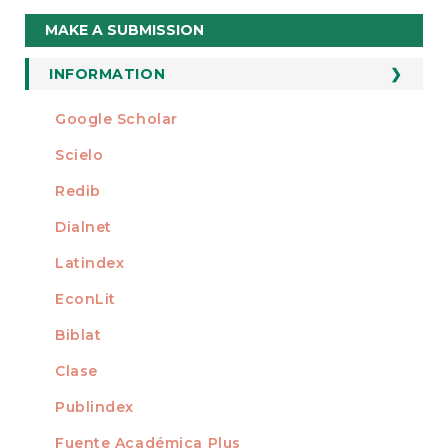
Make
MAKE A SUBMISSION
a
Submission
INFORMATION
For Readers
Google Scholar
INDEXED AT
For Authors
Scielo
For Librarians
Redib
Dialnet
Latindex
EconLit
Biblat
Clase
Publindex
Fuente Académica Plus