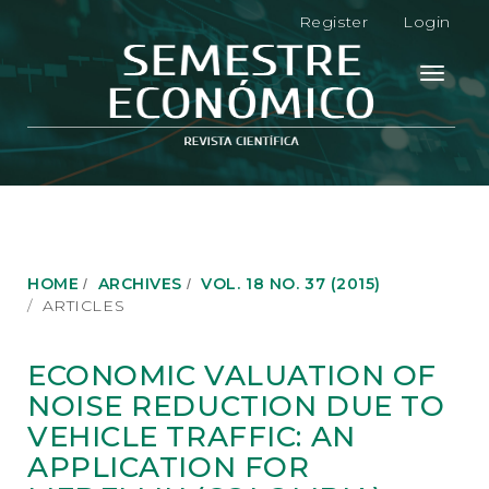
M
Register
Login
a
i
n
Toggle
N
navigati
a
v
i
g
a
t
i
o
HOME
ARCHIVES
VOL. 18 NO. 37 (2015)
n
ARTICLES
M
a
i
ECONOMIC VALUATION OF
n
NOISE REDUCTION DUE TO
C
o
VEHICLE TRAFFIC: AN
n
APPLICATION FOR
t