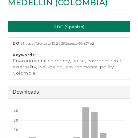
MEDELLIN (COLOMBIA)
e
n
t
Article
S
i
PDF (Spanish)
Sidebar
d
e
b
DOI:
https://doi.org/10.22395/seec.v18n37a2
a
Keywords:
r
Environmental economy, noise, environmental
externality, well-being, environmental policy,
Colombia
Downloads