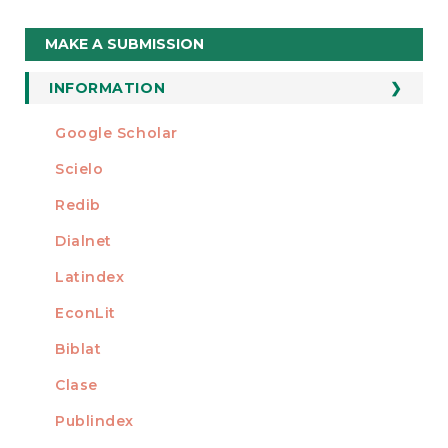
Make
MAKE A SUBMISSION
a
Submission
INFORMATION
For Readers
Google Scholar
INDEXED AT
For Authors
Scielo
For Librarians
Redib
Dialnet
Latindex
EconLit
Biblat
Clase
Publindex