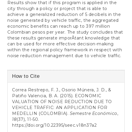
Results show that if this program is applied in the
city through a policy or project that is able to
achieve a generalized reduction of 5 decibels in the
noise generated by vehicle traffic, the aggregated
economic benefits can reach up to 397 million
Colombian pesos per year. The study concludes that
these results generate imporÂ­tant knowledge that
can be used for more effective decision-making
within the regional policy framework in respect with
noise reduction management due to vehicle traffic.
Article
How to Cite
Details
Correa Restrepo, F. J., Osorio Múnera, J. D., &
Patiño Valencia, B. A. (2015). ECONOMIC
VALUATION OF NOISE REDUCTION DUE TO
VEHICLE TRAFFIC: AN APPLICATION FOR
MEDELLIN (COLOMBIA).
Semestre Económico
,
18
(37), 11-50.
https://doi.org/10.22395/seec.v18n37a2