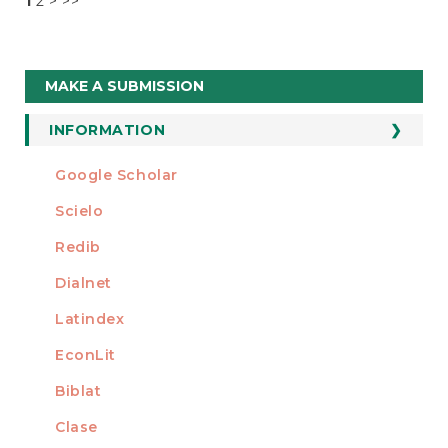
1
2
>
>>
Make
MAKE A SUBMISSION
a
Submission
INFORMATION
For Readers
Google Scholar
INDEXED AT
For Authors
Scielo
For Librarians
Redib
Dialnet
Latindex
EconLit
Biblat
Clase