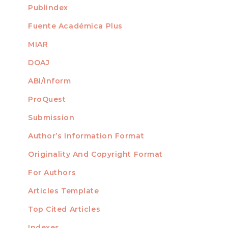
Publindex
Fuente Académica Plus
MIAR
DOAJ
ABI/Inform
ProQuest
Submission
AUTHORS
Author’s Information Format
Originality And Copyright Format
For Authors
Articles Template
Top Cited Articles
STATISTICS
Indexes