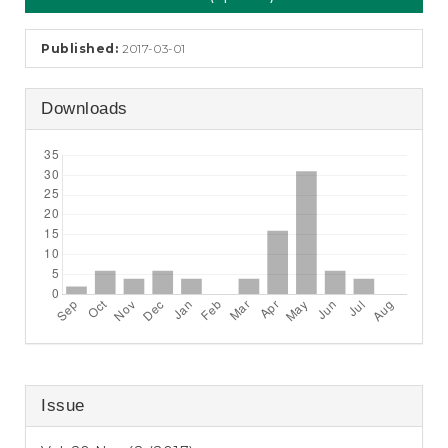
Sidebar
e
n
t
Published:
2017-03-01
S
i
d
Downloads
e
b
a
r
Issue