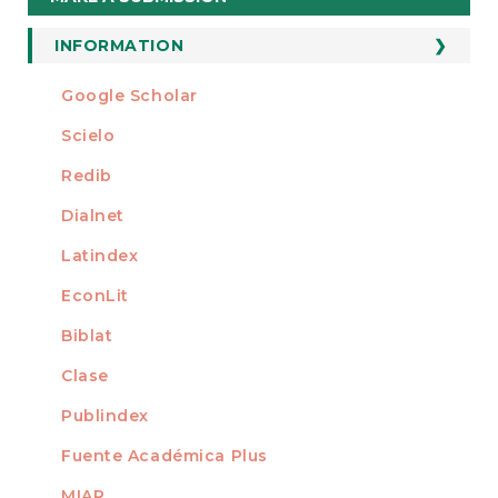
a
Submission
INFORMATION
For Readers
Google Scholar
INDEXED AT
For Authors
Scielo
For Librarians
Redib
Dialnet
Latindex
EconLit
Biblat
Clase
Publindex
Fuente Académica Plus
MIAR