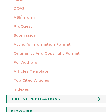
DOAJ
ABI/Inform
ProQuest
Submission
AUTHORS
Author’s Information Format
Originality And Copyright Format
For Authors
Articles Template
Top Cited Articles
STATISTICS
Indexes
LATEST PUBLICATIONS
KEYWORDS