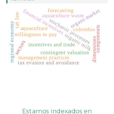
forecasting
organs market
financial incentives
tax law
aquaculture waste
stochastic processes
regional economy
components
aquaculture
colombia
willingness to pay
organic milk
dimensions
sectors
incentives and trade
contingent valuation
management practices
tax evasion and avoidance
Estamos indexados en