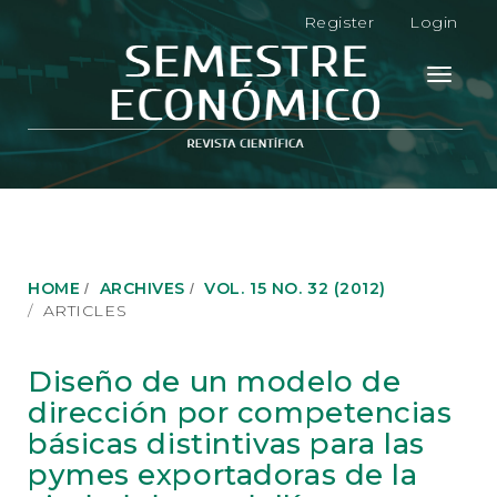
M
Register
Login
a
i
n
Toggle
N
navigati
a
v
i
g
a
t
i
o
HOME
ARCHIVES
VOL. 15 NO. 32 (2012)
n
ARTICLES
M
a
i
Diseño de un modelo de
n
dirección por competencias
C
o
básicas distintivas para las
n
pymes exportadoras de la
t