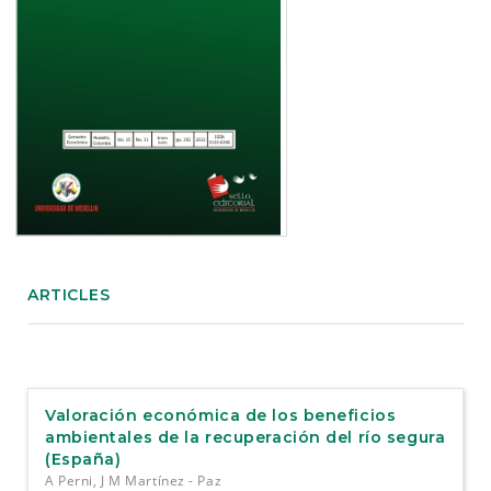
e
n
t
S
i
d
e
b
a
r
ARTICLES
Valoración económica de los beneficios
ambientales de la recuperación del río segura
(España)
A Perni, J M Martínez - Paz