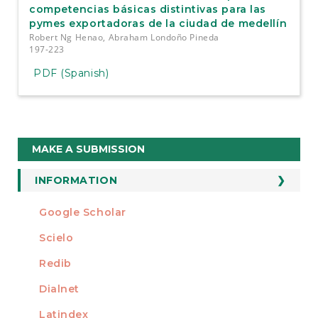
competencias básicas distintivas para las
pymes exportadoras de la ciudad de medellín
Robert Ng Henao, Abraham Londoño Pineda
197-223
PDF (Spanish)
Make
MAKE A SUBMISSION
a
Submission
INFORMATION
For Readers
Google Scholar
INDEXED AT
For Authors
Scielo
For Librarians
Redib
Dialnet
Latindex