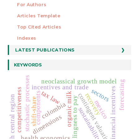
For Authors
Articles Template
Top Cited Articles
STATISTICS
Indexes
LATEST PUBLICATIONS
KEYWORDS
stochastic processes
neoclassical growth model
forecasting
incentives and trade
financial incentives
sectors
competitiveness
tax law
components
organic milk
recovery
contingent valuation
north central region
willingness to pay
shift-share
mexico
colombia
sustainability
dimensions
health economics