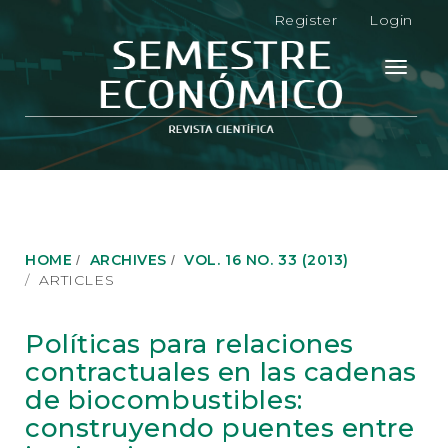
M
Register
Login
a
i
n
Toggle
N
navigati
a
v
i
g
a
t
i
o
HOME
ARCHIVES
VOL. 16 NO. 33 (2013)
n
ARTICLES
M
a
i
Políticas para relaciones
n
contractuales en las cadenas
C
o
de biocombustibles:
n
construyendo puentes entre
t