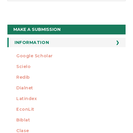
Make
MAKE A SUBMISSION
a
Submission
INFORMATION
For Readers
Google Scholar
INDEXED AT
For Authors
Scielo
For Librarians
Redib
Dialnet
Latindex
EconLit
Biblat
Clase