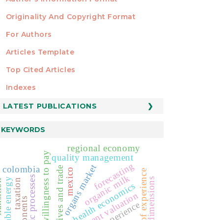
Originality And Copyright Format
For Authors
Articles Template
Top Cited Articles
STATISTICS
Indexes
LATEST PUBLICATIONS
KEYWORDS
regional economy
willingness to pay
quality management
forecasting
organs market
colombia
incentives and trade
mexico
quality of experience
organic milk
stochastic processes
dimensions
renewable energy
taxation
ition
health economics
contingent valuation