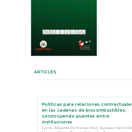
e
n
t
S
i
d
e
b
a
r
ARTICLES
Políticas para relaciones contractuale
en las cadenas de biocombustibles:
construyendo puentes entre
instituciones
Carlos Eduardo De Freitas Vian, Gustavo Inácio D