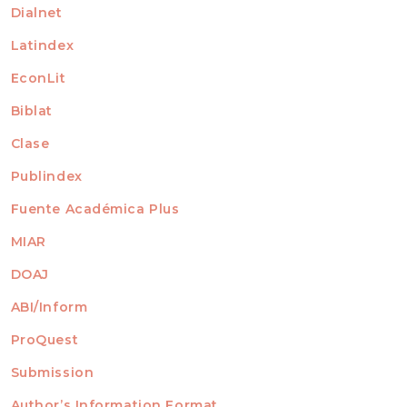
Dialnet
Latindex
EconLit
Biblat
Clase
Publindex
Fuente Académica Plus
MIAR
DOAJ
ABI/Inform
ProQuest
Submission
AUTHORS
Author’s Information Format