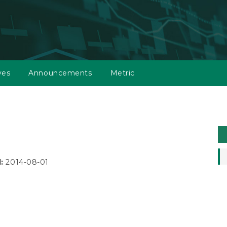
ves
Announcements
Metric
M
a
S
d:
2014-08-01