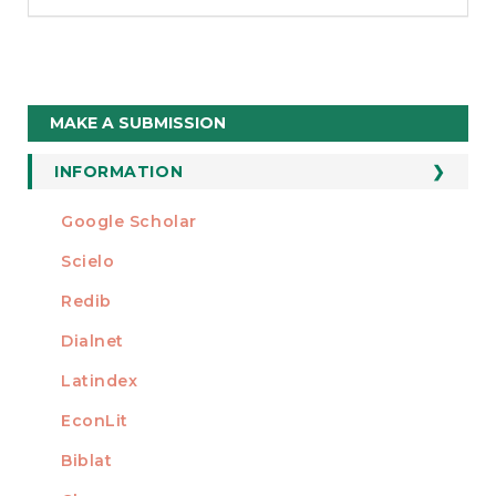
Make
MAKE A SUBMISSION
a
Submission
INFORMATION
For Readers
Google Scholar
INDEXED AT
For Authors
Scielo
For Librarians
Redib
Dialnet
Latindex
EconLit
Biblat