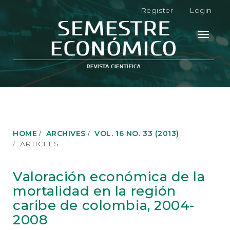
M
Register
Login
a
i
n
Toggle
N
navigati
a
v
i
g
a
t
i
o
HOME
ARCHIVES
VOL. 16 NO. 33 (2013)
n
ARTICLES
M
a
i
Valoración económica de la
n
mortalidad en la región
C
o
caribe de colombia, 2004-
n
2008
t