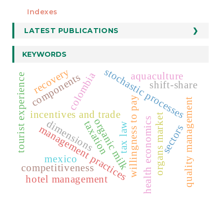
Indexes
LATEST PUBLICATIONS
KEYWORDS
stochastic processes
recovery
aquaculture
colombia
components
tourist experience
shift-share
willingness to pay
quality management
incentives and trade
organs market
health economics
organic milk
dimensions
taxation
tax law
sectors
management practices
mexico
competitiveness
hotel management