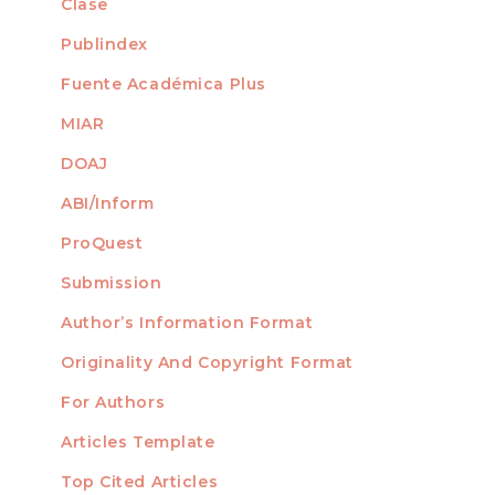
Clase
Publindex
Fuente Académica Plus
MIAR
DOAJ
ABI/Inform
ProQuest
Submission
AUTHORS
Author’s Information Format
Originality And Copyright Format
For Authors
Articles Template
Top Cited Articles
STATISTICS