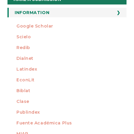
a
Submission
INFORMATION
For Readers
Google Scholar
INDEXED AT
For Authors
Scielo
For Librarians
Redib
Dialnet
Latindex
EconLit
Biblat
Clase
Publindex
Fuente Académica Plus
MIAR