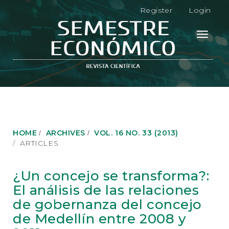
M
Register
Login
a
i
n
Toggle
N
navigati
a
v
i
g
a
t
i
o
HOME
ARCHIVES
VOL. 16 NO. 33 (2013)
n
ARTICLES
M
a
i
¿Un concejo se transforma?:
n
El análisis de las relaciones
C
o
de gobernanza del concejo
n
de Medellín entre 2008 y
t