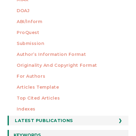
DOAJ
ABI/Inform
ProQuest
Submission
AUTHORS
Author’s Information Format
Originality And Copyright Format
For Authors
Articles Template
Top Cited Articles
STATISTICS
Indexes
LATEST PUBLICATIONS
KEYWORDS