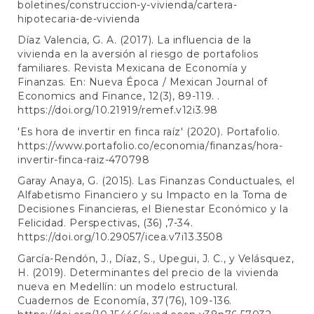
boletines/construccion-y-vivienda/cartera-
hipotecaria-de-vivienda
Díaz Valencia, G. A. (2017). La influencia de la
vivienda en la aversión al riesgo de portafolios
familiares. Revista Mexicana de Economía y
Finanzas. En: Nueva Época / Mexican Journal of
Economics and Finance, 12(3), 89-119. .
https://doi.org/10.21919/remef.v12i3.98
'Es hora de invertir en finca raíz' (2020). Portafolio.
https://www.portafolio.co/economia/finanzas/hora-
invertir-finca-raiz-470798
Garay Anaya, G. (2015). Las Finanzas Conductuales, el
Alfabetismo Financiero y su Impacto en la Toma de
Decisiones Financieras, el Bienestar Económico y la
Felicidad. Perspectivas, (36) ,7-34.
https://doi.org/10.29057/icea.v7i13.3508
García-Rendón, J., Díaz, S., Upegui, J. C., y Velásquez,
H. (2019). Determinantes del precio de la vivienda
nueva en Medellín: un modelo estructural.
Cuadernos de Economía, 37(76), 109-136.