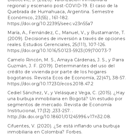
regional y escenario post-COVID-19. El caso de la
Quebrada de Humahuaca, Argentina. Semestre
Económico, 23(55) , 161-182.
https://doi.org/10.22395/seec.v23n55a7
María, A., Fernández, C., Manuel, V., y Bustamante, T.
(2009). Decisiones de inversión a través de opciones
reales. Estudios Gerenciales, 25(111), 107-126.
https://doi.org/10.1016/S0123-5923(09)70073-7
Camelo Rincón, M. S., Amaya Cárdenas, J. S., y Parra
Guzmán, J. F. (2019). Determinantes del uso del
crédito de vivienda por parte de los hogares
bogotanos. Revista Ecos de Economía, 22(47), 38-57.
https://doi.org/10.17230/ecos.2018.47.2
Cediel Sánchez, V., y Velásquez Vega, C. (2015). ¿Hay
una burbuja inmobiliaria en Bogotá? Un estudio por
segmentos de mercado. Revista de Economía
Institucional, 17(32) ,233-257. .
http://dx.doi.org/10.18601/01245996.v17n32.08
.
Cifuentes, V. (2020). ¿Se está inflando una burbuja
inmobiliaria en Colombia? Forbes.