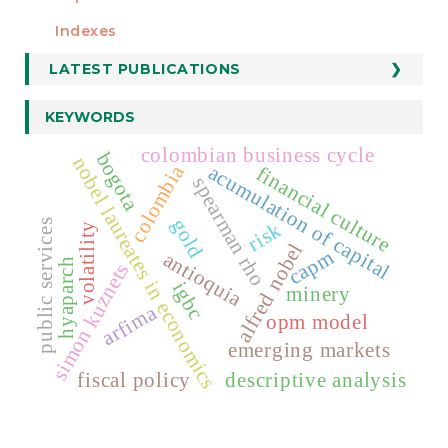
Indexes
LATEST PUBLICATIONS
KEYWORDS
colombian business cycle
bogota
nobel laureates in economics
colombia
acumulation of capital
financial culture
spearman rho
gold
public services
risk
volatility
alfred nobel
capm
antioquia
hyaparch
simon kuznets
igbc
minery
arfima
opm model
emerging markets
fiscal policy
descriptive analysis