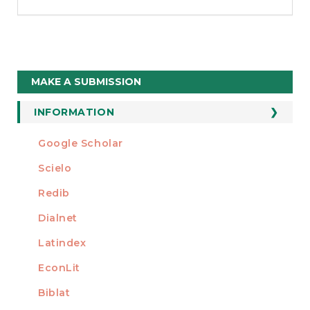
Make
MAKE A SUBMISSION
a
Submission
INFORMATION
For Readers
Google Scholar
INDEXED AT
For Authors
Scielo
For Librarians
Redib
Dialnet
Latindex
EconLit
Biblat