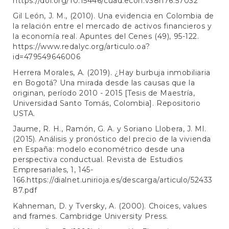
https://doi.org/10.15446/cuad.econ.v38n76.57032
Gil León, J. M., (2010). Una evidencia en Colombia de
la relación entre el mercado de activos financieros y
la economía real. Apuntes del Cenes (49), 95-122.
https://www.redalyc.org/articulo.oa?
id=479549646006
Herrera Morales, A. (2019). ¿Hay burbuja inmobiliaria
en Bogotá? Una mirada desde las causas que la
originan, período 2010 - 2015 [Tesis de Maestría,
Universidad Santo Tomás, Colombia]. Repositorio
USTA.
Jaume, R. H., Ramón, G. A. y Soriano Llobera, J. Ml.
(2015). Análisis y pronóstico del precio de la vivienda
en España: modelo econométrico desde una
perspectiva conductual. Revista de Estudios
Empresariales, 1, 145-
166.
https://dialnet.unirioja.es/descarga/articulo/52433
87.pdf
Kahneman, D. y Tversky, A. (2000). Choices, values
and frames. Cambridge University Press.