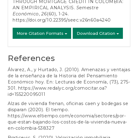
THROUGH MORTGAGE CREDIT IN COLOMBIA:
AN EMPIRICAL ANALYSIS.
Semestre
Económico
,
26
(60), 1-24.
https://doi.org/10.22395/seec.v26n60a4240
More Citation Formats
Download Citation
References
Álvarez, A., y Hurtado, J. (2010). Amenazas y ventajas
de la enseñanza de la Historia del Pensamiento
Económico hoy. En: Lecturas de Economía, (73), 275-
301.
https://www.redalyc.org/comocitar.oa?
id=155220095011
Alzas de vivienda frenan, oficinas caen y bodegas se
disparan (2020). El tiempo.
https://www.eltiempo.com/economia/sectores/por-
que-estan-bajando-los-costos-de-la-vivienda-nueva-
en-colombia-538327
Braticevic, S. (2020). Valorización inmobiliaria