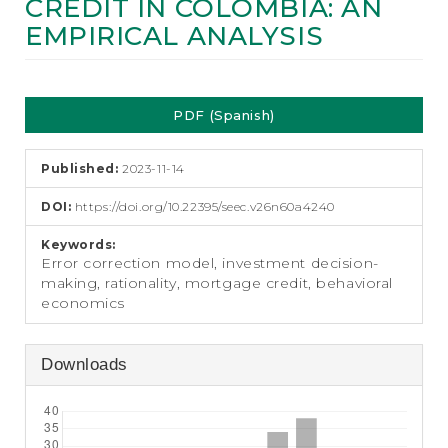
CREDIT IN COLOMBIA: AN
e
n
EMPIRICAL ANALYSIS
t
S
i
Article
d
PDF (Spanish)
Sidebar
e
b
a
Published:
2023-11-14
r
DOI:
https://doi.org/10.22395/seec.v26n60a4240
Keywords:
Error correction model, investment decision-
making, rationality, mortgage credit, behavioral
economics
Downloads