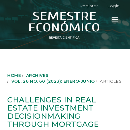
M
Register
Login
a
i
n
Toggle
N
navigati
a
v
i
g
a
t
i
o
HOME
ARCHIVES
n
VOL. 26 NO. 60 (2023): ENERO-JUNIO
ARTICLES
M
a
i
CHALLENGES IN REAL
n
ESTATE INVESTMENT
C
o
DECISIONMAKING
n
THROUGH MORTGAGE
t