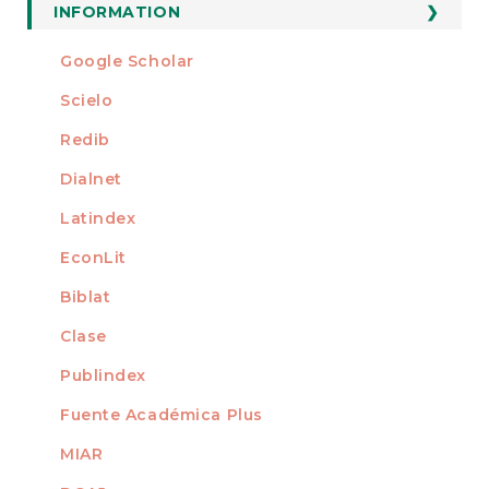
Submission
INFORMATION
For Readers
Google Scholar
INDEXED AT
For Authors
Scielo
For Librarians
Redib
Dialnet
Latindex
EconLit
Biblat
Clase
Publindex
Fuente Académica Plus
MIAR