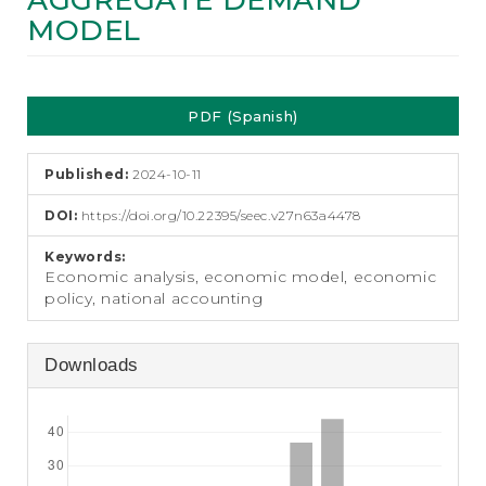
AGGREGATE DEMAND
e
MODEL
n
t
S
Article
i
d
PDF (Spanish)
Sidebar
e
b
a
Published:
2024-10-11
r
DOI:
https://doi.org/10.22395/seec.v27n63a4478
Keywords:
Economic analysis, economic model, economic
policy, national accounting
Downloads