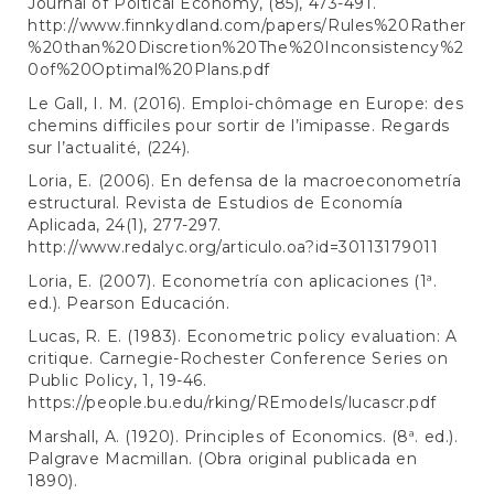
Journal of Poltical Economy, (85), 473-491.
http://www.finnkydland.com/papers/Rules%20Rather
%20than%20Discretion%20The%20Inconsistency%2
0of%20Optimal%20Plans.pdf
Le Gall, I. M. (2016). Emploi-chômage en Europe: des
chemins difficiles pour sortir de l’imipasse. Regards
sur l’actualité, (224).
Loria, E. (2006). En defensa de la macroeconometría
estructural. Revista de Estudios de Economía
Aplicada, 24(1), 277-297.
http://www.redalyc.org/articulo.oa?id=30113179011
Loria, E. (2007). Econometría con aplicaciones (1ª.
ed.). Pearson Educación.
Lucas, R. E. (1983). Econometric policy evaluation: A
critique. Carnegie-Rochester Conference Series on
Public Policy, 1, 19-46.
https://people.bu.edu/rking/REmodels/lucascr.pdf
Marshall, A. (1920). Principles of Economics. (8ª. ed.).
Palgrave Macmillan. (Obra original publicada en
1890).