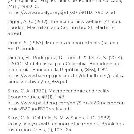
(A. I. Aplicada, Ed.). Estudios de Economía Aplicada,
24(1), 299-310.
https://www.redalyc.org/pdf/301/30113179012.pdf
Pigou, A. C. (1932). The economics welfare (4ª. ed.).
London: Macmillan and Co, Limited St. Martin´s
Street.
Pulido, S. (1987). Modelos econométricos (1a. ed.).
Ed. Pirámide.
Rincón, H., Rodríguez, D., Toro, J., & Téllez, S. (2014).
FISCO: Modelo fiscal para Colombia. Borradores de
economía. Banco de la República, (855), 1-82.
https://www.banrep.gov.co/sites/default/files/publica
ciones/archivos/be_855.pdf
Sims, C. A. (1980). Macroeconomic and reality.
Econometrica, 48(1), 1-48.
https://www.pauldeng.com/pdf/Sims%20macroecon
omics%20and%20reality.pdf
Sims, C. A., Goldfeld, S. M. & Sachs, J. D. (1982).
Policy analysis with econometric models. Brookings
Institution Press, (1), 107-164.