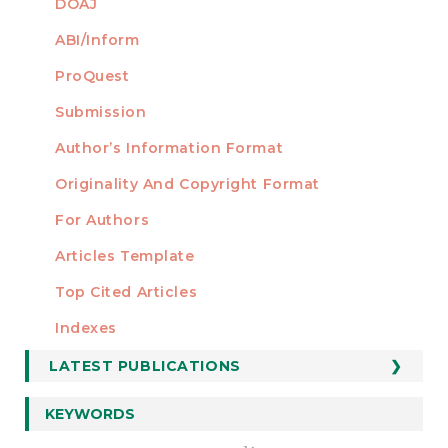
DOAJ
ABI/Inform
ProQuest
Submission
AUTHORS
Author’s Information Format
Originality And Copyright Format
For Authors
Articles Template
Top Cited Articles
STATISTICS
Indexes
LATEST PUBLICATIONS
KEYWORDS