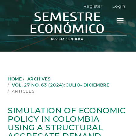
M
Register
Login
a
i
n
Toggle
N
navigati
a
v
i
g
a
t
i
o
HOME
ARCHIVES
n
VOL. 27 NO. 63 (2024): JULIO- DICIEMBRE
M
ARTICLES
a
i
n
SIMULATION OF ECONOMIC
C
POLICY IN COLOMBIA
o
n
USING A STRUCTURAL
t