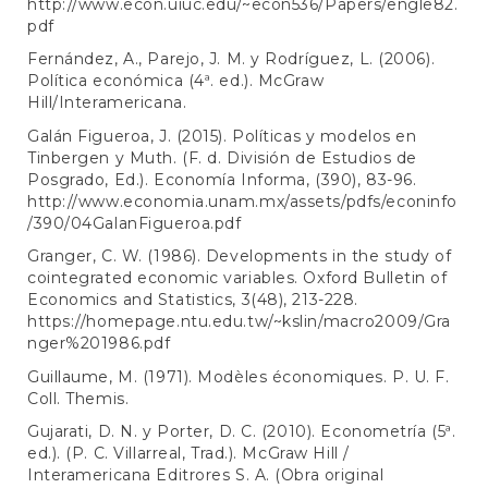
http://www.econ.uiuc.edu/~econ536/Papers/engle82.
pdf
Fernández, A., Parejo, J. M. y Rodríguez, L. (2006).
Política económica (4ª. ed.). McGraw
Hill/Interamericana.
Galán Figueroa, J. (2015). Políticas y modelos en
Tinbergen y Muth. (F. d. División de Estudios de
Posgrado, Ed.). Economía Informa, (390), 83-96.
http://www.economia.unam.mx/assets/pdfs/econinfo
/390/04GalanFigueroa.pdf
Granger, C. W. (1986). Developments in the study of
cointegrated economic variables. Oxford Bulletin of
Economics and Statistics, 3(48), 213-228.
https://homepage.ntu.edu.tw/~kslin/macro2009/Gra
nger%201986.pdf
Guillaume, M. (1971). Modèles économiques. P. U. F.
Coll. Themis.
Gujarati, D. N. y Porter, D. C. (2010). Econometría (5ª.
ed.). (P. C. Villarreal, Trad.). McGraw Hill /
Interamericana Editrores S. A. (Obra original