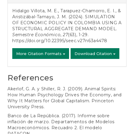
Details
Hidalgo Villota, M. E., Tarapuez-Chamorro, E. I., &
Aristizábal-Tamayo, J. M. (2024). SIMULATION
OF ECONOMIC POLICY IN COLOMBIA USING A
STRUCTURAL AGGREGATE DEMAND MODEL.
Semestre Económico
,
27
(63), 1-29.
https://doi.org/10.22395/seec.v27n63a4478
More Citation Formats
Download Citation
References
Akerlof, G. A. y Shiller, R. J. (2009). Animal Spirits:
How Human Psychology Drives the Economy, and
Why It Matters for Global Capitalism. Princeton
University Press.
Banco de La República. (2017). Informe sobre
inflación de marzo. Departamentos de Modelos
Macroeconómicos. Recuadro 2. El modelo
PATACON.