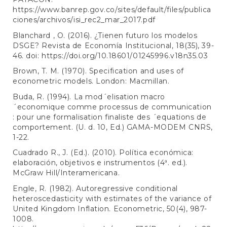
https://www.banrep.gov.co/sites/default/files/publica
ciones/archivos/isi_rec2_mar_2017.pdf
Blanchard , O. (2016). ¿Tienen futuro los modelos
DSGE? Revista de Economía Institucional, 18(35), 39-
46. doi:
https://doi.org/10.18601/01245996.v18n35.03
Brown, T. M. (1970). Specification and uses of
econometric models. London: Macmillan.
Buda, R. (1994). La mod´elisation macro
´economique comme processus de communication
: pour une formalisation finaliste des ´equations de
comportement. (U. d. 10, Ed.) GAMA-MODEM CNRS,
1-22.
Cuadrado R., J. (Ed.). (2010). Política económica:
elaboración, objetivos e instrumentos (4ª. ed.).
McGraw Hill/Interamericana.
Engle, R. (1982). Autoregressive conditional
heteroscedasticity with estimates of the variance of
United Kingdom Inflation. Econometric, 50(4), 987-
1008.