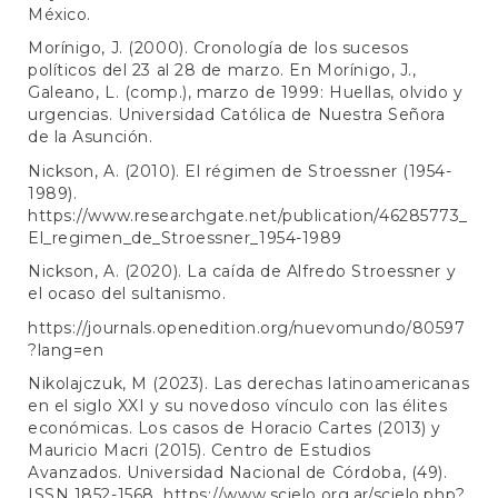
México.
Morínigo, J. (2000). Cronología de los sucesos
políticos del 23 al 28 de marzo. En Morínigo, J.,
Galeano, L. (comp.), marzo de 1999: Huellas, olvido y
urgencias. Universidad Católica de Nuestra Señora
de la Asunción.
Nickson, A. (2010). El régimen de Stroessner (1954-
1989).
https://www.researchgate.net/publication/46285773_
El_regimen_de_Stroessner_1954-1989
Nickson, A. (2020). La caída de Alfredo Stroessner y
el ocaso del sultanismo.
https://journals.openedition.org/nuevomundo/80597
?lang=en
Nikolajczuk, M (2023). Las derechas latinoamericanas
en el siglo XXI y su novedoso vínculo con las élites
económicas. Los casos de Horacio Cartes (2013) y
Mauricio Macri (2015). Centro de Estudios
Avanzados. Universidad Nacional de Córdoba, (49).
ISSN 1852-1568.
https://www.scielo.org.ar/scielo.php?