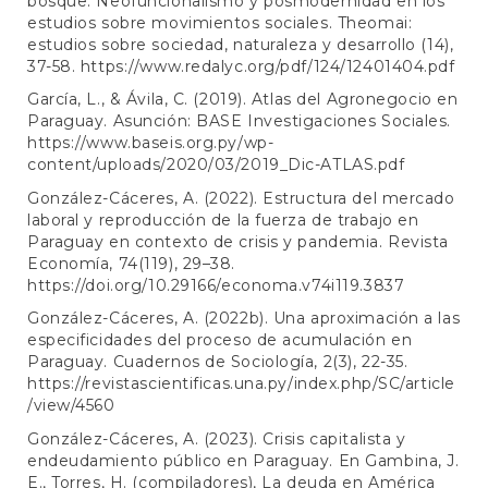
bosque. Neofuncionalismo y posmodernidad en los
estudios sobre movimientos sociales. Theomai:
estudios sobre sociedad, naturaleza y desarrollo (14),
37-58.
https://www.redalyc.org/pdf/124/12401404.pdf
García, L., & Ávila, C. (2019). Atlas del Agronegocio en
Paraguay. Asunción: BASE Investigaciones Sociales.
https://www.baseis.org.py/wp-
content/uploads/2020/03/2019_Dic-ATLAS.pdf
González-Cáceres, A. (2022). Estructura del mercado
laboral y reproducción de la fuerza de trabajo en
Paraguay en contexto de crisis y pandemia. Revista
Economía, 74(119), 29–38.
https://doi.org/10.29166/economa.v74i119.3837
González-Cáceres, A. (2022b). Una aproximación a las
especificidades del proceso de acumulación en
Paraguay. Cuadernos de Sociología, 2(3), 22-35.
https://revistascientificas.una.py/index.php/SC/article
/view/4560
González-Cáceres, A. (2023). Crisis capitalista y
endeudamiento público en Paraguay. En Gambina, J.
E., Torres, H. (compiladores), La deuda en América