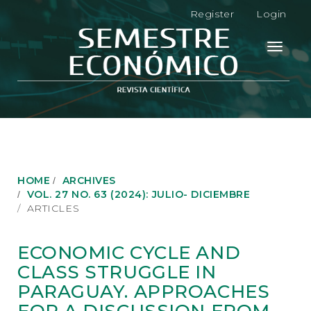
M
Register
Login
a
i
n
Toggle
N
navigati
a
v
i
g
a
t
i
o
HOME
ARCHIVES
n
VOL. 27 NO. 63 (2024): JULIO- DICIEMBRE
M
ARTICLES
a
i
n
ECONOMIC CYCLE AND
C
CLASS STRUGGLE IN
o
n
PARAGUAY. APPROACHES
t