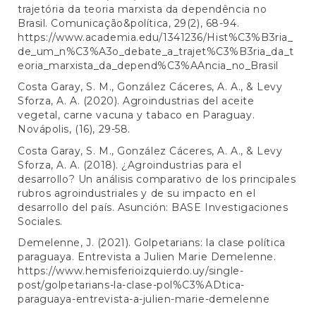
trajetória da teoria marxista da dependência no
Brasil. Comunicação&política, 29(2), 68-94.
https://www.academia.edu/1341236/Hist%C3%B3ria_
de_um_n%C3%A3o_debate_a_trajet%C3%B3ria_da_t
eoria_marxista_da_depend%C3%AAncia_no_Brasil
Costa Garay, S. M., González Cáceres, A. A., & Levy
Sforza, A. A. (2020). Agroindustrias del aceite
vegetal, carne vacuna y tabaco en Paraguay.
Novápolis, (16), 29-58.
Costa Garay, S. M., González Cáceres, A. A., & Levy
Sforza, A. A. (2018). ¿Agroindustrias para el
desarrollo? Un análisis comparativo de los principales
rubros agroindustriales y de su impacto en el
desarrollo del país. Asunción: BASE Investigaciones
Sociales.
Demelenne, J. (2021). Golpetarians: la clase política
paraguaya. Entrevista a Julien Marie Demelenne.
https://www.hemisferioizquierdo.uy/single-
post/golpetarians-la-clase-pol%C3%ADtica-
paraguaya-entrevista-a-julien-marie-demelenne