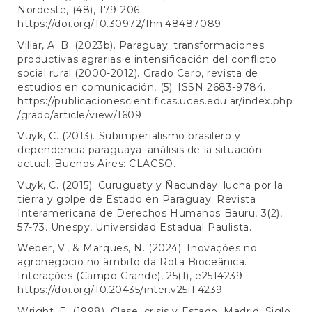
Nordeste, (48), 179-206.
https://doi.org/10.30972/fhn.48487089
Villar, A. B. (2023b). Paraguay: transformaciones
productivas agrarias e intensificación del conflicto
social rural (2000-2012). Grado Cero, revista de
estudios en comunicación, (5). ISSN 2683-9784.
https://publicacionescientificas.uces.edu.ar/index.php
/grado/article/view/1609
Vuyk, C. (2013). Subimperialismo brasilero y
dependencia paraguaya: análisis de la situación
actual. Buenos Aires: CLACSO.
Vuyk, C. (2015). Curuguaty y Ñacunday: lucha por la
tierra y golpe de Estado en Paraguay. Revista
Interamericana de Derechos Humanos Bauru, 3(2),
57-73. Unespy, Universidad Estadual Paulista.
Weber, V., & Marques, N. (2024). Inovações no
agronegócio no âmbito da Rota Bioceânica.
Interações (Campo Grande), 25(1), e2514239.
https://doi.org/10.20435/inter.v25i1.4239
Wright, E. (1998). Clase, crisis y Estado. Madrid: Siglo