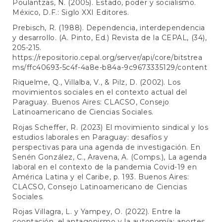
Poulantzas, N. (2005). Estado, poder y socialismo.
México, D.F.: Siglo XXI Editores.
Prebisch, R. (1988). Dependencia, interdependencia
y desarrollo. (A. Pinto, Ed.) Revista de la CEPAL, (34),
205-215.
https://repositorio.cepal.org/server/api/core/bitstrea
ms/ffc40693-5c4f-4a8e-b84a-9c9673335129/content
Riquelme, Q., Villalba, V., & Pilz, D. (2002). Los
movimientos sociales en el contexto actual del
Paraguay. Buenos Aires: CLACSO, Consejo
Latinoamericano de Ciencias Sociales.
Rojas Scheffer, R. (2023) El movimiento sindical y los
estudios laborales en Paraguay: desafíos y
perspectivas para una agenda de investigación. En
Senén González, C., Aravena, A. (Comps.), La agenda
laboral en el contexto de la pandemia Covid-19 en
América Latina y el Caribe, p. 193. Buenos Aires:
CLACSO, Consejo Latinoamericano de Ciencias
Sociales.
Rojas Villagra, L. y Yampey, O. (2022). Entre la
cooptación, el antagonismo y la autonomía: aportes