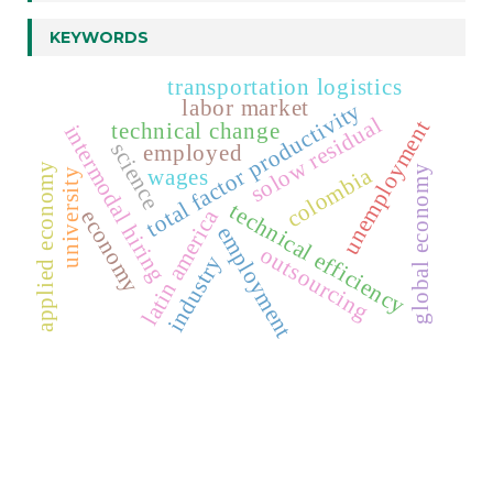
KEYWORDS
transportation logistics
labor market
total factor productivity
solow residual
unemployment
technical change
intermodal hiring
science
employed
applied economy
colombia
global economy
wages
university
technical efficiency
latin america
economy
employment
outsourcing
industry