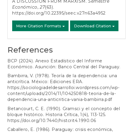
A DISCUSSION FROM MARXISM.
Semestre
Económico
,
27
(63).
https://doi.org/10.22395/seec.v27n63a4952
More Citation Formats
Download Citation
References
BCP (2024). Anexo Estadístico del Informe
Económico. Asunción: Banco Central del Paraguay.
Bambirra, V. (1978). Teoría de la dependencia: una
anticrítica. México: Ediciones ERA.
https://sociologiadeldesarrolloi.wordpress.com/wp-
content/uploads/2014/11/104250818-teoria-de-la-
dependencia-una-anticritica-vania-bambirra.pdf
Betancourt, C. E. (1990). Gramsci y el concepto del
bloque histórico. Historia Crítica, 1(4), 113-125.
https://doi.org/10.7440/histcrit4.1990.06
Caballero, E. (1986). Paraguay: crisis económica,