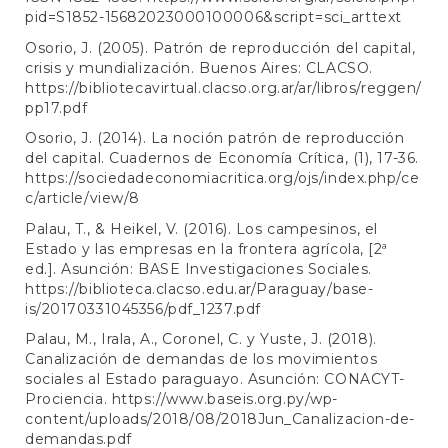
pid=S1852-15682023000100006&script=sci_arttext
Osorio, J. (2005). Patrón de reproducción del capital,
crisis y mundialización. Buenos Aires: CLACSO.
https://bibliotecavirtual.clacso.org.ar/ar/libros/reggen/
pp17.pdf
Osorio, J. (2014). La noción patrón de reproducción
del capital. Cuadernos de Economía Crítica, (1), 17-36.
https://sociedadeconomiacritica.org/ojs/index.php/ce
c/article/view/8
Palau, T., & Heikel, V. (2016). Los campesinos, el
Estado y las empresas en la frontera agrícola, [2ª
ed.]. Asunción: BASE Investigaciones Sociales.
https://biblioteca.clacso.edu.ar/Paraguay/base-
is/20170331045356/pdf_1237.pdf
Palau, M., Irala, A., Coronel, C. y Yuste, J. (2018).
Canalización de demandas de los movimientos
sociales al Estado paraguayo. Asunción: CONACYT-
Prociencia.
https://www.baseis.org.py/wp-
content/uploads/2018/08/2018Jun_Canalizacion-de-
demandas.pdf