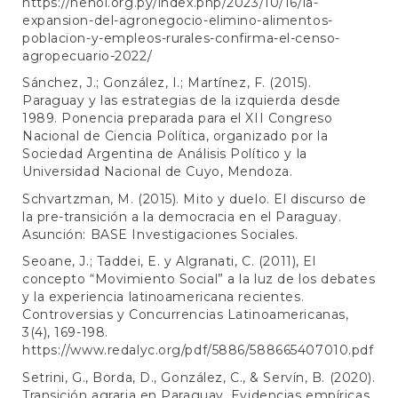
https://henoi.org.py/index.php/2023/10/16/la-
expansion-del-agronegocio-elimino-alimentos-
poblacion-y-empleos-rurales-confirma-el-censo-
agropecuario-2022/
Sánchez, J.; González, I.; Martínez, F. (2015).
Paraguay y las estrategias de la izquierda desde
1989. Ponencia preparada para el XII Congreso
Nacional de Ciencia Política, organizado por la
Sociedad Argentina de Análisis Político y la
Universidad Nacional de Cuyo, Mendoza.
Schvartzman, M. (2015). Mito y duelo. El discurso de
la pre-transición a la democracia en el Paraguay.
Asunción: BASE Investigaciones Sociales.
Seoane, J.; Taddei, E. y Algranati, C. (2011), El
concepto “Movimiento Social” a la luz de los debates
y la experiencia latinoamericana recientes.
Controversias y Concurrencias Latinoamericanas,
3(4), 169-198.
https://www.redalyc.org/pdf/5886/588665407010.pdf
Setrini, G., Borda, D., González, C., & Servín, B. (2020).
Transición agraria en Paraguay. Evidencias empíricas