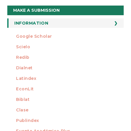
Make
MAKE A SUBMISSION
a
Submission
INFORMATION
For Readers
Google Scholar
INDEXED AT
For Authors
Scielo
For Librarians
Redib
Dialnet
Latindex
EconLit
Biblat
Clase
Publindex
Fuente Académica Plus