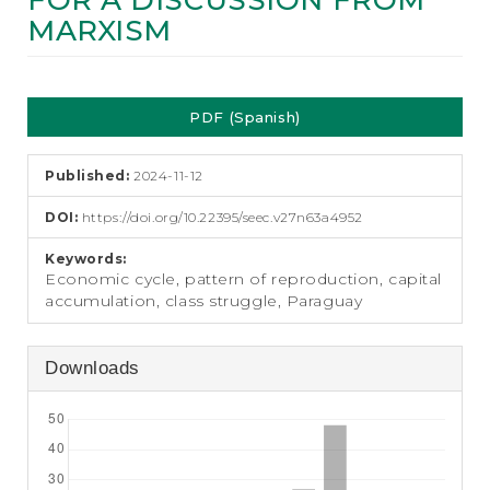
FOR A DISCUSSION FROM
e
MARXISM
n
t
S
Article
i
d
PDF (Spanish)
Sidebar
e
b
a
Published:
2024-11-12
r
DOI:
https://doi.org/10.22395/seec.v27n63a4952
Keywords:
Economic cycle, pattern of reproduction, capital
accumulation, class struggle, Paraguay
Downloads