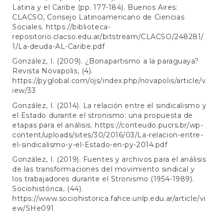
Latina y el Caribe (pp. 177-184). Buenos Aires:
CLACSO, Consejo Latinoamericano de Ciencias
Sociales.
https://biblioteca-
repositorio.clacso.edu.ar/bitstream/CLACSO/248281/
1/La-deuda-AL-Caribe.pdf
González, I. (2009). ¿Bonapartismo a la paraguaya?
Revista Novapolis, (4).
https://pyglobal.com/ojs/index.php/novapolis/article/v
iew/33
González, I. (2014). La relación entre el sindicalismo y
el Estado durante el stronismo: una propuesta de
etapas para el análisis.
https://conteudo.pucrs.br/wp-
content/uploads/sites/30/2016/03/La-relacion-entre-
el-sindicalismo-y-el-Estado-en-py-2014.pdf
González, I. (2019). Fuentes y archivos para el análisis
de las transformaciones del movimiento sindical y
los trabajadores durante el Stronismo (1954-1989).
Sociohistórica, (44).
https://www.sociohistorica.fahce.unlp.edu.ar/article/vi
ew/SHe091