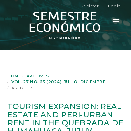
M
Register
Login
a
i
n
Toggle
N
navigati
a
v
i
g
a
t
i
o
HOME
ARCHIVES
n
VOL. 27 NO. 63 (2024): JULIO- DICIEMBRE
M
ARTICLES
a
i
n
TOURISM EXPANSION: REAL
C
ESTATE AND PERI-URBAN
o
n
RENT IN THE QUEBRADA DE
t