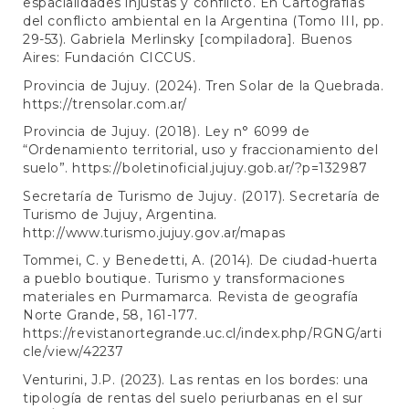
espacialidades injustas y conflicto. En Cartografías
del conflicto ambiental en la Argentina (Tomo III, pp.
29-53). Gabriela Merlinsky [compiladora]. Buenos
Aires: Fundación CICCUS.
Provincia de Jujuy. (2024). Tren Solar de la Quebrada.
https://trensolar.com.ar/
Provincia de Jujuy. (2018). Ley n° 6099 de
“Ordenamiento territorial, uso y fraccionamiento del
suelo”.
https://boletinoficial.jujuy.gob.ar/?p=132987
Secretaría de Turismo de Jujuy. (2017). Secretaría de
Turismo de Jujuy, Argentina.
http://www.turismo.jujuy.gov.ar/mapas
Tommei, C. y Benedetti, A. (2014). De ciudad-huerta
a pueblo boutique. Turismo y transformaciones
materiales en Purmamarca. Revista de geografía
Norte Grande, 58, 161-177.
https://revistanortegrande.uc.cl/index.php/RGNG/arti
cle/view/42237
Venturini, J.P. (2023). Las rentas en los bordes: una
tipología de rentas del suelo periurbanas en el sur