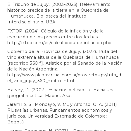
El Tribuno de Jujuy. (2003-2023). Relevamiento
histórico precios de la tierra en la Quebrada de
Humahuaca. Biblioteca del Instituto
Interdisciplinario. UBA.
FXTOP. (2024). Cálculo de la inflación y de la
evolución de los precios entre dos fechas.
http://fxtop.com/es/calculadora-de-inflacion.php
Gobierno de la Provincia de Jujuy. (2022). Ruta del
vino extrema altura de la Quebrada de Humahuaca
[recorrido 360 °]. Asistido por el Senado de la Nación
de la Nación Argentina.
https://www.planovirtual.com.ar/proyectos.pv/ruta_d
el_vino_jujuy_360_mobile.html
Harvey, D. (2007). Espacios del capital. Hacia una
geografía critica. Madrid: Akal.
Jaramillo, S., Moncayo, V. M., y Alfonso, O. A. (2011).
Plusvalías urbanas. Fundamentos económicos y
jurídicos. Universidad Externado de Colombia:
Bogotá.
Lerena-Rongvaux, N. (2023). ¿Renovación sin