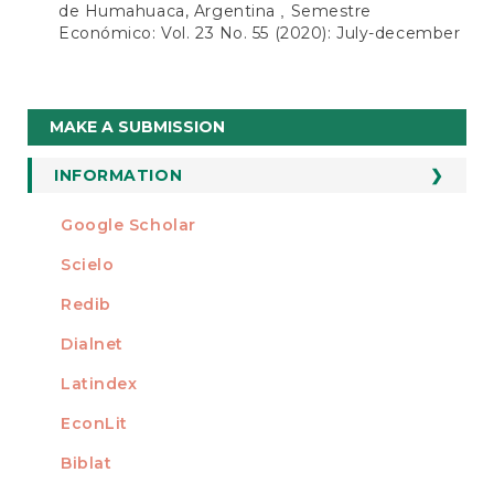
de Humahuaca, Argentina
Semestre
,
Económico: Vol. 23 No. 55 (2020): July-december
Make
MAKE A SUBMISSION
a
Submission
INFORMATION
For Readers
Google Scholar
INDEXED AT
For Authors
Scielo
For Librarians
Redib
Dialnet
Latindex
EconLit
Biblat