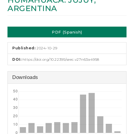
HUMAHUACA. JUJUY,
e
ARGENTINA
n
t
S
Article
i
d
PDF (Spanish)
Sidebar
e
b
a
Published:
2024-10-29
r
DOI:
https://doi.org/10.22395/seec.v27n63a4958
Downloads