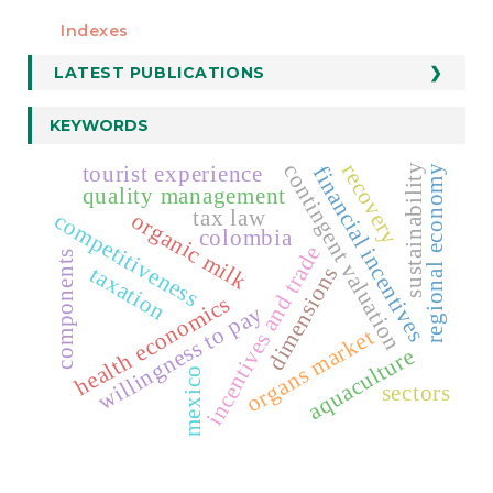
Indexes
LATEST PUBLICATIONS
KEYWORDS
contingent valuation
recovery
tourist experience
financial incentives
sustainability
regional economy
quality management
tax law
organic milk
competitiveness
colombia
incentives and trade
components
taxation
dimensions
health economics
willingness to pay
organs market
aquaculture
mexico
sectors