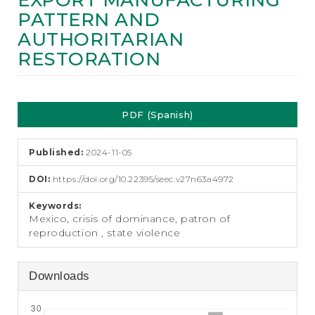
EXPORT MANUFACTURING
e
PATTERN AND
n
t
AUTHORITARIAN
S
RESTORATION
i
d
e
Article
b
a
PDF (Spanish)
Sidebar
r
Published:
2024-11-05
DOI:
https://doi.org/10.22395/seec.v27n63a4972
Keywords:
Mexico, crisis of dominance, patron of
reproduction , state violence
Downloads