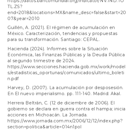
https://datos.bancomundial.org/indicator/NV.IND.TO
TL.ZS?
end=2018&locations=MX&name_desc=false&start=20
07&year=2010
Guillén, A. (2021). El régimen de acumulación en
México. Caracterización, tendencias y propuestas
para su transformación. Santiago: CEPAL.
Hacienda (2024). Informes sobre la Situación
Económica, las Finanzas Públicas y la Deuda Pública
al segundo trimestre de 2024.
https://www.secciones.hacienda.gob.mx/work/model
s/estadisticas_oportunas/comunicados/ultimo_boleti
n.pdf
Harvey, D. (2007). La acumulación por desposesión.
En El nuevo imperialismo. pp. 111-140. Madrid: Akal.
Herrera Beltrán, C. (12 de diciembre de 2006). El
gobierno se declara en guerra contra el hampa; inicia
acciones en Michoacán. La Jornada.
https://www.jornada.com.mx/2006/12/12/index.php?
section=politica&article=014n1pol