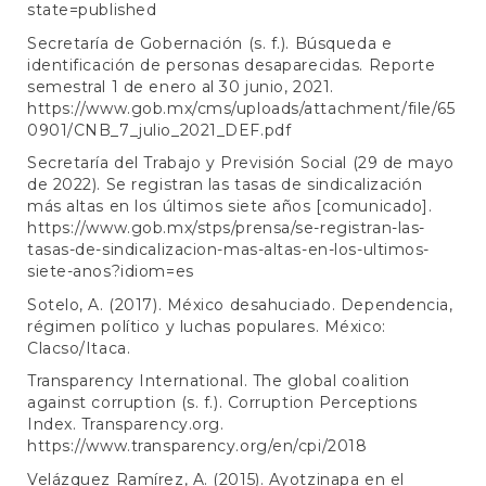
state=published
Secretaría de Gobernación (s. f.). Búsqueda e
identificación de personas desaparecidas. Reporte
semestral 1 de enero al 30 junio, 2021.
https://www.gob.mx/cms/uploads/attachment/file/65
0901/CNB_7_julio_2021_DEF.pdf
Secretaría del Trabajo y Previsión Social (29 de mayo
de 2022). Se registran las tasas de sindicalización
más altas en los últimos siete años [comunicado].
https://www.gob.mx/stps/prensa/se-registran-las-
tasas-de-sindicalizacion-mas-altas-en-los-ultimos-
siete-anos?idiom=es
Sotelo, A. (2017). México desahuciado. Dependencia,
régimen político y luchas populares. México:
Clacso/Itaca.
Transparency International. The global coalition
against corruption (s. f.). Corruption Perceptions
Index. Transparency.org.
https://www.transparency.org/en/cpi/2018
Velázquez Ramírez, A. (2015). Ayotzinapa en el