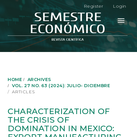
M
Register
Login
a
i
n
Toggle
N
navigati
a
v
i
g
a
t
i
o
HOME
ARCHIVES
n
VOL. 27 NO. 63 (2024): JULIO- DICIEMBRE
M
ARTICLES
a
i
n
CHARACTERIZATION OF
C
THE CRISIS OF
o
n
DOMINATION IN MEXICO:
t