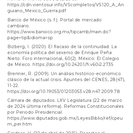
https://cdn.vientosur.info/VScompletos/VS120_A_An
guiano_Mexico_Guerra.pdf
Banco de México (s. f.). Portal de mercado
cambiario.
https://www.banxico.org.mx/tipcamb/main.do?
page=tip&idioma=sp
Bizberg, I. (2020). El fracaso de la continuidad. La
economía política del sexenio de Enrique Peña
Nieto. Foro internacional, 60(2). México: El Colegio
de México.
https://doi.org/10.24201/fi.v60i2.2735
Brenner, R. (2009). Un análisis histórico-económico
clásico de la actual crisis. Apuntes del CENES, 28(47),
11-22.
https://doi.org/10.19053/01203053.v28.n47.2009.78
Cámara de diputados. LXV Legislatura (22 de marzo
de 2024 última reforma). Reformas Constitucionales
por Periodo Presidencial.
https://www.diputados.gob.mx/LeyesBiblio/ref/cpeu
m_per.htm