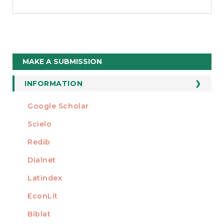
Make
MAKE A SUBMISSION
a
Submission
INFORMATION
For Readers
Google Scholar
INDEXED AT
For Authors
Scielo
For Librarians
Redib
Dialnet
Latindex
EconLit
Biblat