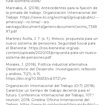
rural-womens-work/
Marinakis, A. (2018). Antecedentes para la fijación de
la jornada de trabajo. Organización Internacional del
Trabajo.
https://www.ilo.org/wcmsp5/groups/public/---
americas/---ro-lima/---sro-
santiago/documents/genericdocument/wcms_7369
97.pdf
Martínez Aviña, J. T. (s. f.). México: propuesta para un
nuevo sistema de pensiones. Seguridad Social para
el Bienestar.
https://ciss-bienestar.org/wp-
content/uploads/2020/03/propuesta-para-un-nuevo-
sistema-de-pensiones.pdf
Morales, J. (2018). Política industrial alternativa.
Observatorio del Desarrollo. Investigación, reflexión
y análisis, 7(21), 4-15.
https://doi.org/10.35533/od.0721.jm
Organización Internacional del Trabajo (OIT) (2018).
Garantizar un tiempo de trabajo decente para el
futuro. Conferencia Internacional del Trabajo, 107.ª
reunión, 2018. Ginebra: Oficina Internacional del
Trabajo.
https://www.ilo.org/wcmsp5/groups/public/---