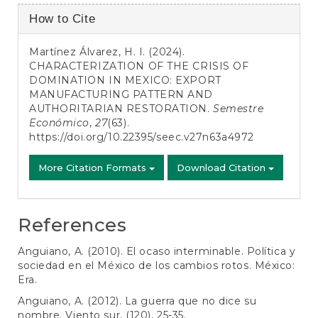
Article
How to Cite
Details
Martínez Álvarez, H. I. (2024).
CHARACTERIZATION OF THE CRISIS OF
DOMINATION IN MEXICO: EXPORT
MANUFACTURING PATTERN AND
AUTHORITARIAN RESTORATION.
Semestre
Económico
,
27
(63).
https://doi.org/10.22395/seec.v27n63a4972
More Citation Formats
Download Citation
References
Anguiano, A. (2010). El ocaso interminable. Política y
sociedad en el México de los cambios rotos. México:
Era.
Anguiano, A. (2012). La guerra que no dice su
nombre. Viento sur, (120), 25-35.