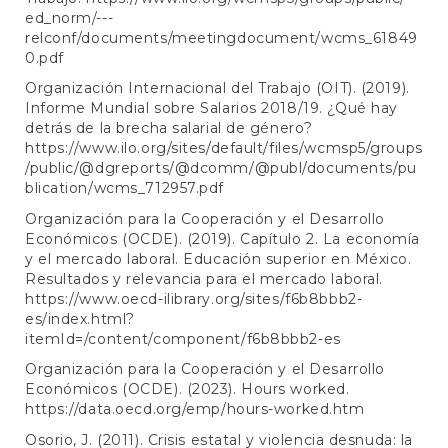
ed_norm/---
relconf/documents/meetingdocument/wcms_61849
0.pdf
Organización Internacional del Trabajo (OIT). (2019).
Informe Mundial sobre Salarios 2018/19. ¿Qué hay
detrás de la brecha salarial de género?
https://www.ilo.org/sites/default/files/wcmsp5/groups
/public/@dgreports/@dcomm/@publ/documents/pu
blication/wcms_712957.pdf
Organización para la Cooperación y el Desarrollo
Económicos (OCDE). (2019). Capítulo 2. La economía
y el mercado laboral. Educación superior en México.
Resultados y relevancia para el mercado laboral.
https://www.oecd-ilibrary.org/sites/f6b8bbb2-
es/index.html?
itemId=/content/component/f6b8bbb2-es
Organización para la Cooperación y el Desarrollo
Económicos (OCDE). (2023). Hours worked.
https://data.oecd.org/emp/hours-worked.htm
Osorio, J. (2011). Crisis estatal y violencia desnuda: la