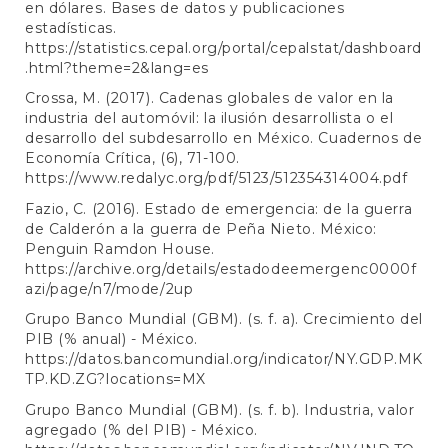
en dólares. Bases de datos y publicaciones
estadísticas.
https://statistics.cepal.org/portal/cepalstat/dashboard
.html?theme=2&lang=es
Crossa, M. (2017). Cadenas globales de valor en la
industria del automóvil: la ilusión desarrollista o el
desarrollo del subdesarrollo en México. Cuadernos de
Economía Crítica, (6), 71-100.
https://www.redalyc.org/pdf/5123/512354314004.pdf
Fazio, C. (2016). Estado de emergencia: de la guerra
de Calderón a la guerra de Peña Nieto. México:
Penguin Ramdon House.
https://archive.org/details/estadodeemergenc0000f
azi/page/n7/mode/2up
Grupo Banco Mundial (GBM). (s. f. a). Crecimiento del
PIB (% anual) - México.
https://datos.bancomundial.org/indicator/NY.GDP.MK
TP.KD.ZG?locations=MX
Grupo Banco Mundial (GBM). (s. f. b). Industria, valor
agregado (% del PIB) - México.