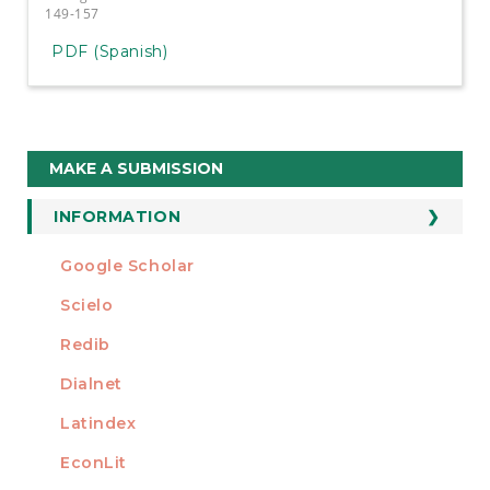
149-157
PDF (Spanish)
Make
MAKE A SUBMISSION
a
Submission
INFORMATION
For Readers
Google Scholar
INDEXED AT
For Authors
Scielo
For Librarians
Redib
Dialnet
Latindex
EconLit