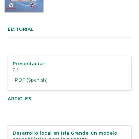
e
n
t
S
i
EDITORIAL
d
e
b
a
r
Presentación
7-8
PDF (Spanish)
ARTICLES
Desarrollo local en Isla Grande: un modelo