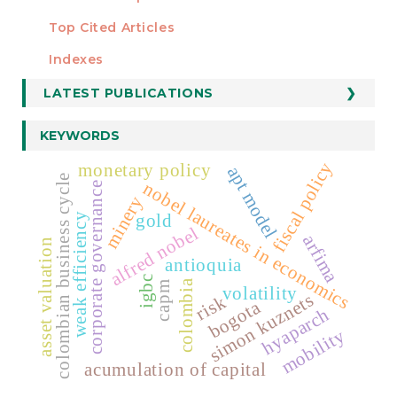
Top Cited Articles
STATISTICS
Indexes
LATEST PUBLICATIONS
KEYWORDS
fiscal policy
monetary policy
apt model
colombian business cycle
nobel laureates in economics
corporate governance
minery
gold
weak efficiency
alfred nobel
arfima
asset valuation
antioquia
igbc
colombia
capm
volatility
simon kuznets
risk
bogota
hyaparch
mobility
acumulation of capital