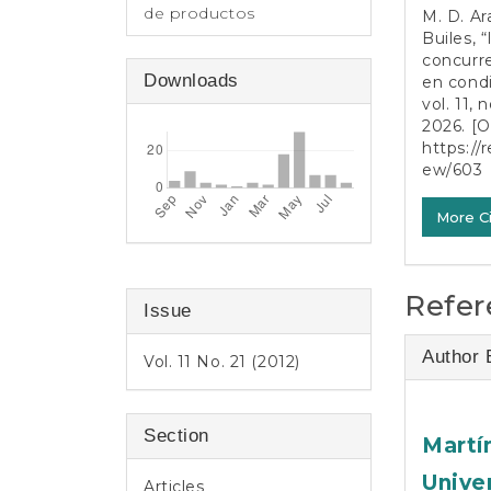
de productos
M. D. Ar
Builes, 
concurr
Downloads
en condi
vol. 11, 
2026. [O
https://
ew/603
More C
Refer
Issue
Author 
Vol. 11 No. 21 (2012)
Section
Martí
Unive
Articles