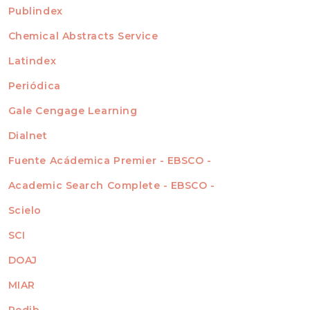
For Readers
Publindex
INDEXADA EN
For Authors
Chemical Abstracts Service
For Librarians
Latindex
Periódica
Gale Cengage Learning
Dialnet
Fuente Acádemica Premier - EBSCO -
Academic Search Complete - EBSCO -
Scielo
SCI
DOAJ
MIAR
Redib