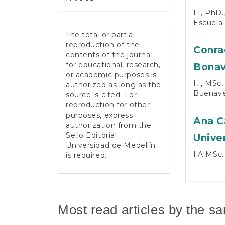
I.I, PhD
Escuela 
The total or partial
reproduction of the
Conra
contents of the journal
for educational, research,
Bonav
or academic purposes is
I,I, MSc
authorized as long as the
Buenave
source is cited. For
reproduction for other
purposes, express
Ana C
authorization from the
Sello Editorial
Unive
Universidad de Medellín
I.A MSc.
is required.
Most read articles by the s