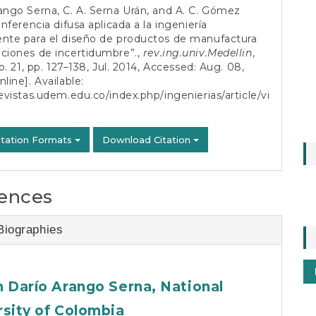
ango Serna, C. A. Serna Urán, and A. C. Gómez
“Inferencia difusa aplicada a la ingeniería
ente para el diseño de productos de manufactura
ciones de incertidumbre”.,
rev.ing.univ.Medellin
,
no. 21, pp. 127–138, Jul. 2014, Accessed: Aug. 08,
nline]. Available:
revistas.udem.edu.co/index.php/ingenierias/article/vi
itation Formats
Download Citation
ences
Biographies
n Darío Arango Serna,
National
rsity of Colombia