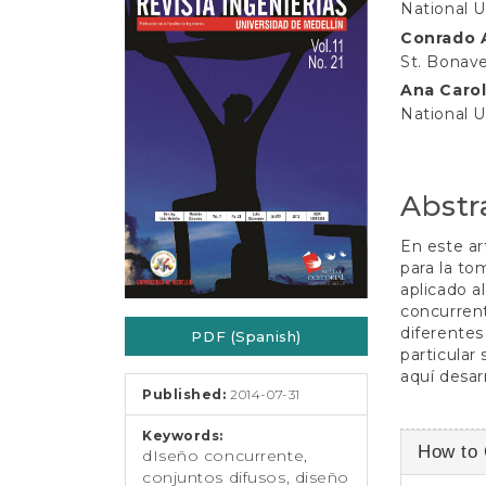
e
National U
Sidebar
Article
n
Conrado 
t
Conten
St. Bonav
S
i
Ana Caro
d
National U
e
b
a
r
Abstr
En este ar
para la to
aplicado a
concurrente
diferentes
PDF (Spanish)
particular
aquí desar
Published:
2014-07-31
Keywords:
Article
How to 
dIseño concurrente,
Detail
conjuntos difusos, diseño