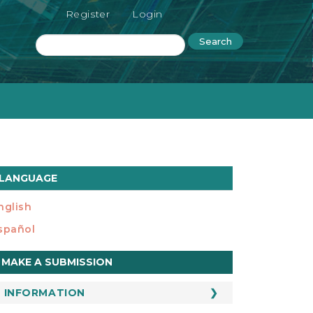
Register
Login
Search
LANGUAGE
nglish
spañol
ake
MAKE A SUBMISSION
ubmission
INFORMATION