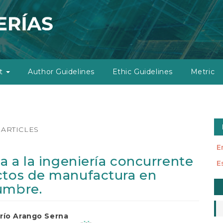
ut
Author Guidelines
Ethic Guidelines
Metric
ARTICLES
E
da a la ingeniería concurrente
E
ctos de manufactura en
M
umbre.
a
S
río Arango Serna