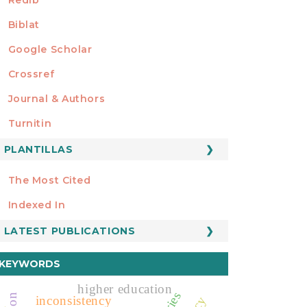
Biblat
Google Scholar
Crossref
MIEMBRO DE
Journal & Authors
Turnitin
PLANTILLAS
FORMATOS
Manuscript Template
The Most Cited
ESTADÍSTICOS
Indexed In
LATEST PUBLICATIONS
KEYWORDS
higher education
inconsistency