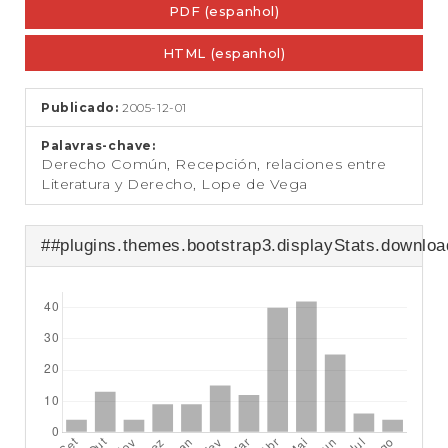
e
PDF (espanhol)
lateral
ú
d
de
HTML (espanhol)
o
artigos
p
r
Publicado:
2005-12-01
i
n
Palavras-chave:
c
Derecho Común, Recepción, relaciones entre
i
Literatura y Derecho, Lope de Vega
p
a
l
##plugins.themes.bootstrap3.displayStats.downlo
B
a
r
r
a
L
a
t
e
r