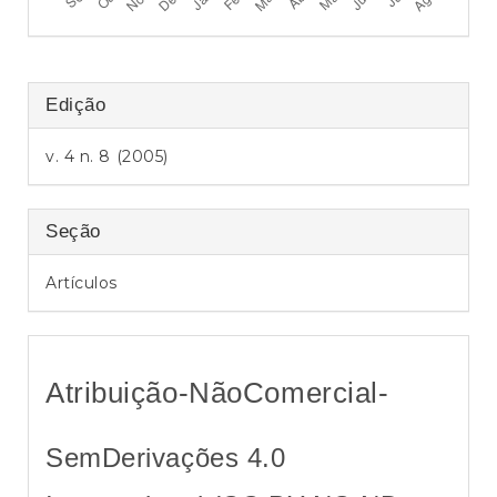
a
l
Edição
v. 4 n. 8 (2005)
Seção
Artículos
Atribuição-NãoComercial-
SemDerivações 4.0