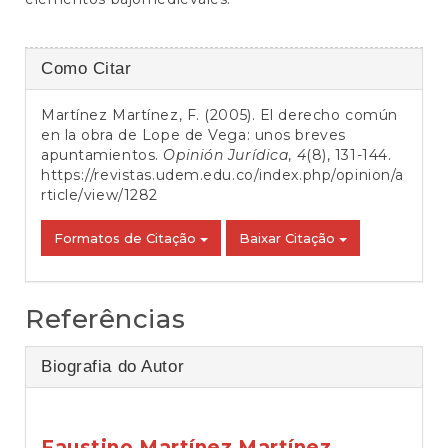
Detalhes
Como Citar
do
Martínez Martínez, F. (2005). El derecho común
artigo
en la obra de Lope de Vega: unos breves
apuntamientos.
Opinión Jurídica
,
4
(8), 131-144.
https://revistas.udem.edu.co/index.php/opinion/a
rticle/view/1282
Formatos de Citação
Baixar Citação
Referências
Biografia do Autor
Faustino Martínez Martínez