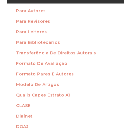
Submissão
Para Autores
INFORMAÇÃO
Para Revisores
Para Leitores
Para Bibliotecários
Transferência De Direitos Autorais
FORMATOS
Formato De Avaliação
Formato Pares E Autores
Modelo De Artigos
Qualis Capes Estrato A1
INDEXADO EM
CLASE
Dialnet
DOAJ