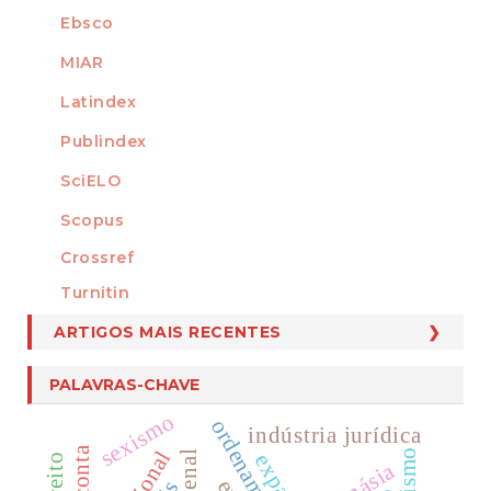
Ebsco
MIAR
Latindex
Publindex
SciELO
Scopus
Crossref
MEMBRO DE
Turnitin
ARTIGOS MAIS RECENTES
PALAVRAS-CHAVE
sexismo
indústria jurídica
direito