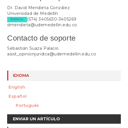
t
e
Dr. David Mendieta González
n
Universidad de Medellín
i
(574) 3405630-3405269
Teléfono
d
dmendieta@udemedellin.edu.co
o
p
Contacto de soporte
r
i
Sebastián Suaza Palacio
n
asist_opinionjuridica@udemedellin.edu.co
c
i
p
a
IDIOMA
l
B
English
a
Español
r
r
Português
a
Enviar
l
ENVIAR UN ARTÍCULO
a
un
t