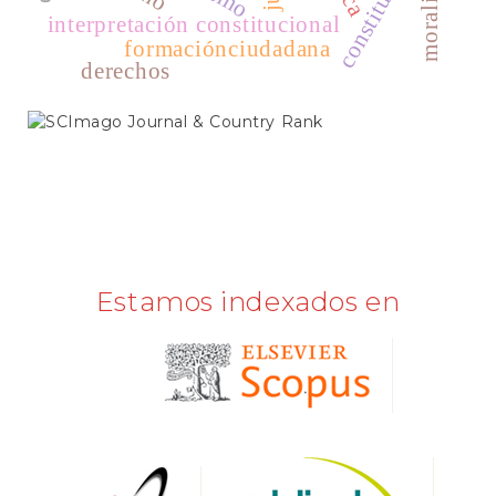
constitución
moralidad
interpretación constitucional
formaciónciudadana
derechos
SCIMAGO
Estamos indexados en