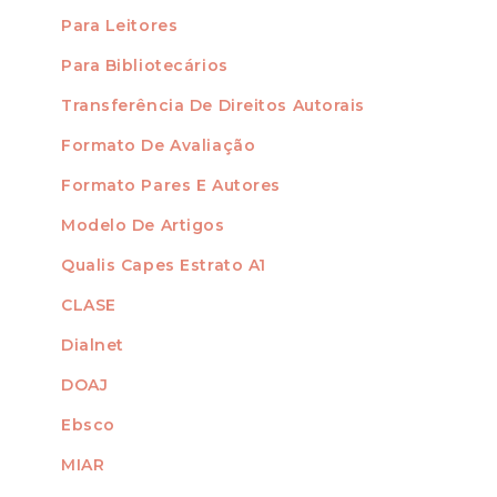
Para Leitores
Para Bibliotecários
Transferência De Direitos Autorais
FORMATOS
Formato De Avaliação
Formato Pares E Autores
Modelo De Artigos
Qualis Capes Estrato A1
INDEXADO EM
CLASE
Dialnet
DOAJ
Ebsco
MIAR