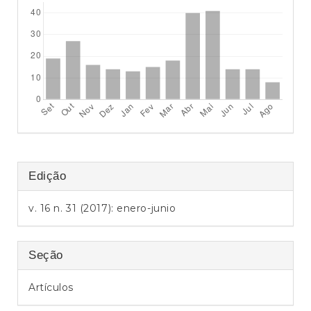
a
l
Edição
v. 16 n. 31 (2017): enero-junio
Seção
Artículos