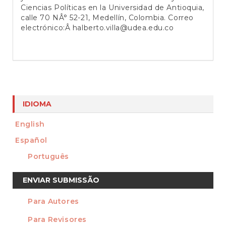
Ciencias Políticas en la Universidad de Antioquia,
calle 70 NÂ° 52-21, Medellín, Colombia. Correo
electrónico:Â halberto.villa@udea.edu.co
IDIOMA
English
Español
Português
Enviar
ENVIAR SUBMISSÃO
Submissão
Para Autores
INFORMAÇÃO
Para Revisores