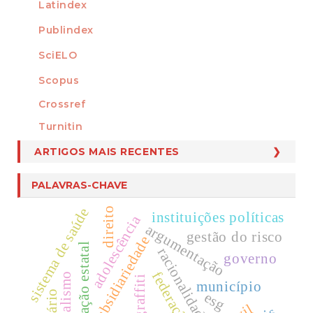
Latindex
Publindex
SciELO
Scopus
Crossref
MEMBRO DE
Turnitin
ARTIGOS MAIS RECENTES
PALAVRAS-CHAVE
sistema de saúde
direito
instituições políticas
adolescência
argumentação
gestão do risco
subsidiariedade
organização estatal
racionalidade
governo
federação
graffiti
município
esg