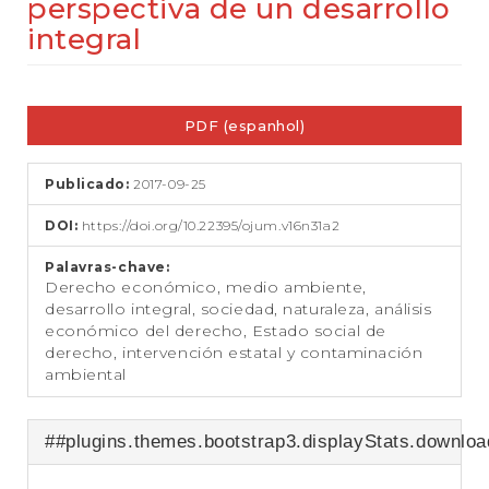
perspectiva de un desarrollo
e
ú
integral
d
o
p
Barra
r
PDF (espanhol)
lateral
i
n
de
c
Publicado:
2017-09-25
artigos
i
p
DOI:
https://doi.org/10.22395/ojum.v16n31a2
a
l
Palavras-chave:
B
Derecho económico, medio ambiente,
a
desarrollo integral, sociedad, naturaleza, análisis
r
económico del derecho, Estado social de
r
derecho, intervención estatal y contaminación
a
ambiental
L
a
t
##plugins.themes.bootstrap3.displayStats.downlo
e
r