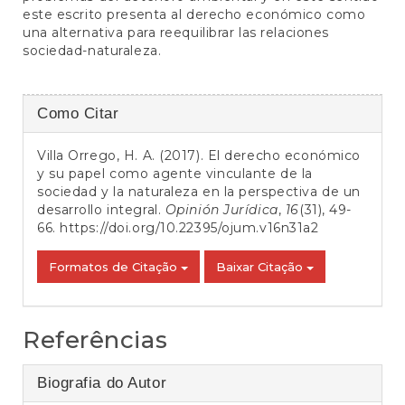
este escrito presenta al derecho económico como
una alternativa para reequilibrar las relaciones
sociedad-naturaleza.
Detalhes
Como Citar
do
Villa Orrego, H. A. (2017). El derecho económico
artigo
y su papel como agente vinculante de la
sociedad y la naturaleza en la perspectiva de un
desarrollo integral.
Opinión Jurídica
,
16
(31), 49-
66.
https://doi.org/10.22395/ojum.v16n31a2
Formatos de Citação
Baixar Citação
Referências
Biografia do Autor