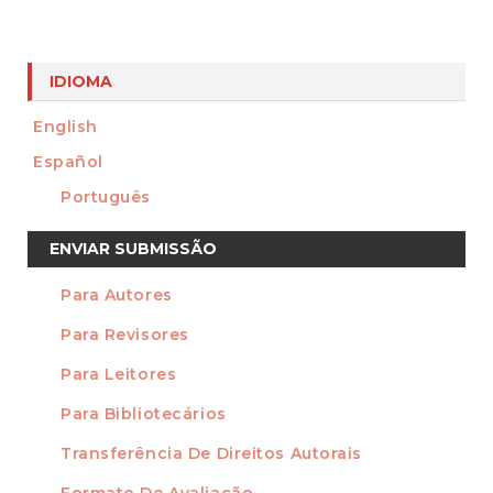
IDIOMA
English
Español
Português
Enviar
ENVIAR SUBMISSÃO
Submissão
Para Autores
INFORMAÇÃO
Para Revisores
Para Leitores
Para Bibliotecários
Transferência De Direitos Autorais
FORMATOS
Formato De Avaliação