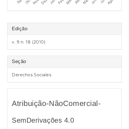
a
l
Edição
v. 9 n. 18 (2010)
Seção
Derechos Sociales
Atribuição-NãoComercial-
SemDerivações 4.0