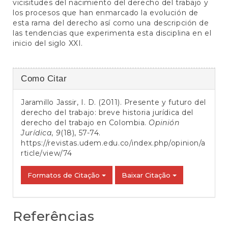
vicisitudes del nacimiento del derecho del trabajo y
los procesos que han enmarcado la evolución de
esta rama del derecho así como una descripción de
las tendencias que experimenta esta disciplina en el
inicio del siglo XXI.
Detalhes
Como Citar
do
Jaramillo Jassir, I. D. (2011). Presente y futuro del
artigo
derecho del trabajo: breve historia jurídica del
derecho del trabajo en Colombia.
Opinión
Jurídica
,
9
(18), 57-74.
https://revistas.udem.edu.co/index.php/opinion/a
rticle/view/74
Formatos de Citação
Baixar Citação
Referências