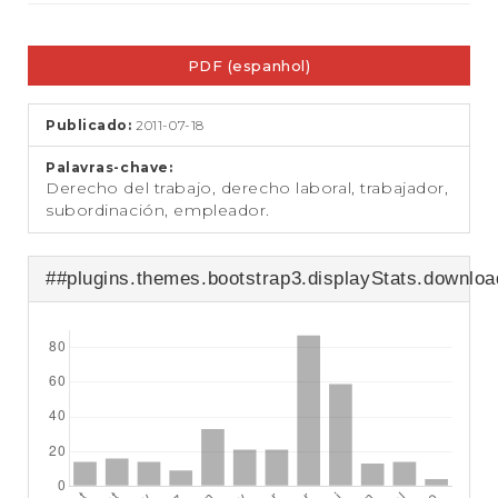
e
ú
Barra
d
PDF (espanhol)
o
lateral
p
de
r
Publicado:
2011-07-18
i
artigos
n
Palavras-chave:
c
Derecho del trabajo, derecho laboral, trabajador,
i
subordinación, empleador.
p
a
l
##plugins.themes.bootstrap3.displayStats.downlo
B
a
r
r
a
L
a
t
e
r