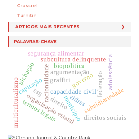
Crossref
MEMBRO DE
Turnitin
ARTIGOS MAIS RECENTES
PALAVRAS-CHAVE
segurança alimentar
adolescência
subcultura delinquente
pichação
biopolítica
racionalidade
argumentação
federação
governo
capitação
graffiti
multiculturalismo
subsidiariedade
esg
capacidade civil
organização estatal
zidres
município
direito
termos legais
direitos sociais